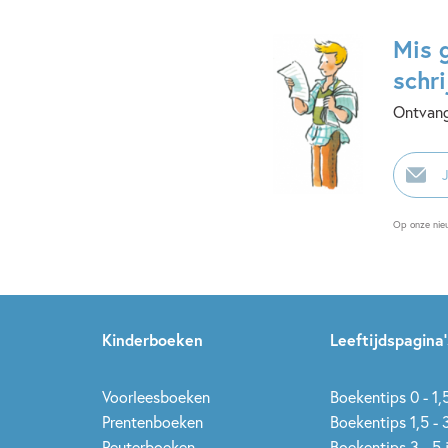
Mis 
schri
Ontvang
E-
mailadr
Op onze nie
Kinderboeken
Leeftijdspagina’
Voorleesboeken
Boekentips 0 - 1,5
Prentenboeken
Boekentips 1,5 - 3
Peuterboeken
Boekentips 3 - 5 