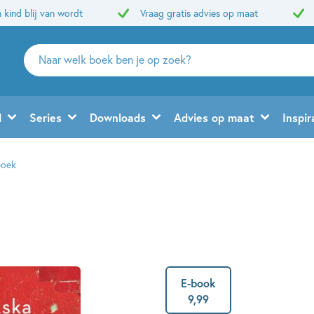
 kind blij van wordt
Vraag gratis advies op maat
Zoeken
naar
boeken,
auteurs
d
Series
Downloads
Advies op maat
Inspir
en
uitgevers
boek
E-book
9
,
99