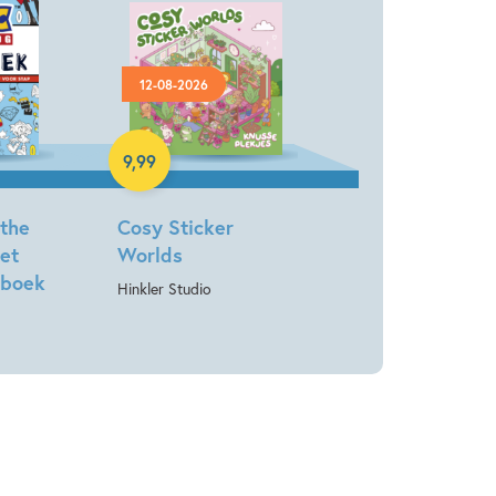
12-08-2026
Paperback
9
,
99
 the
Cosy Sticker
et
Worlds
nboek
Hinkler Studio