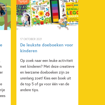
Tiplijst
2022
Doeboeken
Invulboek & vriendenboek
a
17 OKTOBER 2021
je
De leukste doeboeken voor
kinderen
,
Op zoek naar een leuke activiteit
an
met kinderen? Met deze creatieve
er
en leerzame doeboeken zijn ze
urenlang zoet! Kies een boek uit
te
de top 5 of ga voor één van de
rije
andere tips.
Lees