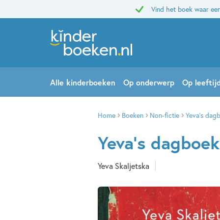
Vind het boek waar een
Alle kinderboeken
Op onderwerp
Op leeftij
Home
Boeken
Non-fictie
Yeva’s dag
Yeva’s dagboek
Yeva Skaljetska