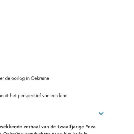
er de oorlog in Oekraïne
anuit het perspectief van een kind
kwekkende verhaal van de twaalfjarige Yeva
a Oekraïne ontvluchtte toen hun huis in