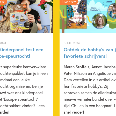
anel
Interview
Verschijningsdatum:
18-10-
Kenmerken van e-book
(Auto)biografie & dagboeken
Non-fictie
Yeva Skaljetsk
 2024
5 JULI 2024
Kinderpanel test een
Ontdek de hobby’s van 
pe-speurtocht!
favoriete schrijvers!
t superleuke kant-en-klare
Maren Stoffels, Annet Jacobs
tochtenpakket kan je in een
Peter Nilsson en Angelique v
mdraai een leuke
Dam vertellen in dit artikel ov
ocht organiseren. Ben je
hun favoriete hobby's. Zij
uwd wat ons kinderpanel
schreven samen de allerleuks
t 'Escape speurtocht'
nieuwe verhalenbundel over v
tochtpakket vinden? Lees
tijd 'Chillen in een hangmat'. 
erder!
snel verder!