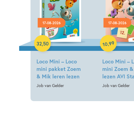
17-08-2026
17-08-2026
Paperback
Paperback
99
,
32
,
50
10
Loco Mini – Loco
Loco Mini – 
mini pakket Zoem
mini Zoem &
& Mik leren lezen
lezen AVI St
Job van Gelder
Job van Gelder