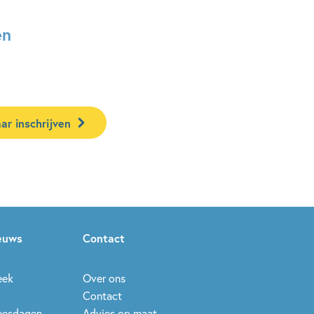
en
ar inschrijven
ieuws
Contact
eek
Over ons
Contact
leesdagen
Advies op maat