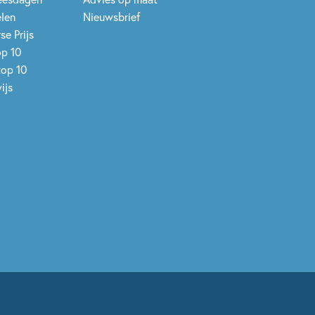
elen
Nieuwsbrief
se Prijs
op 10
top 10
ijs