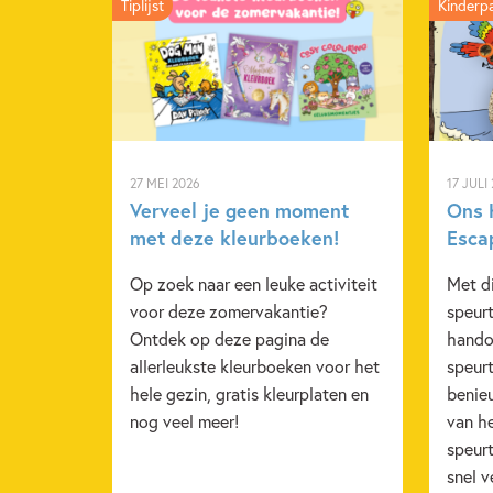
Tiplijst
Kinderp
27 MEI 2026
17 JULI
Verveel je geen moment
Ons 
met deze kleurboeken!
Esca
Op zoek naar een leuke activiteit
Met di
voor deze zomervakantie?
speur
Ontdek op deze pagina de
hando
allerleukste kleurboeken voor het
speurt
hele gezin, gratis kleurplaten en
benie
nog veel meer!
van he
speur
snel v