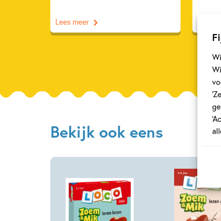
Lees meer
Lees m
Fi
Wi
Wi
vo
‘Z
ge
‘A
Bekijk ook eens
al