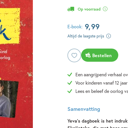
Op voorraad
9
,
99
E-book:
Altijd de laagste prijs
Bestellen
Een aangrijpend verhaal ov
Voor kinderen vanaf 12 jaar
Lees en beleef de oorlog v
Samenvatting
Yeva’s dagboek is het indru
Skaljetska, die met haar om