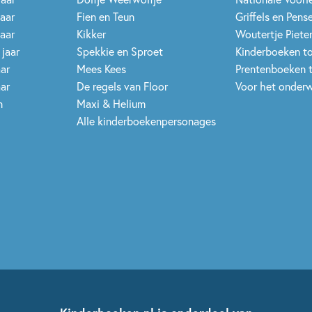
jaar
Fien en Teun
Griffels en Pens
jaar
Kikker
Woutertje Pieter
 jaar
Spekkie en Sproet
Kinderboeken t
aar
Mees Kees
Prentenboeken 
aar
De regels van Floor
Voor het onderw
n
Maxi & Helium
Alle kinderboekenpersonages