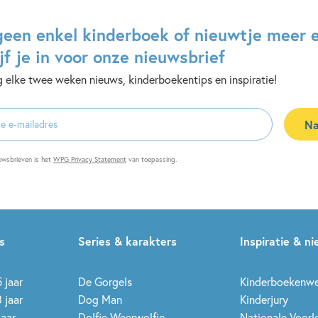
geen enkel kinderboek of nieuwtje meer 
jf je in voor onze nieuwsbrief
 elke twee weken nieuws, kinderboekentips en inspiratie!
Na
es
uwsbrieven is het
WPG Privacy Statement
van toepassing.
s
Series & karakters
Inspiratie & n
 jaar
De Gorgels
Kinderboekenw
 jaar
Dog Man
Kinderjury
jaar
Dolfje Weerwolfje
Nationale Voor