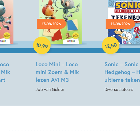
17-08-2026
12-08-2026
Paperback
Paperback
10
50
,
,
99
12
Loco
Loco Mini – Loco
Sonic – Sonic
 Mik
mini Zoem & Mik
Hedgehog – H
art
lezen AVI M3
ultieme teke
Job van Gelder
Diverse auteurs