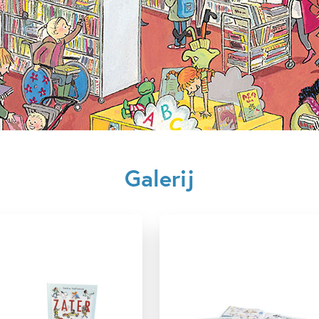
Diversiteit & inclusiviteit
F
Op & rond de boerderij
P
Spelen & leren
Sport
Galerij