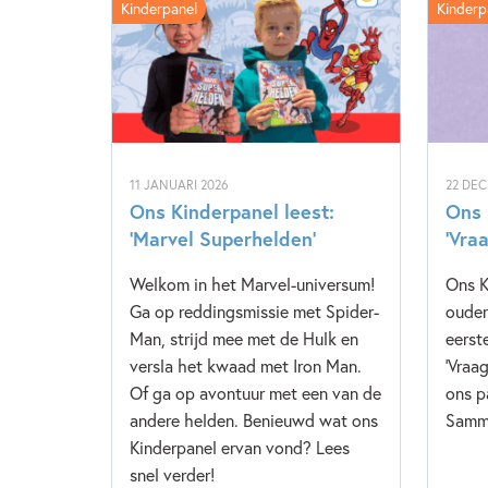
Kinderpanel
Kinderp
11 JANUARI 2026
22 DE
Ons Kinderpanel leest:
Ons 
‘Marvel Superhelden’
‘Vra
Welkom in het Marvel-universum!
Ons K
Ga op reddingsmissie met Spider-
ouder
Man, strijd mee met de Hulk en
eerst
versla het kwaad met Iron Man.
'Vraa
Of ga op avontuur met een van de
ons p
andere helden. Benieuwd wat ons
Sammi
Kinderpanel ervan vond? Lees
snel verder!