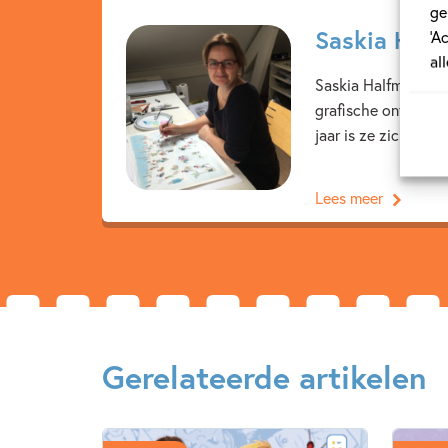
ge
Saskia Hal
‘A
al
Saskia Halfmouw is
grafische ontwerpen
jaar is ze zich hele
Lees meer
Gerelateerde artikelen