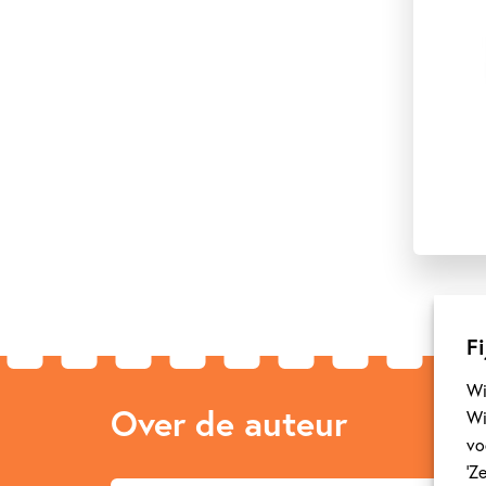
Fi
Wi
Over de auteur
Wi
vo
‘Z