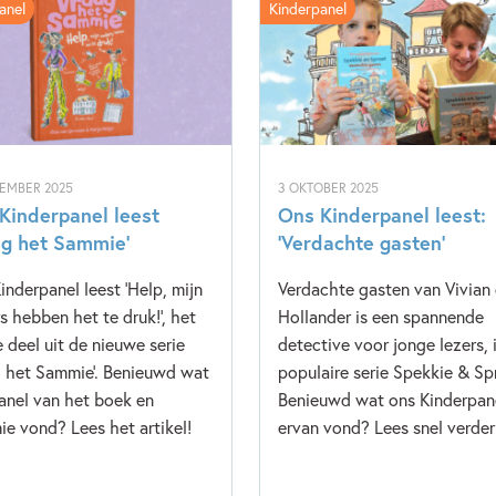
anel
Kinderpanel
CEMBER 2025
3 OKTOBER 2025
Kinderpanel leest
Ons Kinderpanel leest:
ag het Sammie’
‘Verdachte gasten’
inderpanel leest 'Help, mijn
Verdachte gasten van Vivian
s hebben het te druk!', het
Hollander is een spannende
e deel uit de nieuwe serie
detective voor jonge lezers, 
g het Sammie'. Benieuwd wat
populaire serie Spekkie & Sp
anel van het boek en
Benieuwd wat ons Kinderpan
e vond? Lees het artikel!
ervan vond? Lees snel verder