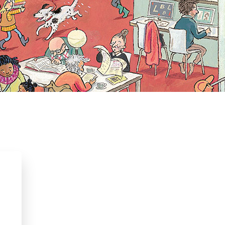
amilie & gezin
Feesten & Feestdagen
rentenboeken
Seizoenen
Soort boek
Saskia Halfmouw