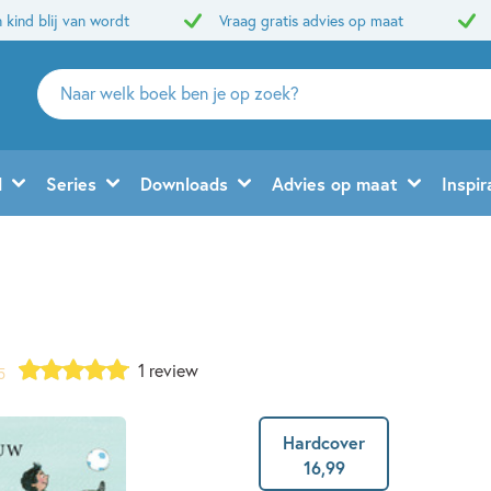
 kind blij van wordt
Vraag gratis advies op maat
Zoeken
naar
boeken,
auteurs
d
Series
Downloads
Advies op maat
Inspir
en
uitgevers
1 review
5
Hardcover
16
,
99