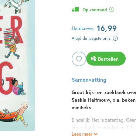
Op voorraad
16
,
99
Hardcover:
Altijd de laagste prijs
Bestellen
Samenvatting
Groot kijk- en zoekboek over
Saskia Halfmouw, o.a. beken
miniheks.
Eindelijk! Het is zaterdag. Gee
vroeg hoeft te voetballen. Of 
Lees meer
boodschappen te doen. Je gaat 