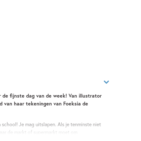
 de fijnste dag van de week! Van illustrator
d van haar tekeningen van Foeksia de
n school! Je mag uitslapen. Als je tenminste niet
naar de markt of supermarkt moet om
een lekker nieuw boek uitzoeken in de bieb. Of je