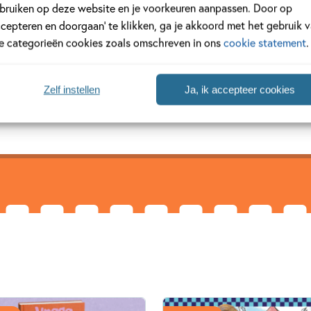
bruiken op deze website en je voorkeuren aanpassen. Door op
fmouw
ccepteren en doorgaan’ te klikken, ga je akkoord met het gebruik 
le categorieën cookies zoals omschreven in ons
cookie statement
.
 geboren op 3 april 1968 in Den Haag, maar opgegroeid in Ede. Z
 gestudeerd, en is na haar afstuderen als freelance grafisch ontwe
Zelf instellen
Ja, ik accepteer cookies
maal op het illustreren gaan...