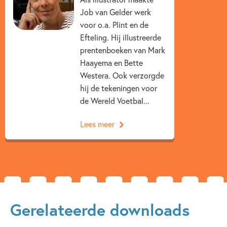
5 – 7 jaar
Beginnende lezer & AVI boeken
Job van Gelder werk
voor o.a. Plint en de
Dagelijks leven
Familie & gezin
Efteling. Hij illustreerde
prentenboeken van Mark
Op & rond school
Woorden & taal
Haayema en Bette
Job van Gelder
Lot Olsen
Westera. Ook verzorgde
hij de tekeningen voor
de Wereld Voetbal...
Lees meer
Gerelateerde downloads