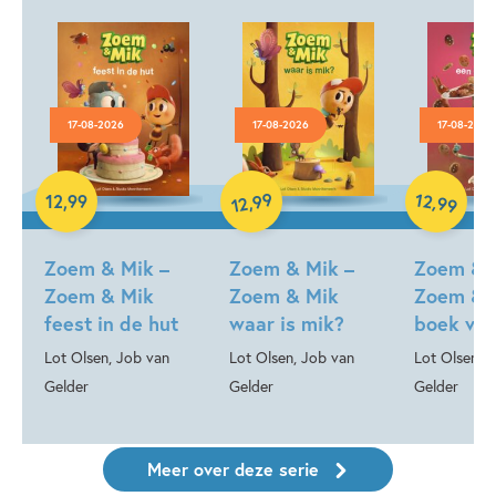
17-08-2026
17-08-2026
17-08-2026
99
12
,
,
12
,
99
99
12
Hardcover
Hardcover
Hardcover
Zoem & Mik –
Zoem & Mik –
Zoem & 
Zoem & Mik
Zoem & Mik
Zoem & 
feest in de hut
waar is mik?
boek vol
Lot Olsen, Job van
Lot Olsen, Job van
Lot Olsen, 
Gelder
Gelder
Gelder
Meer over deze serie