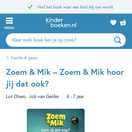
Vind het boek waar een kind blij van wordt
MENU
Zoeken
naar
boeken,
Familie & gezin
auteurs
en
Zoem & Mik – Zoem & Mik hoor
uitgevers
jij dat ook?
Lot Olsen
Job van Gelder
6 - 7 jaar