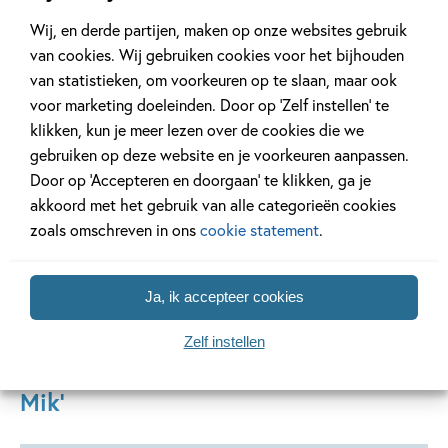
Maak kennis met de gezellige, speelse wereld van Zoem &
Wij, en derde partijen, maken op onze websites gebruik
Mik vol humor en avontuur. Zoem is al jaren een begrip bij
van cookies. Wij gebruiken cookies voor het bijhouden
leerkrachten en leerlingen van groep 3. Nu vliegt het
van statistieken, om voorkeuren op te slaan, maar ook
populaire bijtje, samen met zijn ondeugende robotvriendje
voor marketing doeleinden. Door op ‘Zelf instellen’ te
Mik, de huiskamers binnen. Met boeken en een Loco mini
klikken, kun je meer lezen over de cookies die we
pakket brengen Zoem & Mik leesplezier van school naar
gebruiken op deze website en je voorkeuren aanpassen.
thuis.
Door op ‘Accepteren en doorgaan’ te klikken, ga je
akkoord met het gebruik van alle categorieën cookies
Lees verder
zoals omschreven in ons
cookie statement
.
Ja, ik accepteer cookies
Zelf instellen
Andere boeken uit de serie 'Zoem &
Mik'