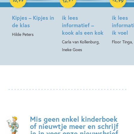
99
12
Hardcover
Kipjes – Kipjes in
ik lees
ik lees
de klas
informatief –
informat
kook als een kok
ik voel
Hilde Peters
Carla van Kollenburg,
Floor Tinga,
Ineke Goes
Mis geen enkel kinderboek
of nieuwtje meer en schrijf
je in voor onze nieuwsbrief