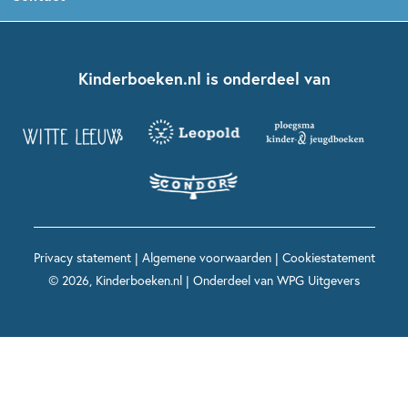
Boekentips 5 - 7 jaar
Dolfje Weerwolfje
Kinderjury
Over ons
Kinderboeken klassiekers
Boekentips 7 - 9 jaar
Fien en Teun
Nationale Voorleesdagen
Contact
Kinderboeken.nl is onderdeel van
Kinderboeken diversiteit
Boekentips 9 - 12 jaar
Kikker
Griffels en Penselen
Advies op maat
Grappige kinderboeken
Boekentips 12+ jaar
Spekkie en Sproet
Woutertje Pieterse Prijs
Nieuwsbrief
Spannende kinderboeken
Boekentips 15+ jaar
Mees Kees
Kinderboeken top 10
Alle boeken per onderwerp
Voor volwassenen
De regels van Floor
Prentenboeken top 10
Privacy statement
|
Algemene voorwaarden
|
Cookiestatement
Maxi & Helium
© 2026, Kinderboeken.nl | Onderdeel van
WPG Uitgevers
Voor het onderwijs
Alle kinderboekenpersonages