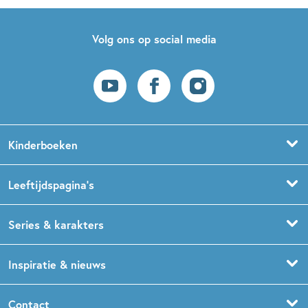
Volg ons op social media
Kinderboeken
Voorleesboeken
Leeftijdspagina’s
Prentenboeken
Boekentips 0 - 1,5 jaar
Series & karakters
Peuterboeken
Boekentips 1,5 - 3 jaar
De Gorgels
Inspiratie & nieuws
Babyboeken
Boekentips 3 - 5 jaar
Dog Man
Kinderboekenweek
Contact
Sprookjesboeken