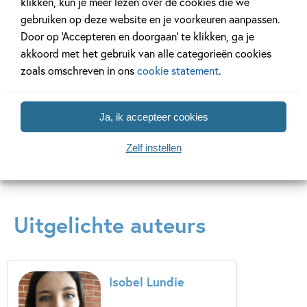
klikken, kun je meer lezen over de cookies die we
gebruiken op deze website en je voorkeuren aanpassen.
Hoe ik per
Hoe ik per
Door op ‘Accepteren en doorgaan’ te klikken, ga je
ongeluk – Hoe ik
ongeluk – Hoe ik
akkoord met het gebruik van alle categorieën cookies
per ongeluk
per ongeluk
zoals omschreven in ons
cookie statement
.
gladiator werd
ridder werd
Tim Collins, Isobel
Tim Collins, Sarah
Lundie
Horne
Ja, ik accepteer cookies
Zelf instellen
Uitgelichte auteurs
Isobel Lundie