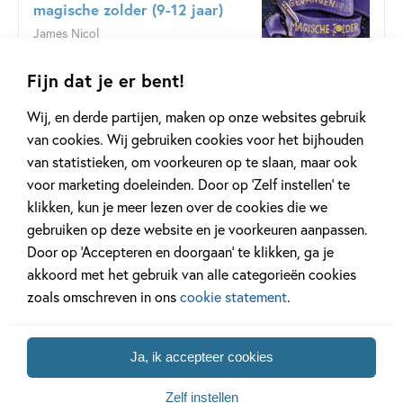
magische zolder (9-12 jaar)
James Nicol
Fijn dat je er bent!
Bekijk dit boek
Wij, en derde partijen, maken op onze websites gebruik
van cookies. Wij gebruiken cookies voor het bijhouden
Bestellen
Hardcover:
van statistieken, om voorkeuren op te slaan, maar ook
17
,
99
voor marketing doeleinden. Door op ‘Zelf instellen’ te
klikken, kun je meer lezen over de cookies die we
gebruiken op deze website en je voorkeuren aanpassen.
Luca komt uit een familie van magische kleermakers. Van
Door op ‘Accepteren en doorgaan’ te klikken, ga je
heinde en verre weten mensen de winkel te vinden voor de
akkoord met het gebruik van alle categorieën cookies
magie die in de kleding is verweven.
zoals omschreven in ons
cookie statement
.
Totdat de klanten ineens wegblijven. Spreuken mislukken
en Luca krijgt de schuld. Zijn strenge oom verbant hem
Ja, ik accepteer cookies
naar de zolder. Daar vindt Luca een prachtig stuk stof
waarin een vreemde spreuk is
Zelf instellen