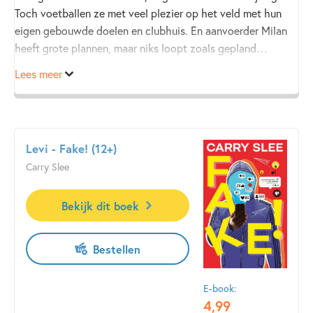
Toch voetballen ze met veel plezier op het veld met hun
eigen gebouwde doelen en clubhuis. En aanvoerder Milan
heeft grote plannen, maar niks loopt zoals gepland…
Lees meer
Levi - Fake! (12+)
Carry Slee
Bekijk dit boek
Bestellen
E-book:
4
,
99