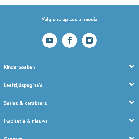
Volg ons op social media
Kinderboeken
Voorleesboeken
Leeftijdspagina’s
Prentenboeken
Boekentips 0 - 1,5 jaar
Series & karakters
Peuterboeken
Boekentips 1,5 - 3 jaar
De Gorgels
Inspiratie & nieuws
Babyboeken
Boekentips 3 - 5 jaar
Dog Man
Kinderboekenweek
Contact