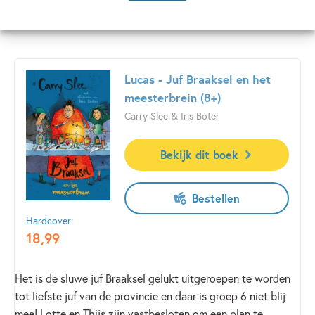
Lees meer
geborduurd en hij verdwijnt in een andere wereld… in een
herinnering! Vindt hij zo de oplossing die de winkel kan
redden?
Maar herinneringsspreuken zijn gevaarlijk en verboden
Lucas - Juf Braaksel en het
terrein. Wanneer Luca en zijn nichtje Connie een
meesterbrein (8+)
verschrikkelijk complot ontdekken, zien ze echter geen
andere keuze. Ze duiken diep in een
Carry Slee & Iris Boter
herinnering van lang geleden – kunnen ze ooit weer
terugkeren?
Bekijk dit boek
Bestellen
Hardcover:
18
,
99
Het is de sluwe juf Braaksel gelukt uitgeroepen te worden
tot liefste juf van de provincie en daar is groep 6 niet blij
mee! Lotte en Thijs zijn vastbesloten om een plan te