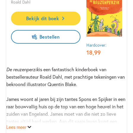
Roald Dahl
Bekijk dit boek
Bestellen
Hardcover:
18
,
99
De reuzenperzik
is een fantastisch kinderboek van
bestsellerauteur Roald Dahl, met prachtige tekeningen van
bekroond illustrator Quentin Blake.
James woont al jaren bij zijn tantes Spons en Spijker in een
raar bouwvallig huis op de top van een hoge heuvel in het
zuiden van Engeland. James moet van die niet zo lieve
tantes altijd hard werken. Aan dit saaie leven komt een
Lees meer
eind als hij van een oud mannetje een zakje toverkracht