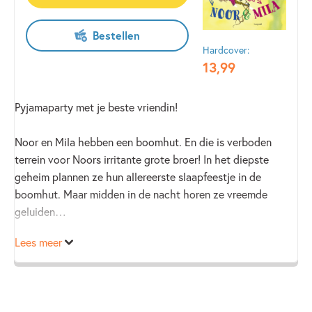
Bestellen
Hardcover:
13
,
99
Pyjamaparty met je beste vriendin!
Noor en Mila hebben een boomhut. En die is verboden
terrein voor Noors irritante grote broer! In het diepste
geheim plannen ze hun allereerste slaapfeestje in de
boomhut. Maar midden in de nacht horen ze vreemde
geluiden…
Lees meer
‘Vrolijk meidenboek, geschikt voor lezers die ook genieten
van De regels van Floor.’ – lezen is leuk
‘Herkenbaar boek over meiden die iets leuks beleven.’ –