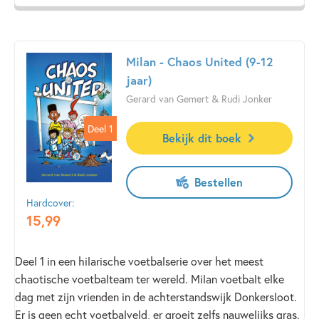
krijgt.
James laat het zakje bij de kale perzikboom vallen, en dan
groeit er aan de boom een reusachtige perzik die zo groot
Milan - Chaos United (9-12
wordt als een huis! James kruipt door een tunnel de
jaar)
reuzenperzik binnen en ontmoet Ouwe-Groene-Sprinkhaan,
Gerard van Gemert & Rudi Jonker
juffrouw Spin, Lieveheersbeest en nog meer dieren. Samen
Deel 1
Deel 1
beleven ze de gekste avonturen, zoals een wilde tocht van
Bekijk dit boek
de heuvel af, en zelfs een luchtreis over de oceaan.
Bestellen
‘Roald Dahl is de beste kinderboekenschrijver ter wereld.’ –
VPRO-gids
Hardcover:
15
,
99
Deel 1 in een hilarische voetbalserie over het meest
chaotische voetbalteam ter wereld. Milan voetbalt elke
dag met zijn vrienden in de achterstandswijk Donkersloot.
Er is geen echt voetbalveld, er groeit zelfs nauwelijks gras.