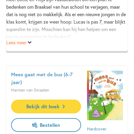
bedenken om Braaksel van hun school te verjagen, maar
dat is nog niet zo makkelijk. Als er een nieuwe jongen in de
klas komt, krijgen ze weer hoop: Lucas is pas 7, maar blijkt
superslim te zijn. Misschien kan hij hen helpen om een
nieuw masterplan te bedenken?
Lees meer
Maar dan komen ze erachter dat Braaksel hele andere
plannen met Lucas heeft, en moeten ze hem zien te redden.
Als dat maar goed gaat!
Mees gaat met de bus (6-7
jaar)
Harmen van Straaten
Bekijk dit boek
Bestellen
Hardcover: