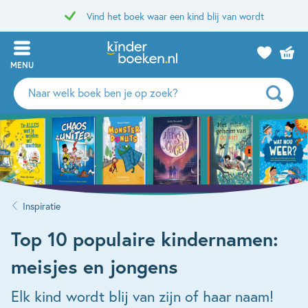
Vind het boek waar een kind blij van wordt
MENU
Zoeken
naar
boeken,
auteurs
en
uitgevers
Inspiratie
Top 10 populaire kindernamen:
meisjes en jongens
Elk kind wordt blij van zijn of haar naam!