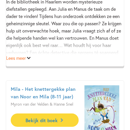
In de bibliotheek in Haarlem worden mysterieuze
diefstallen gepleegd. Aan Julia en Manus de taak om de
dader te vinden! Tijdens hun onderzoek ontdekken ze een
geheimzinnige sleutel. Waar zou die op passen? Ze krijgen
hulp uit onverwachte hoek, maar Julia vraagt zich af of ze
die helpende handen wel kan vertrouwen. En Manus doet
eigenlijk ook best wel raar… Wat houdt hij voor haar
verborgen? Een échte detective die nergens té spannend
Lees meer
wordt, en tegelijkertijd een mooi verhaal over vriendschap.
Mila - Het knettergekke plan
van Noor en Mila (8-11 jaar)
Myron van der Velden & Hanne Snel
Bekijk dit boek