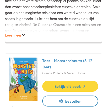
mee aan het wereldkampioenschap cupcakes bakken. Maar
dan wordt haar smaakexplosiefste cupcake gestolen! Amir
gaat op een magische reis door een wereld waar alles van
snoep is gemaakt. Lukt het hem om de cupcake op tijd
terug te vinden? De Cupcake Catastrofe is een mierzoet en
smeuïg verhaal over vriendschap, avontuur, feest en
Lees meer
lekkernijen.
Tess - Monsterdonuts (8-12
jaar)
Gianna Pollero & Sarah Horne
Bekijk dit boek
Bestellen