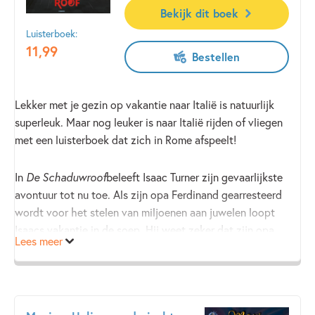
Bekijk dit boek
Luisterboek:
11
,
99
Bestellen
Lekker met je gezin op vakantie naar Italië is natuurlijk
superleuk. Maar nog leuker is naar Italië rijden of vliegen
met een luisterboek dat zich in Rome afspeelt!
In
De Schaduwroof
beleeft Isaac Turner zijn gevaarlijkste
avontuur tot nu toe. Als zijn opa Ferdinand gearresteerd
wordt voor het stelen van miljoenen aan juwelen loopt
Isaacs vakantie in de soep. Hij weet zeker dat zijn opa
Lees meer
onschuldig is, maar hoe bewijst die dat?
Ga mee op een razendspannend avontuur, voor jongens én
meisjes vanaf 9 jaar (en overigens ook gewoon heel leuk