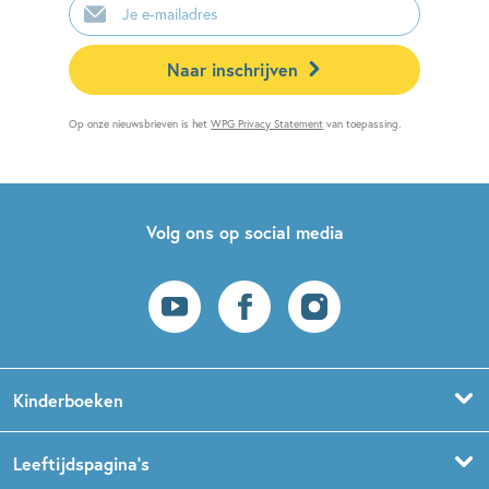
mailadres
Naar inschrijven
Op onze nieuwsbrieven is het
WPG Privacy Statement
van toepassing.
Volg ons op social media
Kinderboeken
Voorleesboeken
Leeftijdspagina’s