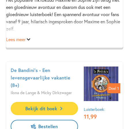
een gloednieuw avontuur en daarom dus ook met een
gloednieuw luisterboek! Een spannend avontuur voor fans
vanaf 9 jaar, hilarisch ingesproken door Maxime en Sophie
zelf.
Lees meer
De Bandini's - Een
levensgevaarlijke vakantie
(8+)
Deel 1
Deel 1
Ilona de Lange & Micky Dirkzwager
Bekijk dit boek
Luisterboek:
11
,
99
Bestellen