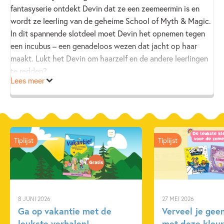
fantasyserie ontdekt Devin dat ze een zeemeermin is en
wordt ze leerling van de geheime School of Myth & Magic.
In dit spannende slotdeel moet Devin het opnemen tegen
een incubus – een genadeloos wezen dat jacht op haar
maakt. Lukt het Devin om haarzelf en de andere leerlingen
te redden?
Lees meer
Ontdek
hier
het eerste deel van deze spannende en
meeslepende duologie!
Tiplijst
Tiplijst
8 JUNI 2026
27 MEI 2026
Ga op vakantie met de
Verveel je ge
leukste verhalen!
met deze kleu