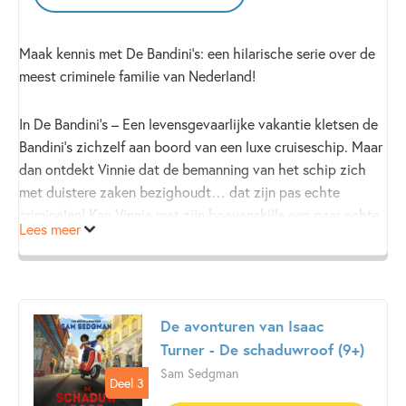
Maak kennis met De Bandini’s: een hilarische serie over de
meest criminele familie van Nederland!
In De Bandini’s – Een levensgevaarlijke vakantie kletsen de
Bandini’s zichzelf aan boord van een luxe cruiseschip. Maar
dan ontdekt Vinnie dat de bemanning van het schip zich
met duistere zaken bezighoudt… dat zijn pas echte
criminelen! Kan Vinnie met zijn boevenskills een paar echte
Lees meer
boeven te slim af zijn?
Spannend, grappig en vol avontuur. Kortom: een fantastisch
luisterboek voor in de auto dat leuk is voor jongen én voor
De avonturen van Isaac
meisjes vanaf 8 jaar!
Turner - De schaduwroof (9+)
Sam Sedgman
Deel 3
Deel 3