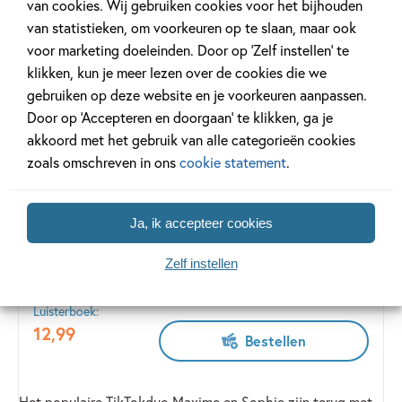
van cookies. Wij gebruiken cookies voor het bijhouden
levensgevaarlijke vogel naar de bergen moet vliegen. Een
van statistieken, om voorkeuren op te slaan, maar ook
spannend en wervelend avontuur waar je kinderen
voor marketing doeleinden. Door op ‘Zelf instellen’ te
gegarandeerd geen genoeg van kunnen krijgen!
klikken, kun je meer lezen over de cookies die we
Lees meer
gebruiken op deze website en je voorkeuren aanpassen.
Door op ‘Accepteren en doorgaan’ te klikken, ga je
akkoord met het gebruik van alle categorieën cookies
zoals omschreven in ons
cookie statement
.
Maxime en Sophie - Het
geheime bos (9+)
Ja, ik accepteer cookies
Maxime & Sophie & Jan Vriends
Deel 3
Deel 3
Zelf instellen
Bekijk dit boek
Luisterboek:
12
,
99
Bestellen
Het populaire TikTokduo Maxime en Sophie zijn terug met