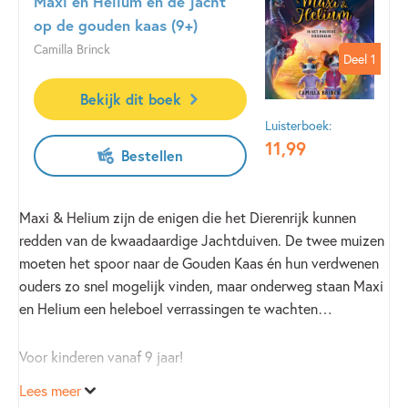
Maxi en Helium en de jacht
voor iedereen die niet naar Italië op vakantie gaan ;)).
op de gouden kaas (9+)
Camilla Brinck
Deel 1
Deel 1
Bekijk dit boek
Luisterboek:
11
,
99
Bestellen
Maxi & Helium zijn de enigen die het Dierenrijk kunnen
redden van de kwaadaardige Jachtduiven. De twee muizen
moeten het spoor naar de Gouden Kaas én hun verdwenen
ouders zo snel mogelijk vinden, maar onderweg staan Maxi
en Helium een heleboel verrassingen te wachten…
Voor kinderen vanaf 9 jaar!
Lees meer