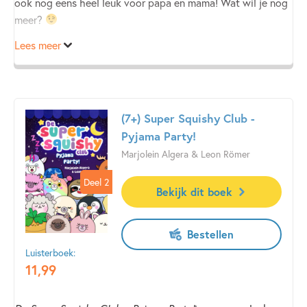
ook nog eens heel leuk voor papa en mama! Wat wil je nog
meer?
Lees meer
(7+) Super Squishy Club -
Pyjama Party!
Marjolein Algera & Leon Römer
Deel 2
Deel 2
Bekijk dit boek
Bestellen
Luisterboek:
11
,
99