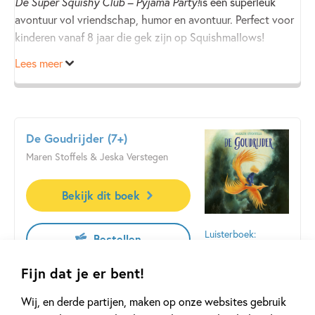
De Super Squishy Club – Pyjama Party!
is een superleuk
avontuur vol vriendschap, humor en avontuur. Perfect voor
kinderen vanaf 8 jaar die gek zijn op Squishmallows!
Lees meer
De Goudrijder (7+)
Maren Stoffels & Jeska Verstegen
Bekijk dit boek
Luisterboek:
Bestellen
12
,
99
Fijn dat je er bent!
De Goudrijder is een prachtig en laagdrempelig
Wij, en derde partijen, maken op onze websites gebruik
fantasyavontuur over een Maya die een magische, maar