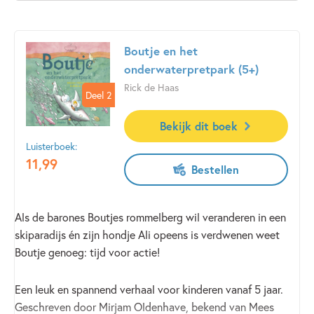
Boutje en het
onderwaterpretpark (5+)
Rick de Haas
Deel 2
Deel 2
Bekijk dit boek
Luisterboek:
11
,
99
Bestellen
Als de barones Boutjes rommelberg wil veranderen in een
skiparadijs én zijn hondje Ali opeens is verdwenen weet
Boutje genoeg: tijd voor actie!
Een leuk en spannend verhaal voor kinderen vanaf 5 jaar.
Geschreven door Mirjam Oldenhave, bekend van Mees