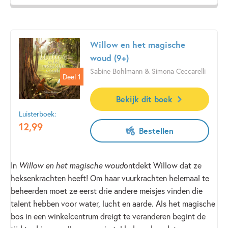
Willow en het magische
woud (9+)
Sabine Bohlmann & Simona Ceccarelli
Deel 1
Deel 1
Bekijk dit boek
Luisterboek:
12
,
99
Bestellen
In
Willow en het magische woud
ontdekt Willow dat ze
heksenkrachten heeft! Om haar vuurkrachten helemaal te
beheerden moet ze eerst drie andere meisjes vinden die
talent hebben voor water, lucht en aarde. Als het magische
bos in een winkelcentrum dreigt te veranderen begint de