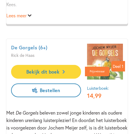
Kees.
Lees meer
De Gorgels (6+)
Rick de Haas
Deel 1
Deel 1
Bekijk dit boek
Prijswinnaar
Luisterboek:
Bestellen
14
,
99
Met
De Gorgels
beleven zowel jonge kinderen als oudere
kinderen urenlang luisterplezier! En doordat het luisterboek
is voorgelezen door Jochem Meijer zelf, is is dit luisterboek