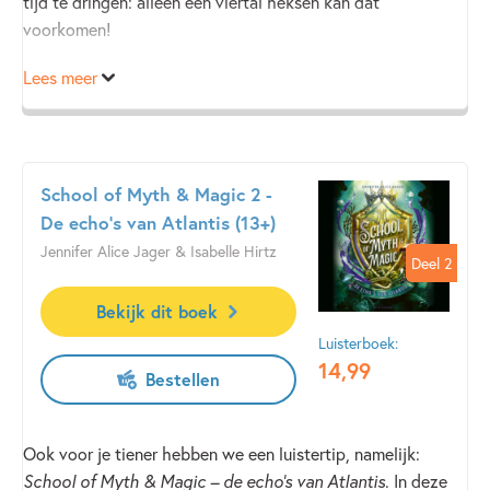
tijd te dringen: alleen een viertal heksen kan dat
voorkomen!
Lees meer
Met dit luisterboek voor negen jaar en ouder zijn je
kinderen uren zoet.
School of Myth & Magic 2 -
De echo's van Atlantis (13+)
Jennifer Alice Jager & Isabelle Hirtz
Deel 2
Deel 2
Bekijk dit boek
Luisterboek:
14
,
99
Bestellen
Ook voor je tiener hebben we een luistertip, namelijk:
School of Myth & Magic – de echo’s van Atlantis
. In deze