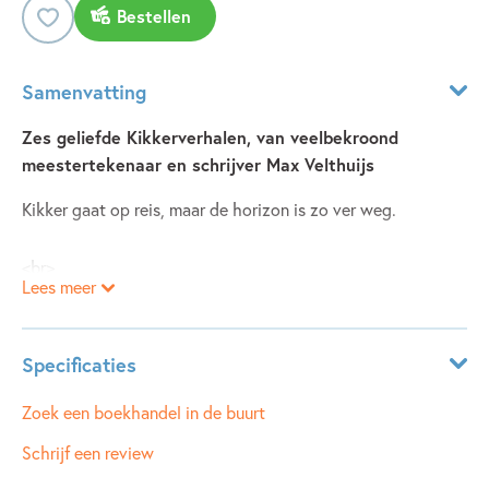
Bestellen
Samenvatting
Zes geliefde Kikkerverhalen, van veelbekroond
meestertekenaar en schrijver Max Velthuijs
Kikker gaat op reis, maar de horizon is zo ver weg.
<br>
Lees meer
Kikker vindt iets liefs dat voor altijd bij hem blijft.
Specificaties
<br>
Leeftijdsindicatie:
0 - 5 jaar
Zoek een boekhandel in de buurt
Kikker en Beertje zoeken een schat.
ISBN:
9789025886868
Schrijf een review
NUR:
273