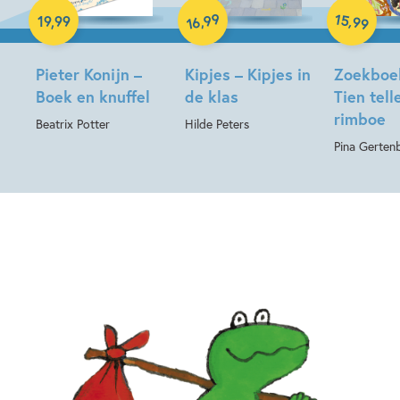
Hardcover
Hardcover
Hardcover
99
15
,
,
19
,
99
99
16
Pieter Konijn –
Kipjes – Kipjes in
Zoekboe
Boek en knuffel
de klas
Tien tell
rimboe
Beatrix Potter
Hilde Peters
Pina Gerten