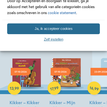
Door op ‘Accepteren en doorgaan’ te klikken, ga je
akkoord met het gebruik van alle categorieën cookies
zoals omschreven in ons
cookie statement
.
Meer van deze auteur
Ja, ik accepteer cookies
Zelf instellen
07-10-2026
07-10-2026
23-09-202
Hardcover
Hardcover
Hardcover
16
99
,
13
,
99
,
99
17
Kikker – Kikker
Kikker – Mijn
Kikker –