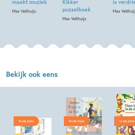
maakt muziek
Kikker
is verdri
puzzelboek
Max Velthuijs
Max Velthuij
Max Velthuijs
Bekijk ook eens
19-08-2026
19-08-2026
12-08-2026