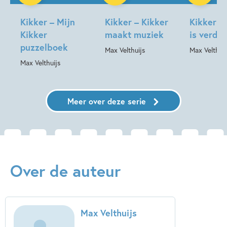
<i>Kikker en de horizon</i>
Kikker – Mijn
Kikker – Kikker
Kikker –
Kikker
maakt muziek
is verdri
<i>Kikker vindt een vriendje</i>
puzzelboek
Max Velthuijs
Max Velthuij
Max Velthuijs
<i>Kikker vindt een schat</i>
<i>Kikker en de vreemdeling</i>
Meer over deze serie
<i>Kikker en een heel bijzondere dag</i>
<i>Kikker en het vogeltje</i>
Over de auteur
Max Velthuijs