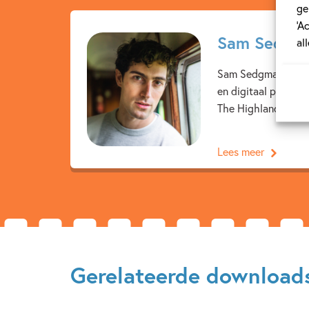
ge
‘A
Sam Sedgm
al
Sam Sedgman is best
en digitaal produce
The Highland Falcon
Lees meer
Gerelateerde download