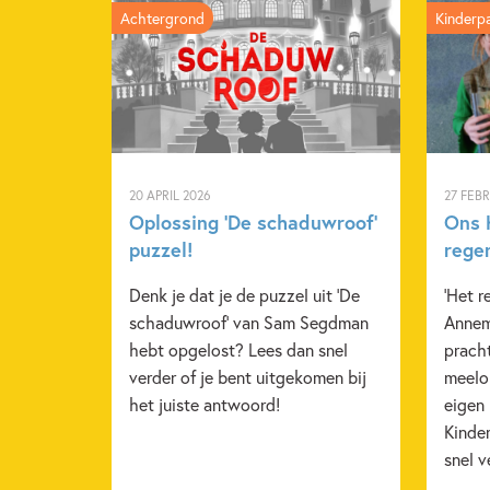
Achtergrond
Kinderp
20 APRIL 2026
27 FEB
Oplossing ‘De schaduwroof’
Ons K
puzzel!
rege
Denk je dat je de puzzel uit 'De
'Het r
schaduwroof' van Sam Segdman
Annem
hebt opgelost? Lees dan snel
pracht
verder of je bent uitgekomen bij
meelop
het juiste antwoord!
eigen
Kinde
snel v