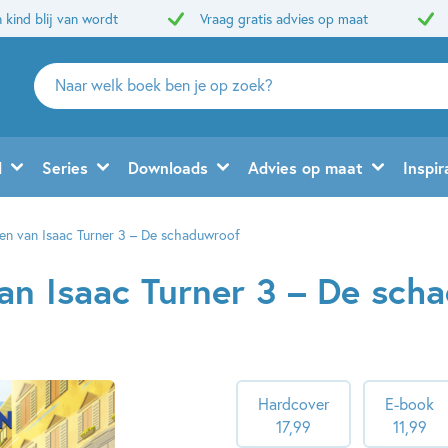
 kind blij van wordt
Vraag gratis advies op maat
Zoeken
naar
boeken,
auteurs
d
Series
Downloads
Advies op maat
Inspir
en
uitgevers
en van Isaac Turner 3 – De schaduwroof
an Isaac Turner 3 – De sch
Hardcover
E-book
17
,
99
11
,
99