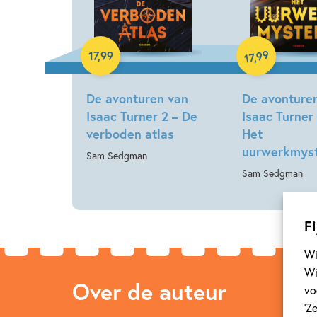
Hardcover
Hardcover
99
17
,
99
,
17
De avonturen van
De avonture
Isaac Turner 2 – De
Isaac Turner 
verboden atlas
Het
uurwerkmyst
Sam Sedgman
Sam Sedgman
Fi
Wi
Wi
Over de auteur
vo
‘Z