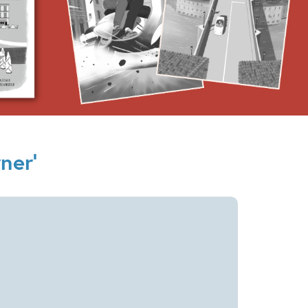
2026
Actie & avontuur
Detective & thrillers
ner'