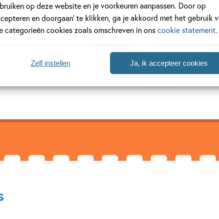
bruiken op deze website en je voorkeuren aanpassen. Door op
ccepteren en doorgaan’ te klikken, ga je akkoord met het gebruik 
an
le categorieën cookies zoals omschreven in ons
cookie statement
.
sellerauteur en presentator. Voordat hij verhalen voor kinderen sch
Zelf instellen
Ja, ik accepteer cookies
r en richtte hij een bedrijf op dat moordmysteries/schatzoektoch
 Thief,...
s