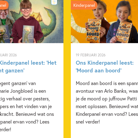
anel
Kinderpanel
RUARI 2026
19 FEBRUARI 2026
inderpanel leest: ‘Het
Ons Kinderpanel leest:
nt ganzen’
‘Moord aan boord’
egent ganzen' van
Moord aan boord is een span
arie Jongbloed is een
avontuur van Arlo Banks, waa
ig verhaal over pesters,
je de moord op juffrouw Patti
ers en het vinden van je
moet oplossen. Benieuwd wa
 kracht. Benieuwd wat ons
Kinderpanel ervan vond? Lees
rpanel ervan vond? Lees
snel verder!
erder!