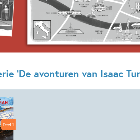
Uitgever:
Condor
Verschijningsdatum:
11-05-
Kenmerken van dit boek
12+ jaar
9 – 12 jaar
Spanning
Sam Sedgman
rie 'De avonturen van Isaac Tur
Deel 1