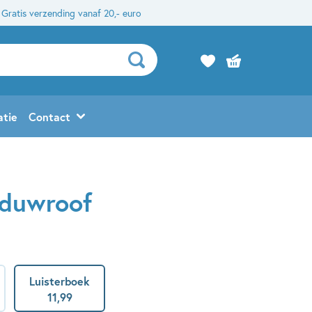
Gratis verzending vanaf 20,- euro
atie
Contact
aduwroof
Luisterboek
11
,
99