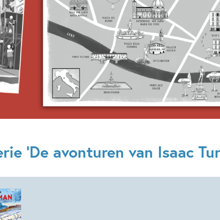
Uitgever:
Condor
Verschijningsdatum:
22-04-
Kenmerken van dit boek
12+ jaar
9 – 12 jaar
Spanning
Sam Sedgman
rie 'De avonturen van Isaac Tur