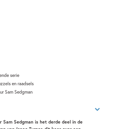
ende serie
uzzels en raadsels
teur Sam Sedgman
er Sam Sedgman is het derde deel in de
en van Isaac Turner,
dit keer over een