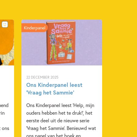
Kinderpanel
22 DECEMBER 2025
Ons Kinderpanel leest
‘Vraag het Sammie’
nend
Ons Kinderpanel leest 'Help, mijn
rin
ouders hebben het te druk!', het
eerste deel uit de nieuwe serie
t ons
'Vraag het Sammie'. Benieuwd wat
ons panel van het boek en