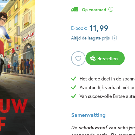
Op voorraad
11
,
99
E-book:
Altijd de laagste prijs
Bestellen
Het derde deel in de spann
Avontuurlijk verhaal mét p
Van succesvolle Britse au
Samenvatting
De schaduwroof
van schrijv
spannende serie
De avontur