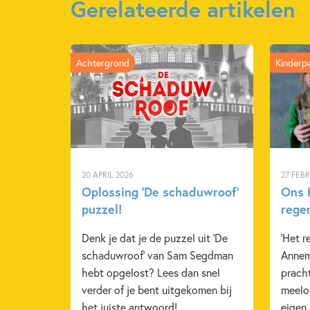
Gerelateerde artikelen
Achtergrond
Kinderp
20 APRIL 2026
27 FEB
Oplossing ‘De schaduwroof’
Ons K
puzzel!
rege
Denk je dat je de puzzel uit 'De
'Het r
schaduwroof' van Sam Segdman
Annem
hebt opgelost? Lees dan snel
pracht
verder of je bent uitgekomen bij
meelop
het juiste antwoord!
eigen