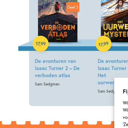
Deel 2
Hardcover
Hardcover
99
17
,
99
,
17
De avonturen van
De avonture
Isaac Turner 2 – De
Isaac Turner 
verboden atlas
Het
uurwerkmyst
Sam Sedgman
Fi
Sam Sedgman
Wi
Wi
vo
‘Z