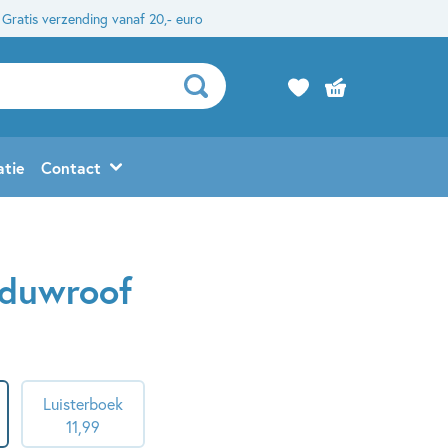
Gratis verzending vanaf 20,- euro
atie
Contact
aduwroof
Luisterboek
11
,
99