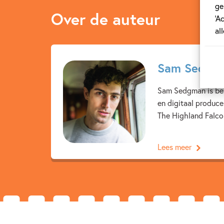
ge
Over de auteur
‘A
al
Sam Sedgm
Sam Sedgman is best
en digitaal produce
The Highland Falcon
Lees meer