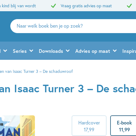
 kind blij van wordt
Vraag gratis advies op maat
Zoeken
naar
boeken,
auteurs
d
Series
Downloads
Advies op maat
Inspir
en
uitgevers
en van Isaac Turner 3 – De schaduwroof
an Isaac Turner 3 – De sch
Hardcover
E-book
17
,
99
11
,
99