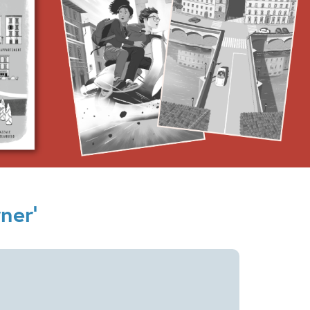
2026
Actie & avontuur
Detective & thrillers
ner'