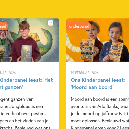
anel
Kinderpanel
RUARI 2026
19 FEBRUARI 2026
inderpanel leest: ‘Het
Ons Kinderpanel leest:
nt ganzen’
‘Moord aan boord’
egent ganzen' van
Moord aan boord is een span
arie Jongbloed is een
avontuur van Arlo Banks, waa
ig verhaal over pesters,
je de moord op juffrouw Patti
ers en het vinden van je
moet oplossen. Benieuwd wa
 kracht. Benieuwd wat ons
Kinderpanel ervan vond? Lees