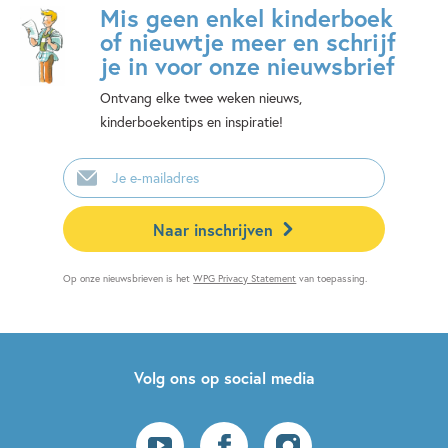
Mis geen enkel kinderboek
of nieuwtje meer en schrijf
je in voor onze nieuwsbrief
Ontvang elke twee weken nieuws,
kinderboekentips en inspiratie!
E-
mailadres
Naar inschrijven
Op onze nieuwsbrieven is het
WPG Privacy Statement
van toepassing.
Volg ons op social media