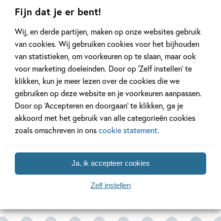
Bestellen
Fijn dat je er bent!
de eerste grote liefde van je leven en over verborgen
armoede. Ze won eerder met
De tweede stem
de
Wij, en derde partijen, maken op onze websites gebruik
Hardcover:
Debuutprijs van de Jonge Jury 2022 en werd met
Huisje 13
17
,
99
van cookies. Wij gebruiken cookies voor het bijhouden
genomineerd voor de Jonge Jury 2023.
van statistieken, om voorkeuren op te slaan, maar ook
voor marketing doeleinden. Door op ‘Zelf instellen’ te
Een nieuwe pageturner van de winnares van de Prijs van de
klikken, kun je meer lezen over de cookies die we
Jonge Jury 2023
gebruiken op deze website en je voorkeuren aanpassen.
Door op ‘Accepteren en doorgaan’ te klikken, ga je
‘Ik zweer het. Dit geloof je niet. Heb iets ontdekt over
akkoord met het gebruik van alle categorieën cookies
iemand. Niemand weet het.’
zoals omschreven in ons
cookie statement
.
Kess en haar beste vriend Ravi zijn door naar de laatste
auditieronde voor een rol in een film. Dit is hun kans om
Ja, ik accepteer cookies
Lees meer
door te breken! Maar als Kess een creepy TikTok ziet van
Zelf instellen
Sara, haar vriendin die niet komt opdagen op de filmset,
gaan alle alarmbellen rinkelen. De video herinnert haar aan
iets naars wat ze zelf ooit meemaakte en waarover ze altijd