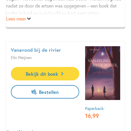
nadat ze door de artsen was opgegeven – een boek dat
onder je huid en in je hoofd en hart gaat zitten.
Lees meer
Een prachtige, gebonden uitgave met kleur op snee, een
rijkelijk versierd binnenwerk en dubbel omslag: achter het
stofomslag zit een extra omslagplaat. Het artwork is
Vanavond bij de rivier
gemaakt door tattoo artist Amy Kuijpers.
Elin Meijnen
Winnaar van het Beste Boek voor Jongeren 2025 én de
Prijs van de Jonge Jury 2026.
Bekijk dit boek
Bestellen
'Nog 27 dagen leven
grijpt met een onverwacht snelle
Paperback:
beweging ongenadig naar de keel.
'
16
,
99
–
Pjotr van Lenteren in
De Volkskrant