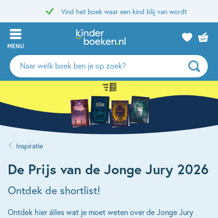
Vind het boek waar een kind blij van wordt
MENU
Zoeken
naar
boeken,
auteurs
en
uitgevers
Inspiratie
De Prijs van de Jonge Jury 2026
Ontdek de shortlist!
Ontdek hier álles wat je moet weten over de Jonge Jury