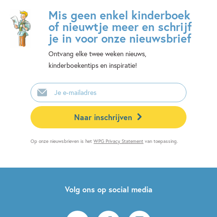
Mis geen enkel kinderboek
of nieuwtje meer en schrijf
je in voor onze nieuwsbrief
Ontvang elke twee weken nieuws,
kinderboekentips en inspiratie!
E-
mailadres
Naar inschrijven
Op onze nieuwsbrieven is het
WPG Privacy Statement
van toepassing.
Volg ons op social media