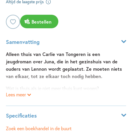
Altijd de laagste prijs
Bestellen
Samenvatting
Alleen thuis van Carlie van Tongeren is een
jeugdroman over Juna, die in het gezinshuis van de
ouders van Lennon wordt geplaatst. Ze moeten niets
van elkaar, tot ze elkaar toch nodig hebben.
Wat is thuis als je niet meer thuis kunt wonen?
Lees meer
In
Alleen thuis
, de jeugdroman van Carlie van Tongeren,
wordt Juna samen met haar broertje Sylvester geplaatst in
Specificaties
Gezinshuis Boskant, bij gezinshuisouders Hanna en James,
hun zoon Lennon en andere uit huis geplaatste jongeren.
ISBN:
9789463495219
Zoek een boekhandel in de buurt