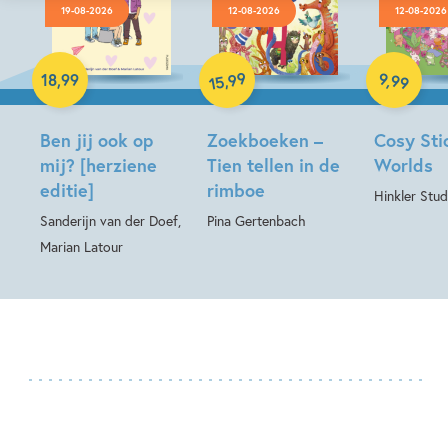
19-08-2026
12-08-2026
12-08-2026
Paperback
Hardcover
Hardcover
99
9
,
99
,
18
,
99
15
Ben jij ook op
Zoekboeken –
Cosy Sti
mij? [herziene
Tien tellen in de
Worlds
editie]
rimboe
Hinkler Stud
Sanderijn van der Doef,
Pina Gertenbach
Marian Latour