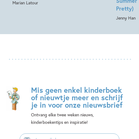
Summer 
Marian Latour
Pretty)
Jenny Han
Mis geen enkel kinderboek
of nieuwtje meer en schrijf
je in voor onze nieuwsbrief
Ontvang elke twee weken nieuws,
kinderboekentips en inspiratie!
E-