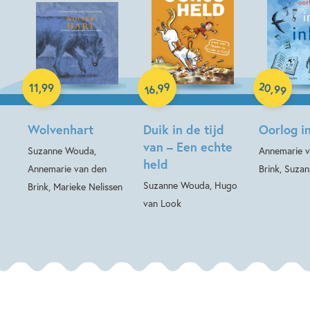
Hardcover
Luisterboek
Hardcover
20
99
,
,
11
,
99
99
16
Wolvenhart
Duik in de tijd
Oorlog in
van – Een echte
Suzanne Wouda,
Annemarie v
held
Annemarie van den
Brink, Suza
Suzanne Wouda, Hugo
Brink, Marieke Nelissen
van Look