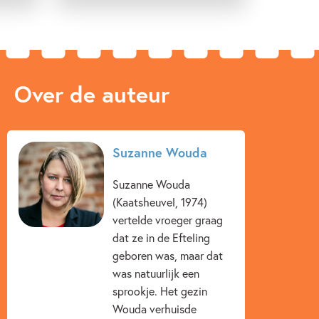
'
Futuria
is een spannend, soms eng, maar ook literair
geschreven boek. Een combinatie die niet veel voorkomt.' –
De Leesdetectives
Over de auteur
'Wat een spannend verhaal schreef Suzanne Wouda over
een ontzettend origineel onderwerp. Een boek als dit had ik
niet eerder gelezen.' – Lang Leve Lezen
Suzanne Wouda
Suzanne Wouda
(Kaatsheuvel, 1974)
vertelde vroeger graag
dat ze in de Efteling
geboren was, maar dat
was natuurlijk een
sprookje. Het gezin
Wouda verhuisde