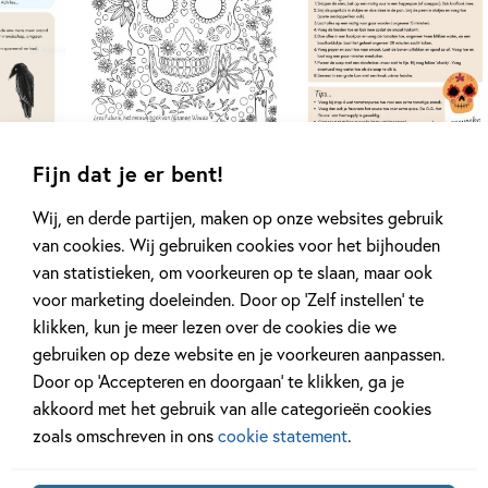
Fijn dat je er bent!
Wij, en derde partijen, maken op onze websites gebruik
van cookies. Wij gebruiken cookies voor het bijhouden
van statistieken, om voorkeuren op te slaan, maar ook
"Futuria' is een niet neer te leggen
voor marketing doeleinden. Door op ‘Zelf instellen’ te
uiterst origineel verhaal in de sfeer van
klikken, kun je meer lezen over de cookies die we
'Crooked Kingdom' (Leigh Bardugo) met
gebruiken op deze website en je voorkeuren aanpassen.
een snufje 'De Dievenbende van Scipio'
Door op ‘Accepteren en doorgaan’ te klikken, ga je
(Cornelia Funke) en 'The Night Circus'
akkoord met het gebruik van alle categorieën cookies
voor liefhebbers van Lucy Strange en
zoals omschreven in ons
cookie statement
.
Cassandra Clare." Kirsten Konig van De