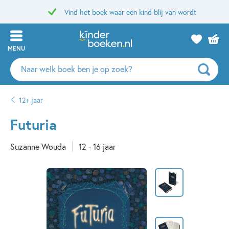
Vind het boek waar een kind blij van wordt
MENU
Zoeken
naar
boeken,
12+ jaar
auteurs
en
Futuria
uitgevers
Suzanne Wouda
12 - 16 jaar