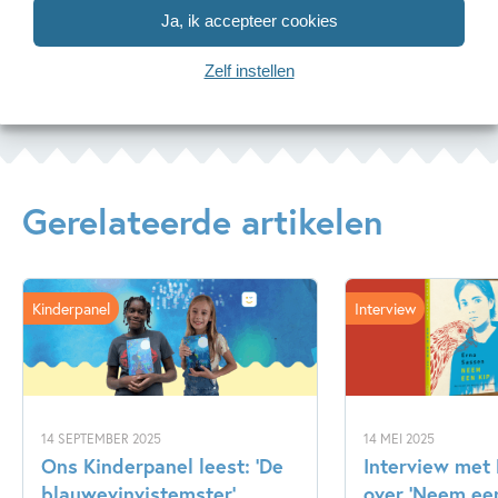
Kinderboekwinkel Amsterdam
Ja, ik accepteer cookies
Zelf instellen
Gerelateerde artikelen
Kinderpanel
Interview
14 SEPTEMBER 2025
14 MEI 2025
Ons Kinderpanel leest: ‘De
Interview met
blauwevinvistemster’
over ‘Neem een