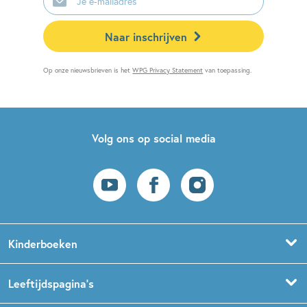
mailadres
Naar inschrijven
Op onze nieuwsbrieven is het
WPG Privacy Statement
van toepassing.
Volg ons op social media
Kinderboeken
Voorleesboeken
Leeftijdspagina’s
Prentenboeken