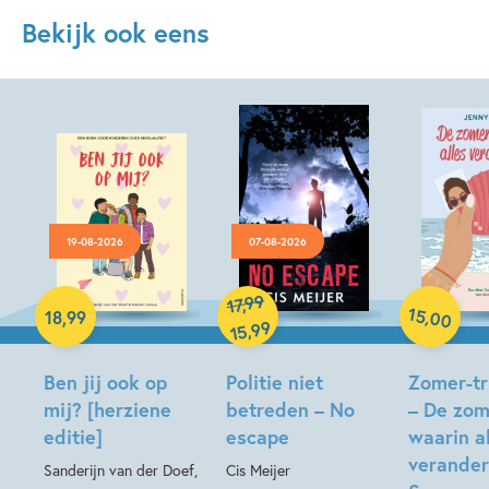
Bekijk ook eens
19-08-2026
07-08-2026
Hardcover
99
,
17
Hardcover
15
,
18
,
99
00
99
,
15
Paperback
Ben jij ook op
Politie niet
Zomer-tri
mij? [herziene
betreden – No
– De zom
editie]
escape
waarin a
verander
Sanderijn van der Doef,
Cis Meijer