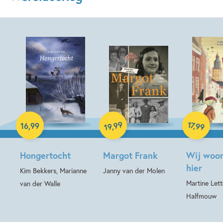
Hardcover
Hardcover
Hardcover
99
17
,
16
,
99
,
99
19
Hongertocht
Margot Frank
Wij woo
hier
Kim Bekkers, Marianne
Janny van der Molen
Martine Lett
van der Walle
Halfmouw