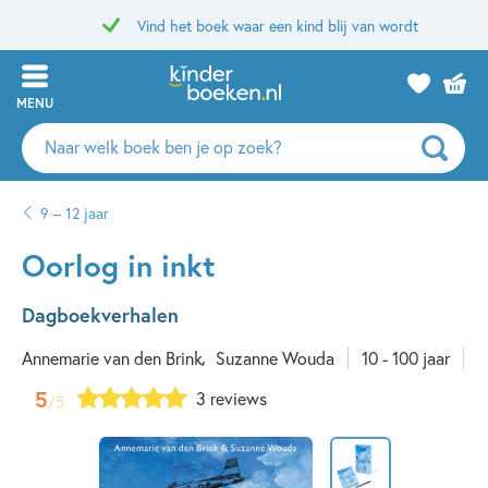
Vind het boek waar een kind blij van wordt
MENU
Zoeken
naar
boeken,
9 – 12 jaar
auteurs
en
Oorlog in inkt
uitgevers
Dagboekverhalen
Annemarie van den Brink
Suzanne Wouda
10 - 100 jaar
5
3 reviews
/5