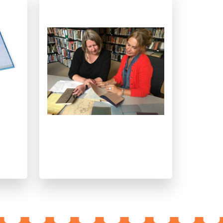
Voor volwassenen
Annemarie van den Brink
Suzanne Wouda