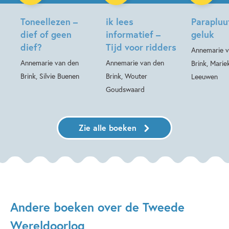
Toneellezen –
ik lees
Parapluu
dief of geen
informatief –
geluk
dief?
Tijd voor ridders
Annemarie v
Annemarie van den
Annemarie van den
Brink, Marie
Brink, Silvie Buenen
Brink, Wouter
Leeuwen
Goudswaard
Zie alle boeken
Andere boeken over de Tweede
Wereldoorlog