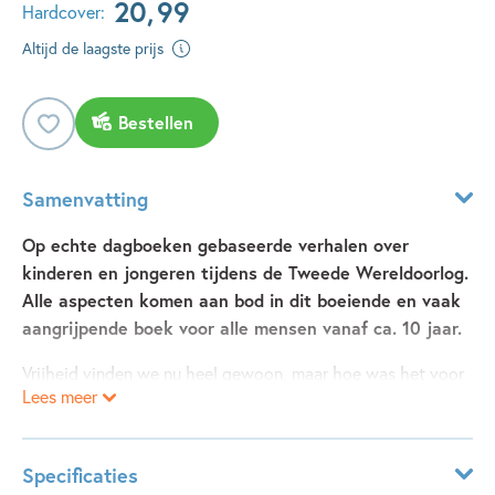
20
,
99
Hardcover:
Altijd de laagste prijs
Bestellen
Samenvatting
Op echte dagboeken gebaseerde verhalen over
kinderen en jongeren tijdens de Tweede Wereldoorlog.
Alle aspecten komen aan bod in dit boeiende en vaak
aangrijpende boek voor alle mensen vanaf ca. 10 jaar.
Vrijheid vinden we nu heel gewoon, maar hoe was het voor
Lees meer
kinderen en jongeren om de Tweede Wereldoorlog mee te
maken? Dat weten we door hun dagboeken.
Hoe voelt het om te moeten schuilen en vluchten als de
Specificaties
bommen om je oren vliegen, zoals bij Yvonne, Felix en