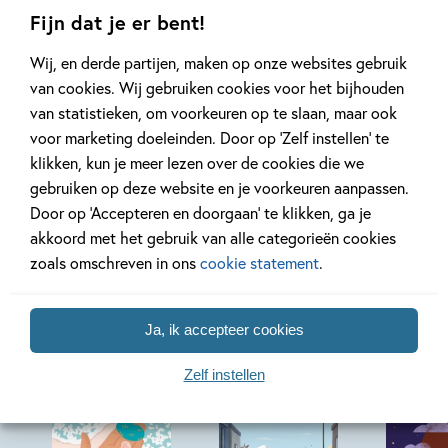
Fijn dat je er bent!
Lees meer
Lees meer
Wij, en derde partijen, maken op onze websites gebruik
van cookies. Wij gebruiken cookies voor het bijhouden
van statistieken, om voorkeuren op te slaan, maar ook
voor marketing doeleinden. Door op ‘Zelf instellen’ te
Bekijk alle artikelen
klikken, kun je meer lezen over de cookies die we
gebruiken op deze website en je voorkeuren aanpassen.
Door op ‘Accepteren en doorgaan’ te klikken, ga je
akkoord met het gebruik van alle categorieën cookies
zoals omschreven in ons
cookie statement
.
Bekijk ook eens
Ja, ik accepteer cookies
Zelf instellen