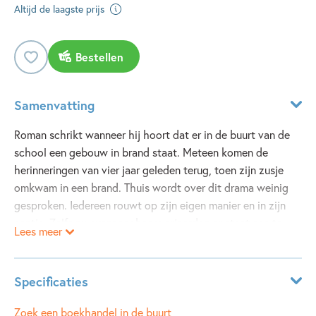
Altijd de laagste prijs
Bestellen
Samenvatting
Roman schrikt wanneer hij hoort dat er in de buurt van de
school een gebouw in brand staat. Meteen komen de
herinneringen van vier jaar geleden terug, toen zijn zusje
omkwam in een brand. Thuis wordt over dit drama weinig
gesproken. Iedereen rouwt op zijn eigen manier en in zijn
eentje. Zelfs nu, wanneer haar verjaardag er staat aan te
Lees meer
komen. De onverwachte vriendschap met een jonge
brandweerman helpt Roman het stilzwijgen te doorbreken.
Hij vindt eindelijk woorden voor hoe schuldig hij zich voelt
Specificaties
over de dood van zijn zusje.
ISBN:
9789045130262
Zoek een boekhandel in de buurt