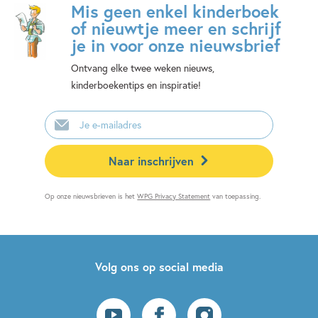
Mis geen enkel kinderboek
of nieuwtje meer en schrijf
je in voor onze nieuwsbrief
Ontvang elke twee weken nieuws,
kinderboekentips en inspiratie!
E-
mailadres
Naar inschrijven
Op onze nieuwsbrieven is het
WPG Privacy Statement
van toepassing.
Volg ons op social media