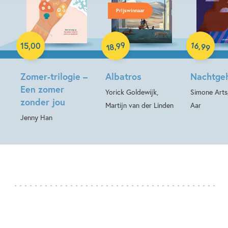
Prijswinnaar
Hardcover
Paperback
Paperback
99
16
,
,
15
,
00
99
18
Zomer-trilogie –
Albatros
Nachtge
Een zomer
Yorick Goldewijk,
Simone Arts
zonder jou
Martijn van der Linden
Aar
Jenny Han