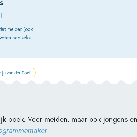
s
jf
s dat meiden (ook
 weten hoe seks
ijn van der Doef
rijk boek. Voor meiden, maar ook jongens en
rogrammamaker