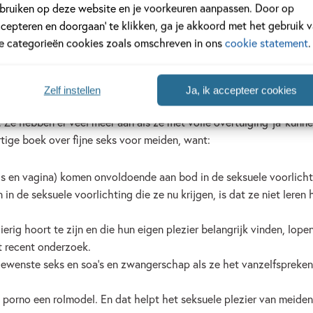
bruiken op deze website en je voorkeuren aanpassen. Door op
ccepteren en doorgaan’ te klikken, ga je akkoord met het gebruik 
le categorieën cookies zoals omschreven in ons
cookie statement
.
pt
Zelf instellen
Ja, ik accepteer cookies
 Ze hebben er veel meer aan als ze met volle overtuiging ‘ja’ kunn
ige boek over fijne seks voor meiden, want:
oris en vagina) komen onvoldoende aan bod in de seksuele voorlich
n de seksuele voorlichting die ze nu krijgen, is dat ze niet leren 
rig hoort te zijn en die hun eigen plezier belangrijk vinden, lope
t recent onderzoek.
ewenste seks en soa’s en zwangerschap als ze het vanzelfspreke
 porno een rolmodel. En dat helpt het seksuele plezier van meiden