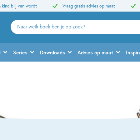
 kind blij van wordt
Vraag gratis advies op maat
Zoeken
naar
boeken,
auteurs
d
Series
Downloads
Advies op maat
Inspir
en
uitgevers