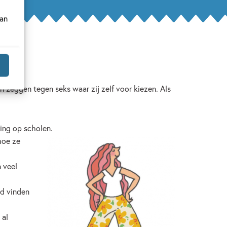
van
en zeggen tegen seks waar zij zelf voor kiezen. Als
ting op scholen.
hoe ze
n veel
nd vinden
 al