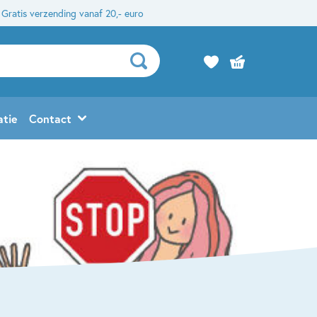
Gratis verzending vanaf 20,- euro
atie
Contact