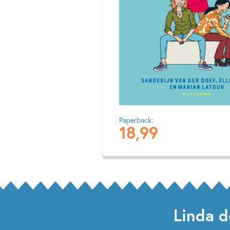
Paperback:
18
,
99
Linda d