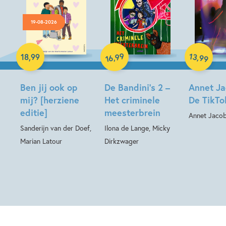
19-08-2026
Hardcover
Hardcover
Hardcover
99
13
,
,
18
,
99
99
16
Ben jij ook op
De Bandini’s 2 –
Annet Ja
mij? [herziene
Het criminele
De TikTo
editie]
meesterbrein
Annet Jaco
Sanderijn van der Doef,
Ilona de Lange, Micky
Marian Latour
Dirkzwager