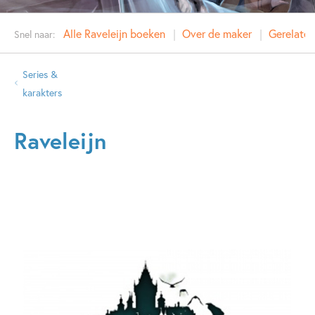
Alle Raveleijn boeken
Over de maker
Gerelatee
Snel naar:
Series &
karakters
Raveleijn