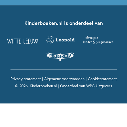
Dolfje Weerwolfje
Kinderjury
Over ons
Kinderboeken klassiekers
Boekentips 7 - 9 jaar
Fien en Teun
Nationale Voorleesdagen
Contact
Kinderboeken.nl is onderdeel van
Kinderboeken diversiteit
Boekentips 9 - 12 jaar
Kikker
Griffels en Penselen
Advies op maat
Grappige kinderboeken
Boekentips 12+ jaar
Spekkie en Sproet
Woutertje Pieterse Prijs
Nieuwsbrief
Spannende kinderboeken
Boekentips 15+ jaar
Mees Kees
Kinderboeken top 10
Alle boeken per onderwerp
Voor volwassenen
De regels van Floor
Prentenboeken top 10
Privacy statement
|
Algemene voorwaarden
|
Cookiestatement
Maxi & Helium
© 2026, Kinderboeken.nl | Onderdeel van
WPG Uitgevers
Voor het onderwijs
Alle kinderboekenpersonages