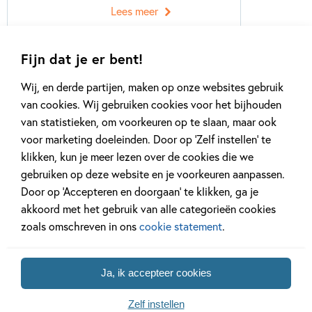
Lees meer
Fijn dat je er bent!
Wij, en derde partijen, maken op onze websites gebruik
van cookies. Wij gebruiken cookies voor het bijhouden
van statistieken, om voorkeuren op te slaan, maar ook
Gerelateerde artikelen
voor marketing doeleinden. Door op ‘Zelf instellen’ te
klikken, kun je meer lezen over de cookies die we
gebruiken op deze website en je voorkeuren aanpassen.
Nieuws
Nieuws
Door op ‘Accepteren en doorgaan’ te klikken, ga je
akkoord met het gebruik van alle categorieën cookies
zoals omschreven in ons
cookie statement
.
30 SEPTEMBER 2025
16 SEPTEMBER 2025
Ja, ik accepteer cookies
Nieuw: jubileumeditie ‘De
Meester Jespe
regels van Floor’
signeren in Ni
Zelf instellen