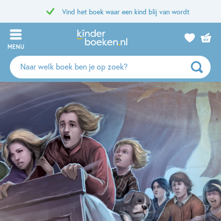
Vind het boek waar een kind blij van wordt
MENU
Zoeken
naar
boeken,
auteurs
en
uitgevers