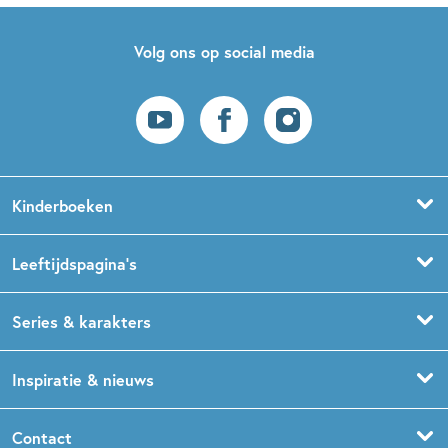
Volg ons op social media
Kinderboeken
Voorleesboeken
Leeftijdspagina’s
Prentenboeken
Boekentips 0 - 1,5 jaar
Series & karakters
Peuterboeken
Boekentips 1,5 - 3 jaar
De Gorgels
Inspiratie & nieuws
Babyboeken
Boekentips 3 - 5 jaar
Dog Man
Kinderboekenweek
Contact
Sprookjesboeken
Boekentips 5 - 7 jaar