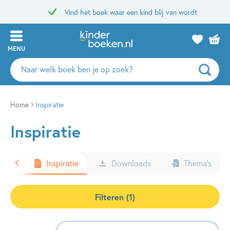
Vind het boek waar een kind blij van wordt
MENU
Zoeken
naar
boeken,
auteurs
Home
Inspiratie
en
Inspiratie
uitgevers
ters
Inspiratie
Downloads
Thema’s
Filteren (1)