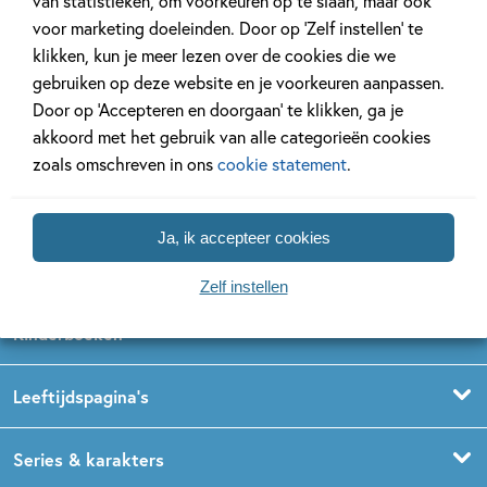
van statistieken, om voorkeuren op te slaan, maar ook
voor marketing doeleinden. Door op ‘Zelf instellen’ te
klikken, kun je meer lezen over de cookies die we
gebruiken op deze website en je voorkeuren aanpassen.
Door op ‘Accepteren en doorgaan’ te klikken, ga je
akkoord met het gebruik van alle categorieën cookies
zoals omschreven in ons
cookie statement
.
Volg ons op social media
Ja, ik accepteer cookies
Zelf instellen
Kinderboeken
Voorleesboeken
Leeftijdspagina’s
Prentenboeken
Boekentips 0 - 1,5 jaar
Series & karakters
Peuterboeken