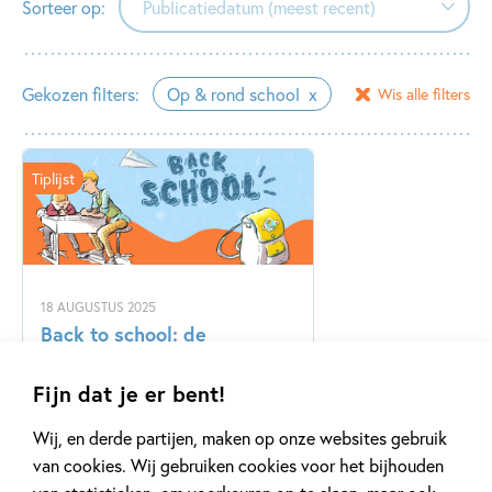
Sorteer op:
Publicatiedatum (meest recent)
Publicatiedatum (meest recent)
Gekozen filters:
Op & rond school
Wis alle filters
Publicatiedatum (minst recent)
Tiplijst
18 AUGUSTUS 2025
Back to school: de
zomervakantie is voorbij!
Fijn dat je er bent!
Wij, en derde partijen, maken op onze websites gebruik
Lees meer
van cookies. Wij gebruiken cookies voor het bijhouden