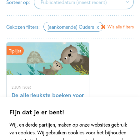
Sorteer op:
Publicatiedatum (meest recent)
Publicatiedatum (meest recent)
Gekozen filters:
(aankomende) Ouders
Wis alle filters
Publicatiedatum (minst recent)
Tiplijst
2 JUNI 2026
De allerleukste boeken voor
Vaderdag!
Fijn dat je er bent!
Wij, en derde partijen, maken op onze websites gebruik
Lees meer
van cookies. Wij gebruiken cookies voor het bijhouden