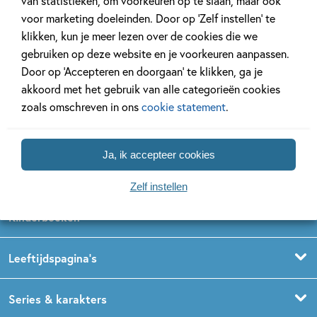
van statistieken, om voorkeuren op te slaan, maar ook
voor marketing doeleinden. Door op ‘Zelf instellen’ te
klikken, kun je meer lezen over de cookies die we
gebruiken op deze website en je voorkeuren aanpassen.
Door op ‘Accepteren en doorgaan’ te klikken, ga je
akkoord met het gebruik van alle categorieën cookies
zoals omschreven in ons
cookie statement
.
Volg ons op social media
Ja, ik accepteer cookies
Zelf instellen
Kinderboeken
Voorleesboeken
Leeftijdspagina’s
Prentenboeken
Boekentips 0 - 1,5 jaar
Series & karakters
Peuterboeken