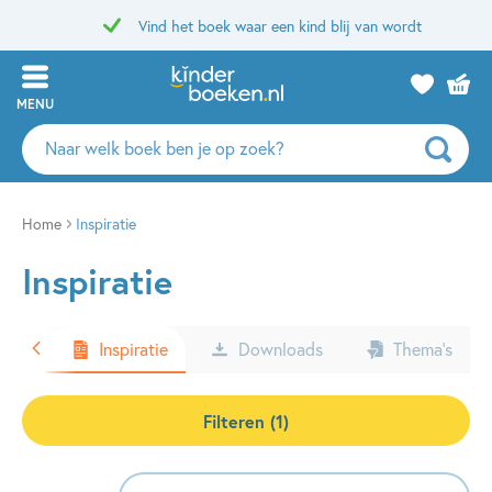
Vind het boek waar een kind blij van wordt
MENU
Zoeken
naar
boeken,
auteurs
Home
Inspiratie
en
Inspiratie
uitgevers
ters
Inspiratie
Downloads
Thema’s
Filteren (1)