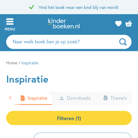
Vind het boek waar een kind blij van wordt
MENU
Zoeken
naar
boeken,
auteurs
Home
Inspiratie
en
Inspiratie
uitgevers
ters
Inspiratie
Downloads
Thema’s
Filteren (1)