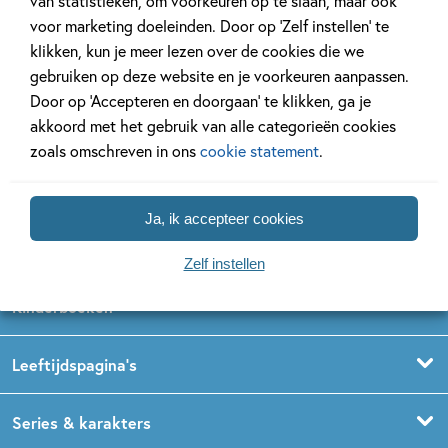
van statistieken, om voorkeuren op te slaan, maar ook
voor marketing doeleinden. Door op ‘Zelf instellen’ te
klikken, kun je meer lezen over de cookies die we
gebruiken op deze website en je voorkeuren aanpassen.
Door op ‘Accepteren en doorgaan’ te klikken, ga je
akkoord met het gebruik van alle categorieën cookies
zoals omschreven in ons
cookie statement
.
Volg ons op social media
Ja, ik accepteer cookies
Zelf instellen
Kinderboeken
Voorleesboeken
Leeftijdspagina’s
Prentenboeken
Boekentips 0 - 1,5 jaar
Series & karakters
Peuterboeken