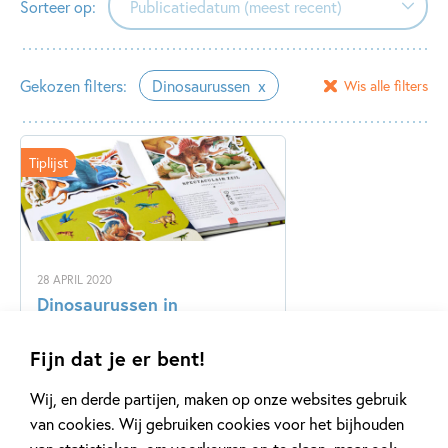
Sorteer op:
Publicatiedatum (meest recent)
Publicatiedatum (meest recent)
Gekozen filters:
Dinosaurussen
Wis alle filters
Publicatiedatum (minst recent)
Tiplijst
28 APRIL 2020
Dinosaurussen in
kinderboeken
Fijn dat je er bent!
Wij, en derde partijen, maken op onze websites gebruik
Lees meer
van cookies. Wij gebruiken cookies voor het bijhouden