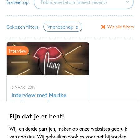
Sorteer op:
Publicatiedatum (meest recent)
Publicatiedatum (meest recent)
Gekozen filters:
Vriendschap
Wis alle filters
Publicatiedatum (minst recent)
Interview
6 MAART 2019
Interview met Marike
Goslinga over haar
jeugdboek
Fijn dat je er bent!
Wij, en derde partijen, maken op onze websites gebruik
Lees meer
van cookies. Wij gebruiken cookies voor het bijhouden