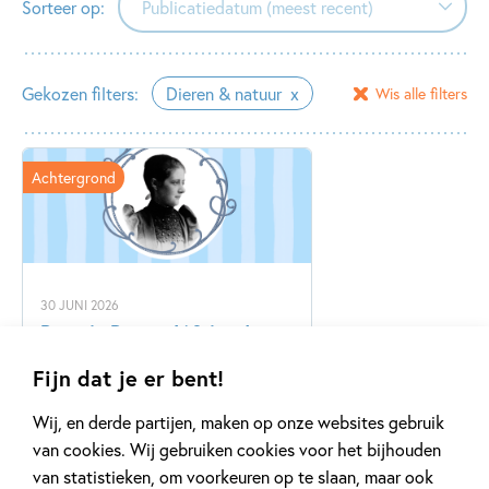
Sorteer op:
Publicatiedatum (meest recent)
Publicatiedatum (meest recent)
Gekozen filters:
Dieren & natuur
Wis alle filters
Publicatiedatum (minst recent)
Achtergrond
30 JUNI 2026
Beatrix Potter 160 jaar!
Fijn dat je er bent!
Lees meer
Wij, en derde partijen, maken op onze websites gebruik
van cookies. Wij gebruiken cookies voor het bijhouden
van statistieken, om voorkeuren op te slaan, maar ook