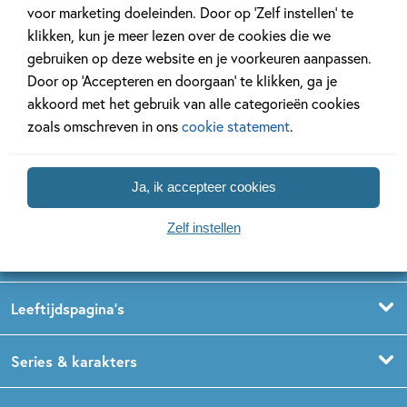
voor marketing doeleinden. Door op ‘Zelf instellen’ te
klikken, kun je meer lezen over de cookies die we
gebruiken op deze website en je voorkeuren aanpassen.
Door op ‘Accepteren en doorgaan’ te klikken, ga je
akkoord met het gebruik van alle categorieën cookies
Volg ons op social media
zoals omschreven in ons
cookie statement
.
Ja, ik accepteer cookies
Zelf instellen
Kinderboeken
Voorleesboeken
Leeftijdspagina’s
Prentenboeken
Boekentips 0 - 1,5 jaar
Series & karakters
Peuterboeken
Boekentips 1,5 - 3 jaar
De Gorgels