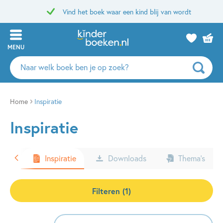
Vind het boek waar een kind blij van wordt
MENU
Zoeken
naar
boeken,
auteurs
Home
Inspiratie
en
Inspiratie
uitgevers
ters
Inspiratie
Downloads
Thema’s
Filteren (1)