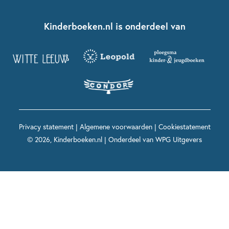
Kinderboeken klassiekers
Boekentips 7 - 9 jaar
Fien en Teun
Nationale Voorleesdagen
Contact
Kinderboeken.nl is onderdeel van
Kinderboeken diversiteit
Boekentips 9 - 12 jaar
Kikker
Griffels en Penselen
Advies op maat
Grappige kinderboeken
Boekentips 12+ jaar
Spekkie en Sproet
Woutertje Pieterse Prijs
Nieuwsbrief
Spannende kinderboeken
Boekentips 15+ jaar
Mees Kees
Kinderboeken top 10
Alle boeken per onderwerp
Voor volwassenen
De regels van Floor
Prentenboeken top 10
Privacy statement
|
Algemene voorwaarden
|
Cookiestatement
Maxi & Helium
© 2026, Kinderboeken.nl | Onderdeel van
WPG Uitgevers
Voor het onderwijs
Alle kinderboekenpersonages