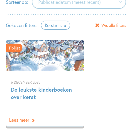
Sorteer op:
Publicatiedatum (meest recent)
Publicatiedatum (meest recent)
Gekozen filters:
Kerstmis
Wis alle filters
Publicatiedatum (minst recent)
Tiplijst
6 DECEMBER 2025
De leukste kinderboeken
over kerst
Lees meer