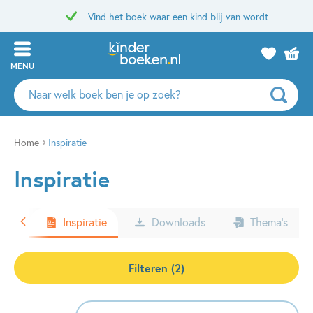
Vind het boek waar een kind blij van wordt
MENU
Zoeken
naar
boeken,
auteurs
Home
Inspiratie
en
Inspiratie
uitgevers
ters
Inspiratie
Downloads
Thema’s
Filteren (2)