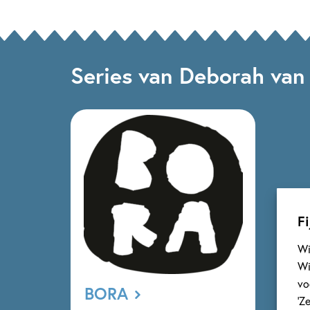
Series van Deborah van 
Fi
Wi
Wi
vo
BORA
‘Z