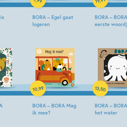
99
,
19
is
BORA – Egel gaat
BORA – BORA
logeren
eerste woord
Deborah
Deborah
van
van
de
de
Leijgraaf
Leijgraaf
Hardcover
Hardcover
99
13
,
,
50
10
A
BORA – BORA Mag
BORA – BORA
ik mee?
het water
Deborah
Deborah