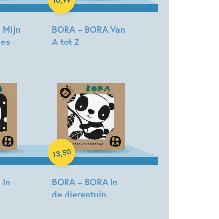
 Mijn
BORA – BORA Van
jes
A tot Z
Deborah
van
de
Leijgraaf
Hardcover
50
,
13
 In
BORA – BORA In
de dierentuin
Deborah