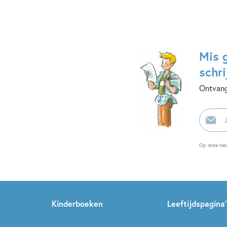
Mis 
schri
Ontvang
E-
mailadr
Op onze nie
Kinderboeken
Leeftijdspagina’