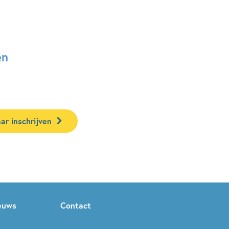
en
ar inschrijven
ieuws
Contact