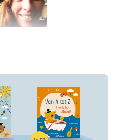
Hardcover
16
,
99