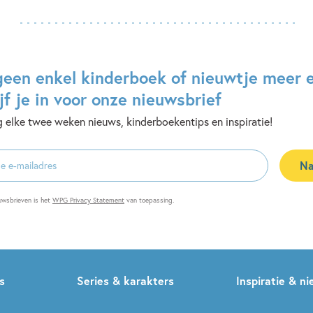
geen enkel kinderboek of nieuwtje meer 
jf je in voor onze nieuwsbrief
 elke twee weken nieuws, kinderboekentips en inspiratie!
Na
es
uwsbrieven is het
WPG Privacy Statement
van toepassing.
s
Series & karakters
Inspiratie & n