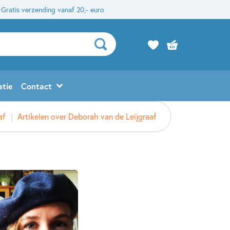
Gratis verzending vanaf 20,- euro
atie
Contact
af
Artikelen over Deborah van de Leijgraaf