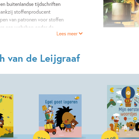
en buitenlandse tijdschriften
dankzij stoffenproducent
rpen van patronen voor stoffen
arc een webshop onder de
Lees meer
kinderen vaak voor haar naam
rkopen ze onder andere
 en bamboe drinkbekers -
h van de Leijgraaf
 en met de kenmerkende
hillende stofboekjes en
Hardcover
Hardcover
99
7
,