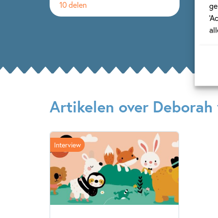
10 delen
ge
‘A
al
Artikelen over Deborah 
Interview