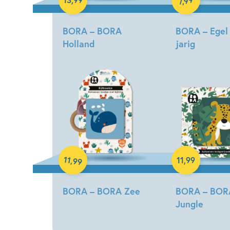
,
7
BORA – BORA
BORA – Egel 
Holland
jarig
Deborah
Deborah
van
van
de
de
Leijgraaf
Leijgraaf
Hardcover
Hardcover
11
,
11
,
99
99
BORA – BORA Zee
BORA – BOR
Jungle
Deborah
van
Deborah