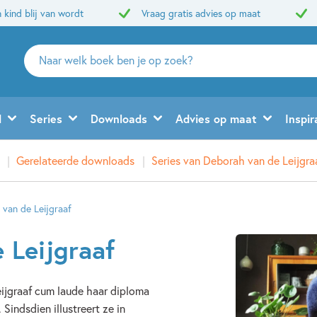
 kind blij van wordt
Vraag gratis advies op maat
Zoeken
naar
boeken,
auteurs
d
Series
Downloads
Advies op maat
Inspir
en
uitgevers
Gerelateerde downloads
Series van Deborah van de Leijgra
van de Leijgraaf
 Leijgraaf
ijgraaf cum laude haar diploma
indsdien illustreert ze in