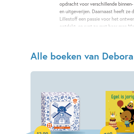
opdracht voor verschillende binnen- 
en uitgeverijen. Daarnaast heeft ze 
Lillestoff een passie voor het ontwe
ontdekt, en runt ze met haar man M
naam BORA, de afkorting die kleine 
gebruiken. Samen ontwikkelen en ve
behang, ansichtkaarten, inpakpapier
Alle boeken van Debora
allemaal verantwoord geproduceerd
vrolijke stijl.
Voor Ploegsma maakte Deborah versc
kartonboeken.
Hardcover
Hardcover
99
13
,
99