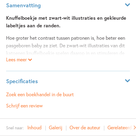
Samenvatting
Knuffelboekje met zwart-wit illustraties en gekleurde
labeltjes aan de randen.
Hoe groter het contrast tussen patronen is, hoe beter een
pasgeboren baby ze ziet. De zwart-wit illustraties van dit
katoenen knuffelboekje spelen daarop in en stimuleren de
Lees meer
waarneming. Maak kennis met Panda en zijn vriendjes in dit
ideale kraamcadeau.
Specificaties
Leeftijdsindicatie:
0 - 3 jaar
Zoek een boekhandel in de buurt
ISBN:
9789021679938
Schrijf een review
NUR:
270
Type:
Hardcover
Inhoud
Galerij
Over de auteur
Gerelateerde
Snel naar:
Auteur(s):
Deborah van de Leijgraaf