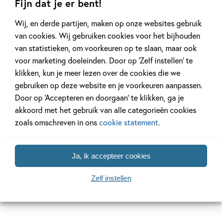
BORA
Fijn dat je er bent!
Wij, en derde partijen, maken op onze websites gebruik
Maak kennis met BORA: de leukste boeken voor de
van cookies. Wij gebruiken cookies voor het bijhouden
allerkleinsten! Een frisse en speelse boekenserie van
van statistieken, om voorkeuren op te slaan, maar ook
eigen bodem, 100% Dutch design door Deborah van de
voor marketing doeleinden. Door op ‘Zelf instellen’ te
Leijgraaf.
Muis, Bij, Beer, Luiaard en nog veel meer
klikken, kun je meer lezen over de cookies die we
dierenvriendjes staan centraal in deze vrolijke baby- en
gebruiken op deze website en je voorkeuren aanpassen.
peuterboeken. Van een eerste knuffelboekje in zwart-wit
Door op ‘Accepteren en doorgaan’ te klikken, ga je
(perfect voor baby’s vanaf zes maanden) tot een
akkoord met het gebruik van alle categorieën cookies
knisperboekje dat de zintuigen prikkelt. En van een
zoals omschreven in ons
cookie statement
.
katoenen bijtboekje met een bijtring van beukenhout, tot
een stevig uitvouwbaar kartonboek met groeimeter.
Ja, ik accepteer cookies
Lees verder
Zelf instellen