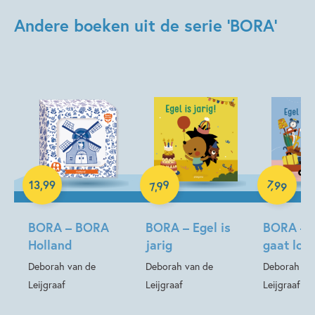
Andere boeken uit de serie 'BORA'
Hardcover
Hardcover
Hardcover
99
7
,
99
13
,
99
,
7
BORA – BORA
BORA – Egel is
BORA – 
Holland
jarig
gaat log
Deborah van de
Deborah van de
Deborah va
Leijgraaf
Leijgraaf
Leijgraaf