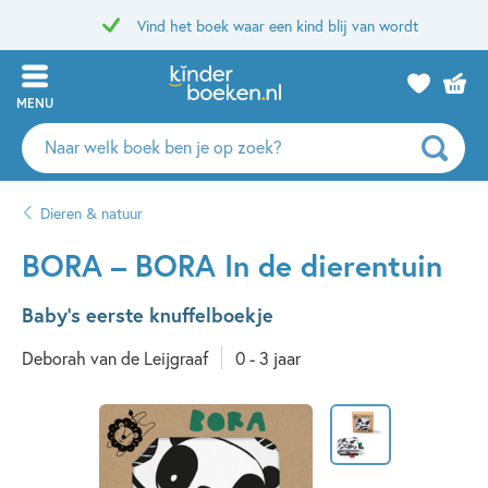
Vind het boek waar een kind blij van wordt
MENU
Zoeken
naar
boeken,
Dieren & natuur
auteurs
en
BORA – BORA In de dierentuin
uitgevers
Baby's eerste knuffelboekje
Deborah van de Leijgraaf
0 - 3 jaar