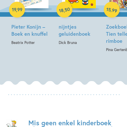
Hardcover
Hardcover
Hardcover
50
15
,
19
,
99
,
99
18
Pieter Konijn –
nijntjes
Zoekboe
Boek en knuffel
geluidenboek
Tien tell
rimboe
Beatrix Potter
Dick Bruna
Pina Gerten
Mis geen enkel kinderboek