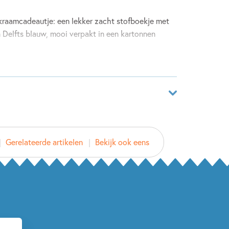
kraamcadeautje: een lekker zacht stofboekje met
 Delfts blauw, mooi verpakt in een kartonnen
landser kan bijna niet! In dit BORA-stofboekje
 met typisch Nederlandse dingen, getekend in
het muisje dat op elke pagina verstopt zit?
r
1687094
Gerelateerde artikelen
Bekijk ook eens
ver
 van de Leijgraaf