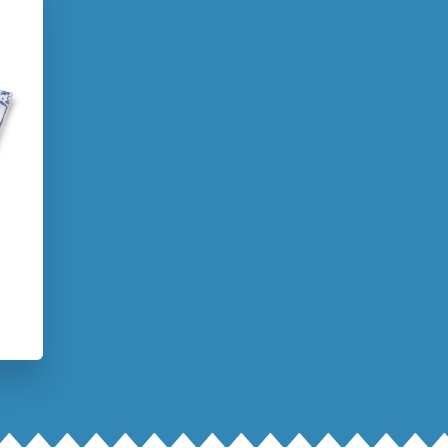
ma
2026
Ontwikkeling kind
Peuterboeken
n de Leijgraaf