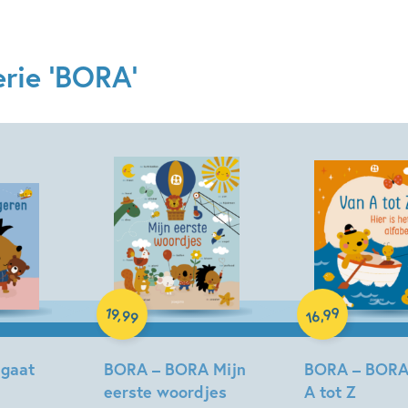
erie 'BORA'
Hardcover
Hardcover
99
19
,
,
99
16
 gaat
BORA – BORA Mijn
BORA – BORA
eerste woordjes
A tot Z