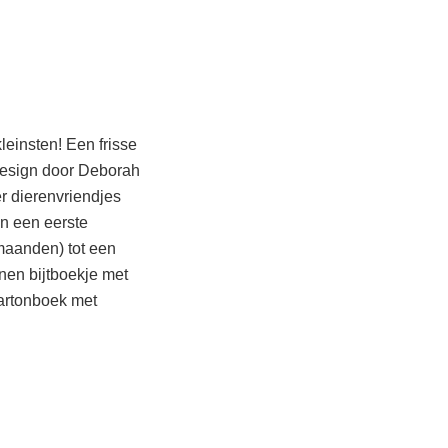
einsten! Een frisse
esign door Deborah
er dierenvriendjes
an een eerste
 maanden) tot een
nen bijtboekje met
kartonboek met