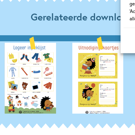
ge
‘A
Gerelateerde download
al