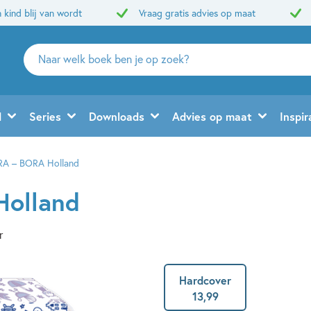
 kind blij van wordt
Vraag gratis advies op maat
Zoeken
naar
boeken,
auteurs
d
Series
Downloads
Advies op maat
Inspir
en
uitgevers
A – BORA Holland
Holland
r
Hardcover
13
,
99