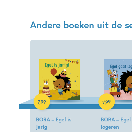
Andere boeken uit de s
Hardcover
Hardcover
99
7
,
99
,
7
BORA – Egel is
BORA – Egel
jarig
logeren