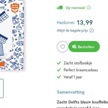
Op voorraad
13
,
99
Hardcover:
Altijd de laagste prijs
Bestellen
Zacht stofboekje
Perfect kraamcadeau
Vanaf 1 jaar
Samenvatting
Zacht Delfts blauw knuffelb
voor baby's vanaf 1 jaar.