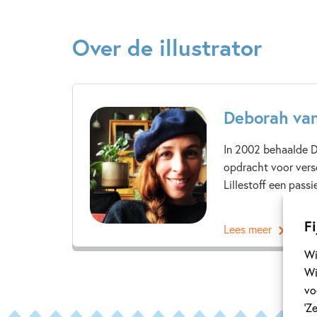
Over de illustrator
Deborah van
In 2002 behaalde D
opdracht voor versc
Lillestoff een pass
Fi
Lees meer
Wi
Wi
vo
‘Z