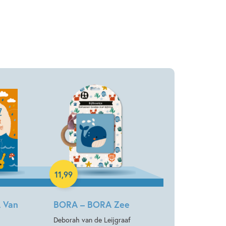
Hardcover
11
,
99
 Van
BORA – BORA Zee
Deborah van de Leijgraaf