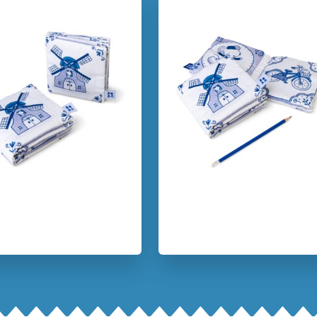
Uitgever:
Ploegs
Verschijningsdatum:
14-01-
Kenmerken van dit boek
1.5 – 3 jaar
Babyboeken
Spelen & leren
Deborah va