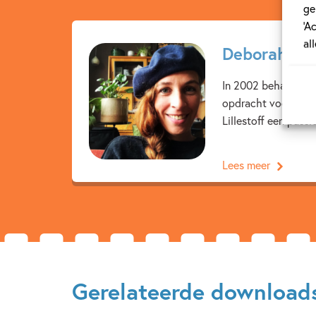
ge
‘A
al
Deborah van
In 2002 behaalde D
opdracht voor versc
Lillestoff een pass
Lees meer
Gerelateerde download