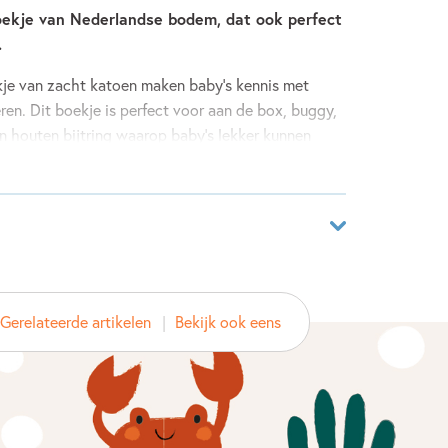
tboekje van Nederlandse bodem, dat ook perfect
.
oekje van zacht katoen maken baby's kennis met
eren. Dit boekje is perfect voor aan de box, buggy,
en houten bijtring waarop baby's lekker kunnen
ar
1681726
Gerelateerde artikelen
Bekijk ook eens
ver
 van de Leijgraaf