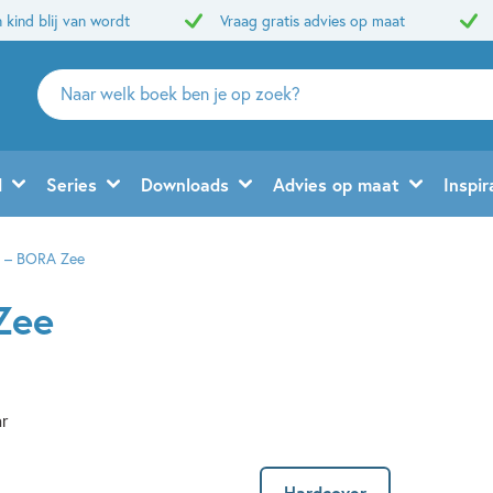
 kind blij van wordt
Vraag gratis advies op maat
Zoeken
naar
boeken,
auteurs
d
Series
Downloads
Advies op maat
Inspir
en
uitgevers
 – BORA Zee
Zee
ar
Hardcover