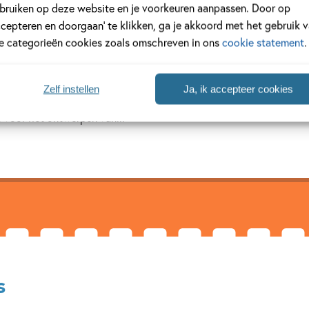
bruiken op deze website en je voorkeuren aanpassen. Door op
ccepteren en doorgaan’ te klikken, ga je akkoord met het gebruik 
le categorieën cookies zoals omschreven in ons
cookie statement
.
 de Leijgraaf
eborah van de Leijgraaf cum laude haar diploma aan de Willem de 
Zelf instellen
Ja, ik accepteer cookies
hillende binnen- en buitenlandse tijdschriften en uitgeverijen. Da
ie voor het ontwerpen van...
s