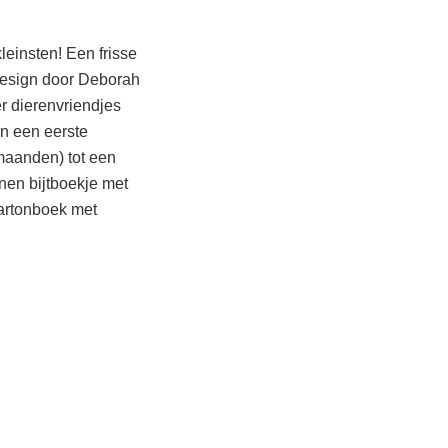
einsten! Een frisse
esign door Deborah
er dierenvriendjes
an een eerste
 maanden) tot een
nen bijtboekje met
kartonboek met