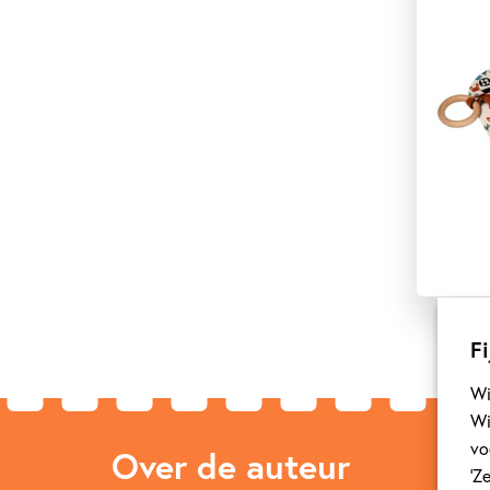
Fi
Wi
Wi
vo
Over de auteur
‘Z