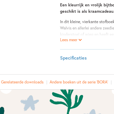
Een kleurrijk en vrolijk bij
geschikt is als kraamcadeau
In dit kleine, vierkante stofb
Walvis en allerlei andere zeedi
kinderstoel of wieg en heeft e
Lees meer
bijten.
Specificaties
Leeftijdsindicatie:
0 - 2 ja
ISBN:
978902
Gerelateerde downloads
Andere boeken uit de serie 'BORA'
NUR:
271
Type:
Hardco
Auteur(s):
Deborah
Prijs:
11
,
99