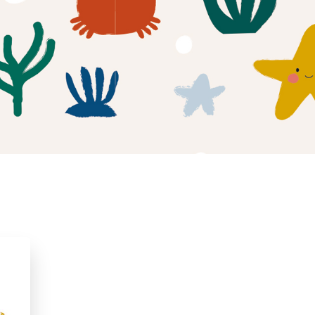
ma
2021
Babyboeken
Dieren & natuur
Peuterboeken
Spelen & leren