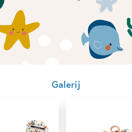
Aantal pagina's:
8
Uitgever:
Ploegs
Verschijningsdatum:
20-10-
Kenmerken van dit boek
0 – 1.5 jaar
1.5 – 3 jaar
Knisper- & knuffelboeken
Deborah van de Leijgraaf
Galerij