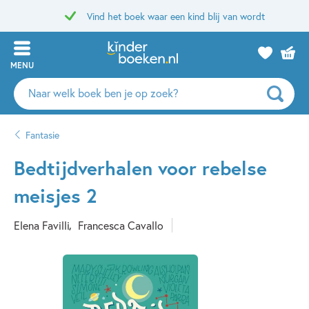
Vind het boek waar een kind blij van wordt
MENU
Zoeken
naar
boeken,
Fantasie
auteurs
en
Bedtijdverhalen voor rebelse
uitgevers
meisjes 2
Elena Favilli
Francesca Cavallo