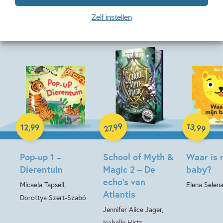
Bekijk ook eens
Zelf instellen
Hardcover
Hardcover
13
99
,
12
,
99
,
99
27
Hardcover
Pop-up 1 –
School of Myth &
Waar is 
Dierentuin
Magic 2 – De
baby?
echo’s van
Micaela Tapsell,
Elena Selen
Atlantis
Dorottya Szert-Szabó
Jennifer Alice Jager,
Isabelle Hirtz