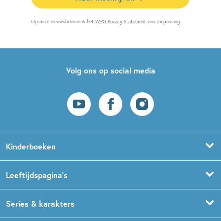
Op onze nieuwsbrieven is het
WPG Privacy Statement
van toepassing.
Volg ons op social media
Kinderboeken
Voorleesboeken
Leeftijdspagina’s
Prentenboeken
Boekentips 0 - 1,5 jaar
Series & karakters
Peuterboeken
Boekentips 1,5 - 3 jaar