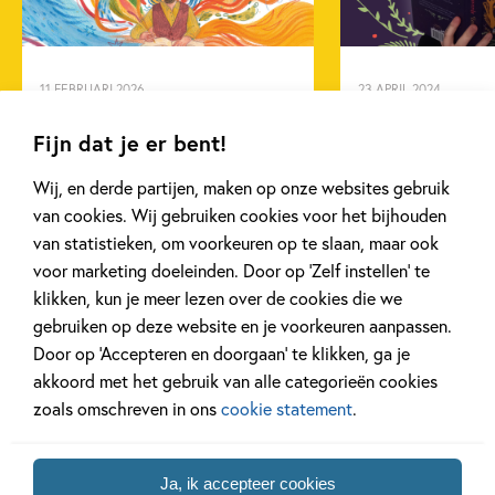
Elena Favilli
Francesca Cavallo
11 FEBRUARI 2026
23 APRIL 2024
Stap in de wereld van
Ons kinderpane
Fijn dat je er bent!
sprookjes
‘Eenbeen’
Wij, en derde partijen, maken op onze websites gebruik
van cookies. Wij gebruiken cookies voor het bijhouden
van statistieken, om voorkeuren op te slaan, maar ook
Lees meer
Lees meer
voor marketing doeleinden. Door op ‘Zelf instellen’ te
klikken, kun je meer lezen over de cookies die we
gebruiken op deze website en je voorkeuren aanpassen.
Bekijk alle artikelen
Door op ‘Accepteren en doorgaan’ te klikken, ga je
akkoord met het gebruik van alle categorieën cookies
zoals omschreven in ons
cookie statement
.
Ja, ik accepteer cookies