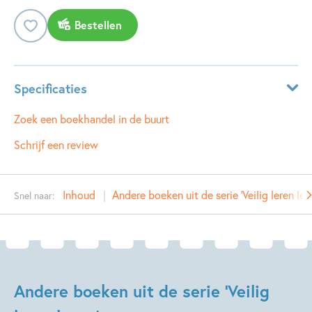
Bestellen
Specificaties
ISBN:
9789048721306
Zoek een boekhandel in de buurt
NUR:
287
Schrijf een review
Type:
Hardcover
Auteur(s):
Mariken Jongman
Inhoud
Andere boeken uit de serie 'Veilig leren lez
Snel naar:
Illustrator:
Jort van der Jagt
Prijs:
13
,
99
Uitgever:
Zwijsen Uitgeverij
Verschijningsdatum:
19-05-2016
Andere boeken uit de serie 'Veilig
Kenmerken van dit boek