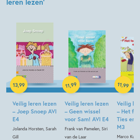
leren lezen'
Beginnende lezer & AVI boeken
Woorden & taal
Mariken Jongman
Jort van der Jagt
Hardcover
Hardcover
99
11
,
13
,
99
,
99
11
Hardcover
Veilig leren lezen
Veilig leren lezen
Veilig le
– Joep Snoep AVI
– Geen wissel
– Het fe
E4
voor Sam! AVI E4
Ties en 
M3
Jolanda Horsten, Sarah
Frank van Pamelen, Siri
Marco Kunst
Gill
van de Laar