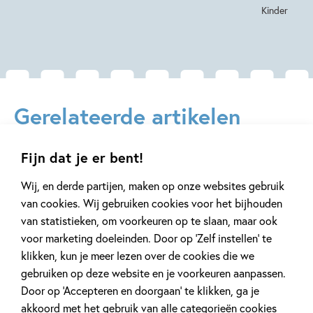
Kinder
Gerelateerde artikelen
Fijn dat je er bent!
Achtergrond
Achtergrond
Wij, en derde partijen, maken op onze websites gebruik
van cookies. Wij gebruiken cookies voor het bijhouden
van statistieken, om voorkeuren op te slaan, maar ook
voor marketing doeleinden. Door op ‘Zelf instellen’ te
3 JUNI 2022
22 SEPTEMBER 2020
klikken, kun je meer lezen over de cookies die we
Leren lezen voor kleuters
Wat is AVI en 
gebruiken op deze website en je voorkeuren aanpassen.
AVI-niveau be
Door op ‘Accepteren en doorgaan’ te klikken, ga je
akkoord met het gebruik van alle categorieën cookies