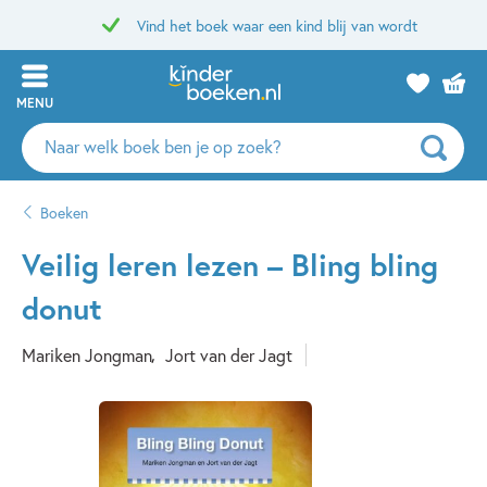
Vind het boek waar een kind blij van wordt
MENU
Zoeken
naar
boeken,
Boeken
auteurs
en
Veilig leren lezen – Bling bling
uitgevers
donut
Mariken Jongman
Jort van der Jagt