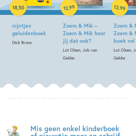
Hardcover
99
12
,
,
18
,
50
99
12
Hardcover
Hardcover
nijntjes
Zoem & Mik –
Zoem & 
geluidenboek
Zoem & Mik hoor
Zoem & 
jij dat ook?
boek vol
Dick Bruna
Lot Olsen, Job van
Lot Olsen, 
Gelder
Gelder
Mis geen enkel kinderboek
of nieuwtje meer en schrijf