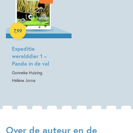
Familie & gezin
Gonneke Huizing
7
,
99
E-book
Expeditie
werelddier 1 –
Panda in de val
Gonneke Huizing,
Hélène Jorna
Over de auteur en de