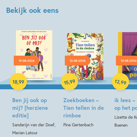
Bekijk ook eens
19-08-2026
12-08-2026
10-08-2026
Hardcover
Hardcover
99
12
,
,
18
,
99
99
15
Hardcover
Ben jij ook op
Zoekboeken –
ik lees –
mij? [herziene
Tien tellen in de
op het p
editie]
rimboe
Lizette de Ko
Sanderijn van der Doef,
Pina Gertenbach
Buenen
Marian Latour