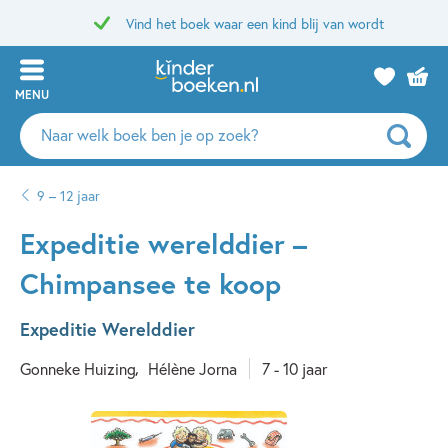
Vind het boek waar een kind blij van wordt
MENU
Zoeken
naar
boeken,
9 – 12 jaar
auteurs
en
Expeditie werelddier –
uitgevers
Chimpansee te koop
Expeditie Werelddier
Gonneke Huizing
Hélène Jorna
7 - 10 jaar