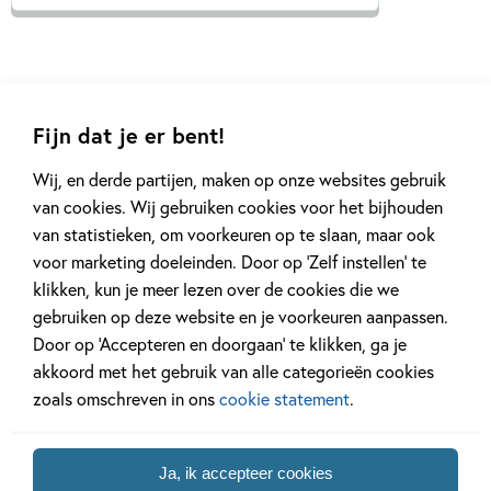
Fijn dat je er bent!
Gerelateerde artikelen
Wij, en derde partijen, maken op onze websites gebruik
van cookies. Wij gebruiken cookies voor het bijhouden
van statistieken, om voorkeuren op te slaan, maar ook
Achtergrond
Kinderpanel
voor marketing doeleinden. Door op ‘Zelf instellen’ te
klikken, kun je meer lezen over de cookies die we
gebruiken op deze website en je voorkeuren aanpassen.
Door op ‘Accepteren en doorgaan’ te klikken, ga je
akkoord met het gebruik van alle categorieën cookies
20 APRIL 2026
27 FEBRUARI 2026
zoals omschreven in ons
cookie statement
.
Oplossing ‘De schaduwroof’
Ons Kinderpane
puzzel!
regent ganzen’
Ja, ik accepteer cookies