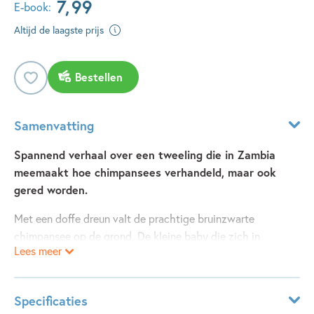
7
,
99
E-book:
Altijd de laagste prijs
Bestellen
Samenvatting
Spannend verhaal over een tweeling die in Zambia
meemaakt hoe chimpansees verhandeld, maar ook
gered worden.
Met een doffe dreun valt de prachtige bruinzwarte
chimpansee op de grond. De kleine baby die zich in
Lees meer
doodsangst aan haar heeft vastgeklampt, voelt de enorme
klap door zijn lijfje denderen... De vader van Olaf en Lola
reist dit keer naar Zambia om daar een documentaire te
Specificaties
maken over een van de grootste Chimpanseereservaten ter