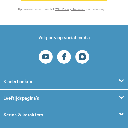
Op onze nieuwsbrieven is het
WPG Privacy Statement
van toepassing.
Volg ons op social media
Kinderboeken
Voorleesboeken
Leeftijdspagina’s
Prentenboeken
Boekentips 0 - 1,5 jaar
Series & karakters
Peuterboeken
Boekentips 1,5 - 3 jaar
De Gorgels