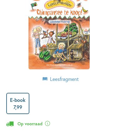
Leesfragment
E-book
7
,
99
Op voorraad