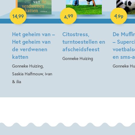
E-book
E-book
99
4
,
99
14
,
99
,
4
Hardcover
Het geheim van –
Citostress,
De Muffi
Het geheim van
turntoestellen en
– Superci
de verdwenen
afscheidsfeest
voetbal
katten
en sms-a
Gonneke Huizing
Gonneke Huizing,
Gonneke Hu
Saskia Halfmouw, ivan
& ilia