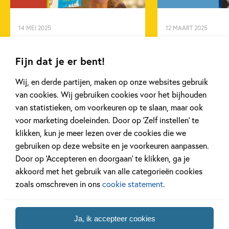
Neal Shusterman
14 MEI 2025
12 MAART 2025
Interview met Erna Sassen
Ben jij al klaa
over ‘Neem een kip’
Week van het 
Fijn dat je er bent!
Wij, en derde partijen, maken op onze websites gebruik
van cookies. Wij gebruiken cookies voor het bijhouden
Lees meer
Lees meer
van statistieken, om voorkeuren op te slaan, maar ook
voor marketing doeleinden. Door op ‘Zelf instellen’ te
klikken, kun je meer lezen over de cookies die we
gebruiken op deze website en je voorkeuren aanpassen.
Bekijk alle artikelen
Door op ‘Accepteren en doorgaan’ te klikken, ga je
akkoord met het gebruik van alle categorieën cookies
zoals omschreven in ons
cookie statement
.
Bekijk ook eens
Ja, ik accepteer cookies