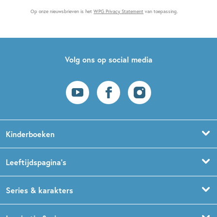
Op onze nieuwsbrieven is het
WPG Privacy Statement
van toepassing.
Volg ons op social media
Kinderboeken
Voorleesboeken
Leeftijdspagina’s
Prentenboeken
Boekentips 0 - 1,5 jaar
Series & karakters
Peuterboeken
Boekentips 1,5 - 3 jaar
De Gorgels