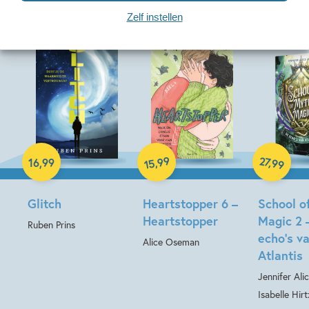
Zelf instellen
Paperback
Paperback
99
27
,
,
16
,
99
99
15
Hardcover
Glitch
Heartstopper 6 –
School o
Heartstopper
Magic 2 
Ruben Prins
echo’s v
Alice Oseman
Atlantis
Jennifer Ali
Isabelle Hirt