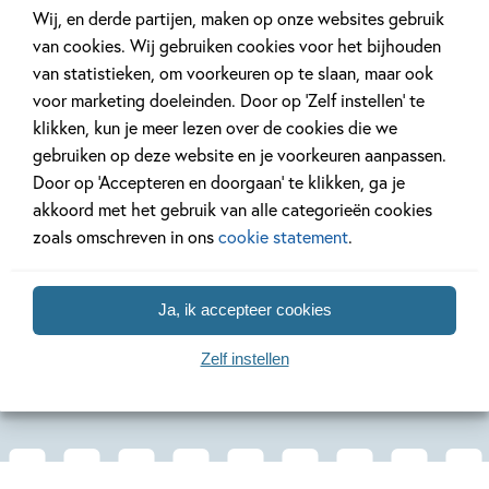
verslinden.' -
Scripps Howard News Service
Wij, en derde partijen, maken op onze websites gebruik
van cookies. Wij gebruiken cookies voor het bijhouden
'Maak plaats, Nancy Drew.
Theodore Boone: Kid Lawyer
van statistieken, om voorkeuren op te slaan, maar ook
Deel 7
Deel 6
introduceert een nieuwe amateur misdaadbestrijder in de
voor marketing doeleinden. Door op ‘Zelf instellen’ te
boekwinkel.' - Bloomberg.com
klikken, kun je meer lezen over de cookies die we
gebruiken op deze website en je voorkeuren aanpassen.
Paperback
Paperback
Paperback
'Let op,
Harriet the Spy
,
The Boxcar Children
,
Nancy Drew
,
Door op ‘Accepteren en doorgaan’ te klikken, ga je
99
17
,
17
,
99
99
,
17
The Hardy Boys
en zelfs jullie van '
Ghostwriter
' -- er is een
akkoord met het gebruik van alle categorieën cookies
nieuwe misdaadbestrijder om aan jullie lijstje toe te
zoals omschreven in ons
cookie statement
.
voegen.' -
Washington Post Express
Kid Lawyer 7 –
Kid Lawyer 6 –
Kid Lawy
De
De fraude
De
Ja, ik accepteer cookies
'Uitermate boeiend... Ik raad dit boek aan aan iedereen die
medeplichtige
voortvlu
John Grisham
van een goed mysterie houdt. Het is onmogelijk niet
John Grisham
John Grish
Zelf instellen
gegrepen te worden door Theodore Boone.' -
Scholastic
News
'
Theodore Boone: Kid Lawyer
leest als een trein. De
verrassende ontknoping zal de jonge lezers nog lang