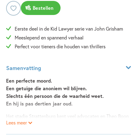
Bestellen
Eerste deel in de Kid Lawyer serie van John Grisham
Meeslepend en spannend verhaal
Perfect voor tieners die houden van thrillers
Samenvatting
Een perfecte moord.
Een getuige die anoniem wil blijven.
Slechts één persoon die de waarheid weet.
En hij is pas dertien jaar oud.
Het stadje Strattenburg kent veel advocaten en Theo Boon
Lees meer
ziet zichzelf als een van hen, hoewel hij pas dertien jaar
oud is. Hij kent iedere rechter, politieman en griffier, en is