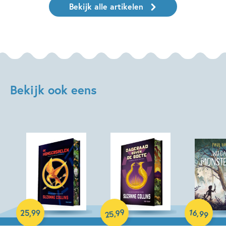
Bekijk alle artikelen
Bekijk ook eens
Hardcover
Hardcover
Hardcover
99
16
,
,
25
,
99
99
25