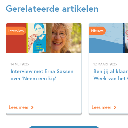
bijblijven.' -
BookPage
Gerelateerde artikelen
Interview
Nieuws
14 MEI 2025
12 MAART 2025
Interview met Erna Sassen
Ben jij al klaa
over ‘Neem een kip’
Week van het 
Lees meer
Lees meer