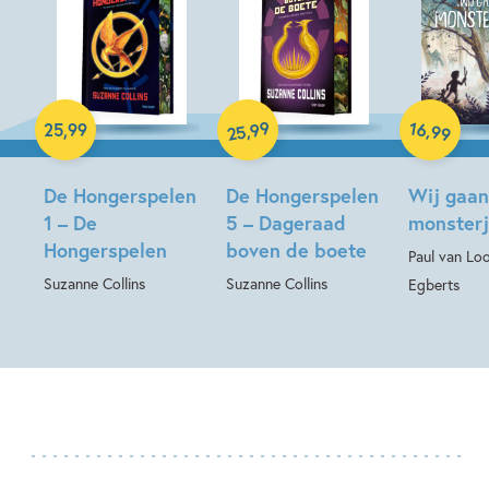
Hardcover
Hardcover
Hardcover
99
16
,
,
25
,
99
99
25
De Hongerspelen
De Hongerspelen
Wij gaan
1 – De
5 – Dageraad
monsterj
Hongerspelen
boven de boete
Paul van Loo
Suzanne Collins
Suzanne Collins
Egberts