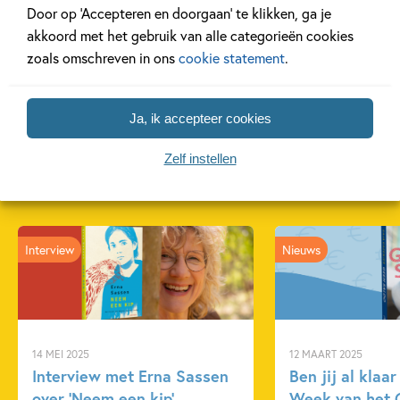
Door op ‘Accepteren en doorgaan’ te klikken, ga je
medeplichtige
voortvluchtige
John Grish
akkoord met het gebruik van alle categorieën cookies
John Grisham
John Grisham
zoals omschreven in ons
cookie statement
.
Ja, ik accepteer cookies
Zelf instellen
Gerelateerde artikelen
Interview
Nieuws
14 MEI 2025
12 MAART 2025
Interview met Erna Sassen
Ben jij al klaa
over ‘Neem een kip’
Week van het 