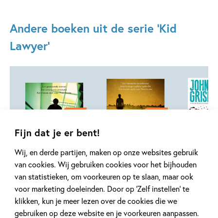
Andere boeken uit de serie 'Kid
Lawyer'
Deel 7
Deel 5
Fijn dat je er bent!
Wij, en derde partijen, maken op onze websites gebruik
Paperback
Paperback
Paperback
van cookies. Wij gebruiken cookies voor het bijhouden
99
17
,
17
,
99
99
,
17
van statistieken, om voorkeuren op te slaan, maar ook
voor marketing doeleinden. Door op ‘Zelf instellen’ te
klikken, kun je meer lezen over de cookies die we
Kid Lawyer 7 –
Kid Lawyer 5 –
Kid Lawy
gebruiken op deze website en je voorkeuren aanpassen.
De
De
Het prot