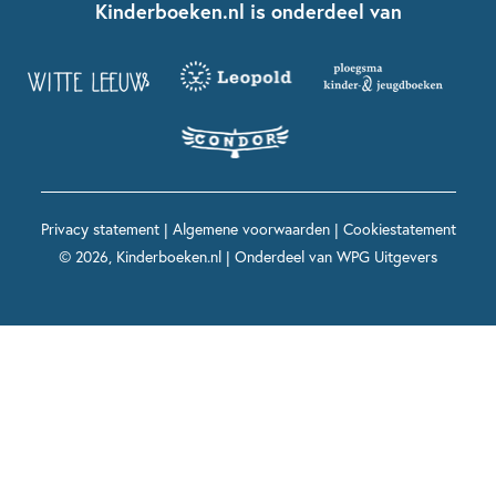
Contact
Kinderboeken.nl is onderdeel van
Kinderboeken diversiteit
Boekentips 9 - 12 jaar
Kikker
Griffels en Penselen
Advies op maat
Grappige kinderboeken
Boekentips 12+ jaar
Spekkie en Sproet
Woutertje Pieterse Prijs
Nieuwsbrief
Spannende kinderboeken
Boekentips 15+ jaar
Mees Kees
Kinderboeken top 10
Alle boeken per onderwerp
Voor volwassenen
De regels van Floor
Prentenboeken top 10
Privacy statement
|
Algemene voorwaarden
|
Cookiestatement
Maxi & Helium
© 2026, Kinderboeken.nl | Onderdeel van
WPG Uitgevers
Voor het onderwijs
Alle kinderboekenpersonages