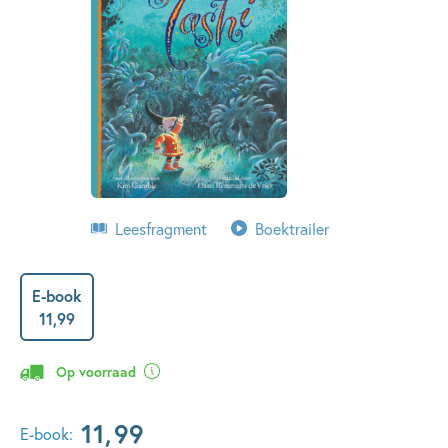
Leesfragment
Boektrailer
E-book
11
,
99
Op voorraad
11
,
99
E-book: