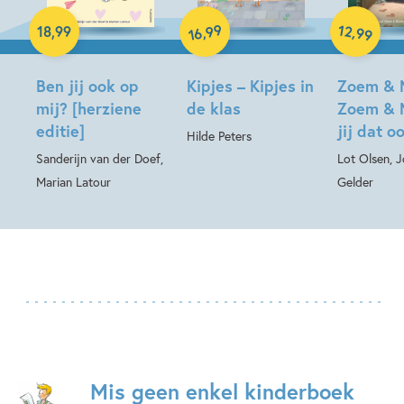
Hardcover
99
12
,
,
18
,
99
99
16
Hardcover
Hardcover
Ben jij ook op
Kipjes – Kipjes in
Zoem & 
mij? [herziene
de klas
Zoem & 
editie]
jij dat o
Hilde Peters
Sanderijn van der Doef,
Lot Olsen, 
Marian Latour
Gelder
Mis geen enkel kinderboek