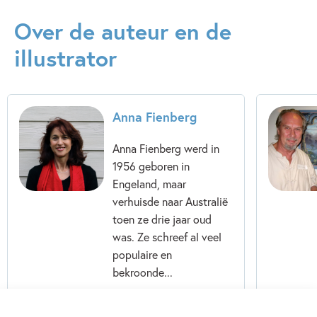
Kenmerken van e-book
Over de auteur en de
5 – 7 jaar
7 – 9 jaar
Actie & avontuur
illustrator
Familie & gezin
Fantasie
Fantasie & magie
Humor
Sprookjes, mythen & legendes
Anna Fienberg
Vriendschap
Anna Fienberg
Kim Gamble
Anna Fienberg werd in
1956 geboren in
Engeland, maar
verhuisde naar Australië
toen ze drie jaar oud
was. Ze schreef al veel
populaire en
bekroonde...
Lees meer