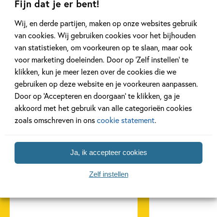
Fijn dat je er bent!
Wij, en derde partijen, maken op onze websites gebruik
van cookies. Wij gebruiken cookies voor het bijhouden
van statistieken, om voorkeuren op te slaan, maar ook
voor marketing doeleinden. Door op ‘Zelf instellen’ te
Gerelateerde artikelen
klikken, kun je meer lezen over de cookies die we
gebruiken op deze website en je voorkeuren aanpassen.
Door op ‘Accepteren en doorgaan’ te klikken, ga je
akkoord met het gebruik van alle categorieën cookies
Kinderpanel
Kinderpanel
zoals omschreven in ons
cookie statement
.
Ja, ik accepteer cookies
11 JANUARI 2026
22 DECEMBER 2025
Zelf instellen
Ons Kinderpanel leest:
Ons Kinderpane
‘Marvel Superhelden’
‘Vraag het Sam