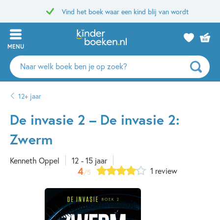
Vind het boek waar een kind blij van wordt
MENU
Zoeken
naar
boeken,
12+ jaar
auteurs
en
De invasie 2 – De invasie 2:
uitgevers
Zwerm
Kenneth Oppel
12 - 15 jaar
4
1 review
/5