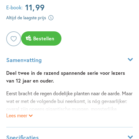
11
,
99
E-book:
Altijd de laagste prijs
Bestellen
Samenvatting
Deel twee in de razend spannende serie voor lezers
van 12 jaar en ouder.
Eerst bracht de regen dodelijke planten naar de aarde. Maar
wat er met de volgende bui neerkomt, is nóg gevaarlijker:
overal zijn opeens gigantische muggen, monsterlijke
Lees meer
aardwormen en talloze andere bizarre insecten.
Seth, Petra en Anaya zitten ondertussen opgesloten in een
geheim onderzoekscentrum. Voor het eerst ontmoeten ze
Specificaties