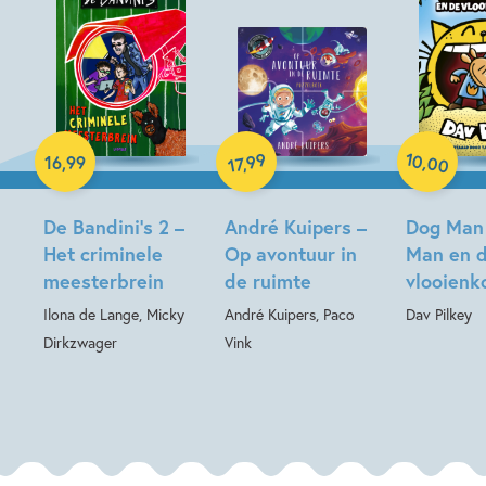
Paperback
Hardcover
Hardcover
10
99
,
16
,
99
,
00
17
De Bandini’s 2 –
André Kuipers –
Dog Man
Het criminele
Op avontuur in
Man en 
meesterbrein
de ruimte
vlooienk
Ilona de Lange, Micky
André Kuipers, Paco
Dav Pilkey
Dirkzwager
Vink