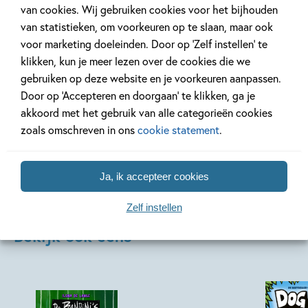
van cookies. Wij gebruiken cookies voor het bijhouden
blauwevinvistemster’
Week van het 
van statistieken, om voorkeuren op te slaan, maar ook
voor marketing doeleinden. Door op ‘Zelf instellen’ te
klikken, kun je meer lezen over de cookies die we
Lees meer
Lees meer
gebruiken op deze website en je voorkeuren aanpassen.
Door op ‘Accepteren en doorgaan’ te klikken, ga je
akkoord met het gebruik van alle categorieën cookies
Bekijk alle artikelen
zoals omschreven in ons
cookie statement
.
Ja, ik accepteer cookies
Zelf instellen
Bekijk ook eens