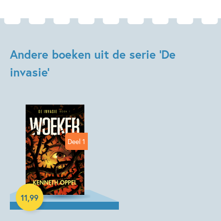
Andere boeken uit de serie 'De
invasie'
Deel 1
E-book
11
,
99