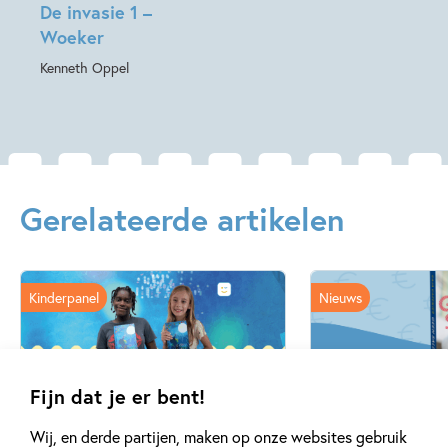
De invasie 1 –
Woeker
Kenneth Oppel
Gerelateerde artikelen
Kinderpanel
Nieuws
Fijn dat je er bent!
14 SEPTEMBER 2025
12 MAART 2025
Wij, en derde partijen, maken op onze websites gebruik
Ons Kinderpanel leest: ‘De
Ben jij al klaa