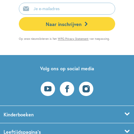
E-
mailadres
Naar inschrijven
Op onze nieuwsbrieven is het
WPG Privacy Statement
van toepassing.
Volg ons op social media
Kinderboeken
Voorleesboeken
Leeftijdspagina’s