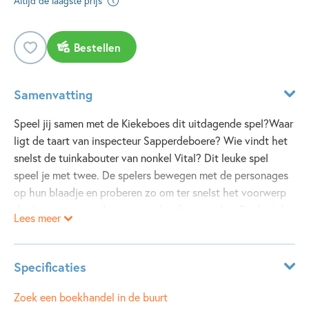
Altijd de laagste prijs
Bestellen
Samenvatting
Speel jij samen met de Kiekeboes dit uitdagende spel?Waar
ligt de taart van inspecteur Sapperdeboere? Wie vindt het
snelst de tuinkabouter van nonkel Vital? Dit leuke spel
speel je met twee. De spelers bewegen met de personages
op hun blaadje en proberen zo om ter snelst het voorwerp
dat hun tegenstander verstopt heeft, te vinden. Dankzij de
Lees meer
40 spelroosters zal dit speelboek kinderen en hun ouders
bekoren!
Specificaties
ISBN:
9789002278129
Zoek een boekhandel in de buurt