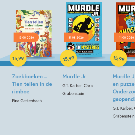
12-08-2026
11-08-2026
11-08-2026
Paperback
Hardcover
99
15
,
,
15
,
99
99
15
Paperback
Zoekboeken –
Murdle Jr
Murdle J
Tien tellen in de
en puzze
G.T. Karber, Chris
rimboe
Onderzo
Grabenstein
geopend
Pina Gertenbach
G.T. Karber, 
Grabenstein