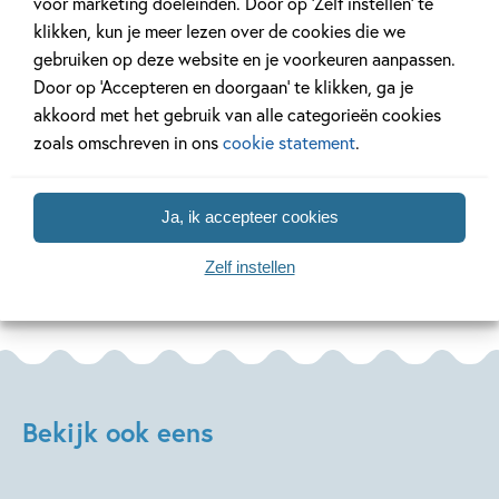
voor marketing doeleinden. Door op ‘Zelf instellen’ te
14 JUNI 2026
16 APRIL 2026
klikken, kun je meer lezen over de cookies die we
Gouden boek voor Dog
De Prentenboe
gebruiken op deze website en je voorkeuren aanpassen.
Man!
van 2027
Door op ‘Accepteren en doorgaan’ te klikken, ga je
akkoord met het gebruik van alle categorieën cookies
zoals omschreven in ons
cookie statement
.
Lees meer
Lees meer
Ja, ik accepteer cookies
Bekijk alle artikelen
Zelf instellen
Bekijk ook eens