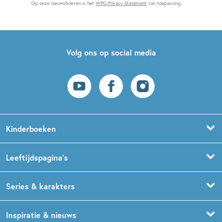
Op onze nieuwsbrieven is het
WPG Privacy Statement
van toepassing.
Volg ons op social media
Kinderboeken
Voorleesboeken
Leeftijdspagina’s
Prentenboeken
Boekentips 0 - 1,5 jaar
Series & karakters
Peuterboeken
Boekentips 1,5 - 3 jaar
De Gorgels
Inspiratie & nieuws
Babyboeken