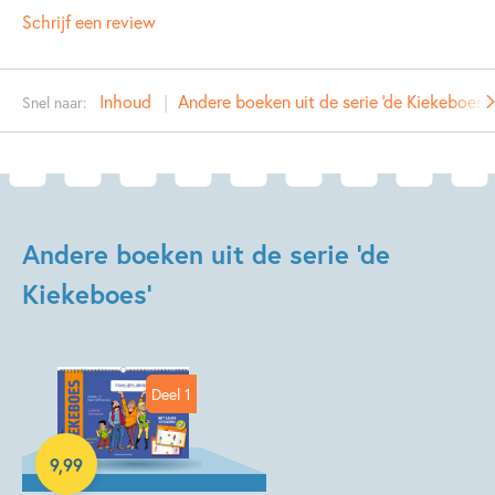
NUR:
270
Schrijf een review
Type:
Paperback
Auteur(s):
Merho
Inhoud
Andere boeken uit de serie 'de Kiekeboes'
Snel naar:
Prijs:
9
,
99
Aantal pagina's:
80
Uitgever:
SU Kids & Digits
Verschijningsdatum:
11-04-2023
Andere boeken uit de serie 'de
Kenmerken van dit boek
Kiekeboes'
Soort boek
Merho
Deel 1
9
,
99