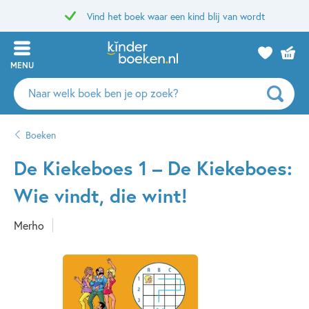
Vind het boek waar een kind blij van wordt
MENU
Zoeken
naar
boeken,
Boeken
auteurs
en
De Kiekeboes 1 – De Kiekeboes:
uitgevers
Wie vindt, die wint!
Merho