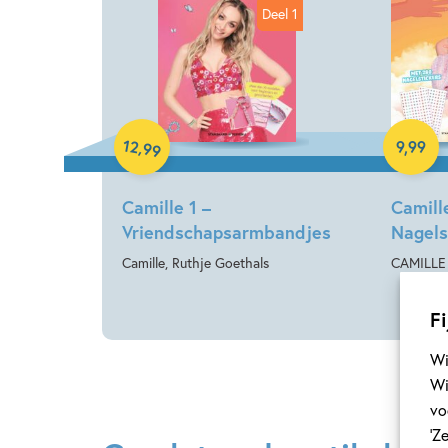
Deel 1
Paperback
Paperb
12
,
9
,
99
99
Camille 1 –
Camille
Vriendschapsarmbandjes
Nagels
Camille, Ruthje Goethals
CAMILLE
Fi
Wi
Wi
vo
‘Z