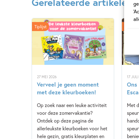
Gerelateerde artikelen
ge
‘A
al
Tiplijst
Kinderp
27 MEI 2026
17 JULI
Verveel je geen moment
Ons 
met deze kleurboeken!
Esca
Op zoek naar een leuke activiteit
Met d
voor deze zomervakantie?
speur
Ontdek op deze pagina de
hando
allerleukste kleurboeken voor het
speur
hele gezin, gratis kleurplaten en
benie