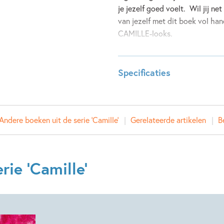
je jezelf goed voelt. Wil jij n
van jezelf met dit boek vol han
CAMILLE-looks.
Lees meer
Specificaties
ISBN:
97890
NUR:
214
Andere boeken uit de serie 'Camille'
Gerelateerde artikelen
B
Type:
Paperb
Auteur(s):
CAMIL
Prijs:
9
,
99
rie 'Camille'
Aantal pagina's:
128
Uitgever:
SU Kids
Verschijningsdatum:
22-06-
Kenmerken van dit boek