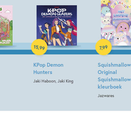
Paperback
Paperback
15
99
,
99
,
7
KPop Demon
Squishmallow
Hunters
Original
Squishmallow
Jaki Haboon, Jaki King
kleurboek
Jazwares