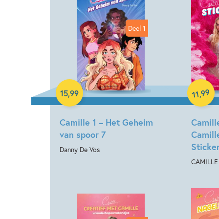
Deel 1
Paperback
Spel
99
15
,
99
,
11
Camille 1 – Het Geheim
Camille
van spoor 7
Camill
Sticke
Danny De Vos
CAMILLE