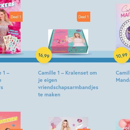
Hobby & knutselen
CAMI
Deel 1
Deel 1
Paper
Spel
99
16
,
,
99
10
 1 –
Camille 1 – Kralenset om
Camill
e
je eigen
Manda
rs
vriendschapsarmbandjes
te maken