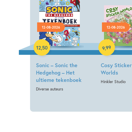
12-08-2026
12-08-2026
Paperback
Paperback
99
12
,
50
,
9
Sonic – Sonic the
Cosy Sticker
Hedgehog – Het
Worlds
ultieme tekenboek
Hinkler Studio
Diverse auteurs