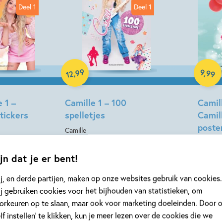
Deel 1
Deel 1
ack
Paperback
Paper
99
9
,
99
,
12
 1 –
Camille 1 – 100
Camill
tickers
spelletjes
Camil
poste
Camille
CAMILL
jn dat je er bent!
j, en derde partijen, maken op onze websites gebruik van cookies.
j gebruiken cookies voor het bijhouden van statistieken, om
orkeuren op te slaan, maar ook voor marketing doeleinden. Door 
elf instellen’ te klikken, kun je meer lezen over de cookies die we