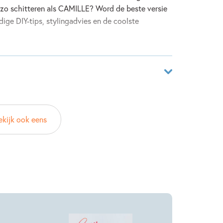
et zo schitteren als CAMILLE? Word de beste versie
dige DIY-tips, stylingadvies en de coolste
02278464
ekijk ook eens
ack
LE
 & Digits
2023