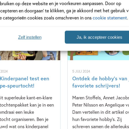
bruiken op deze website en je voorkeuren aanpassen. Door op
ccepteren en doorgaan’ te klikken, ga je akkoord met het gebruik 
le categorieën cookies zoals omschreven in ons
cookie statement
.
anel
Interview
Zelf instellen
Ja, ik accepteer cookies
 2024
5 JULI 2024
Kinderpanel test een
Ontdek de hobby’s van 
pe-speurtocht!
favoriete schrijvers!
it superleuke kant-en-klare
Maren Stoffels, Annet Jacobs
tochtenpakket kan je in een
Peter Nilsson en Angelique v
mdraai een leuke
Dam vertellen in dit artikel o
tocht organiseren. Ben je
hun favoriete hobby's. Zij
uwd wat ons kinderpanel
schreven samen de allerleuks