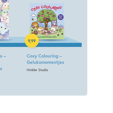
Paperback
9
,
99
s –
Cosy Colouring –
Geluksmomentjes
s
Hinkler Studio