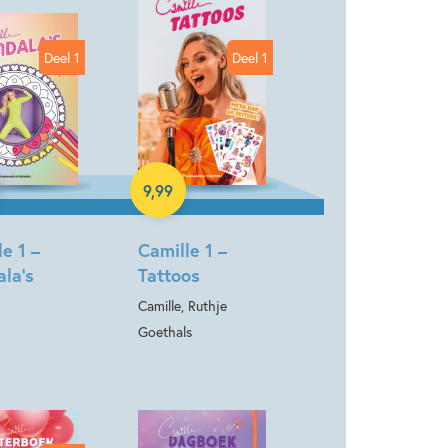
LLE
Deel 1
Deel 1
back
Paperback
9
,
99
e 1 –
Camille 1 –
la’s
Tattoos
Camille, Ruthje
Goethals