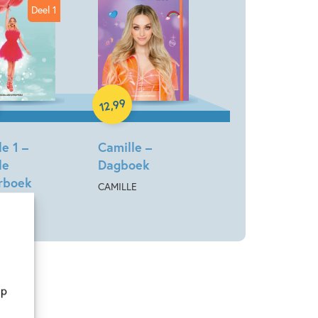
Deel 1
Hardcover
back
99
,
12
e 1 –
Camille –
le
Dagboek
rboek
CAMILLE
E
op