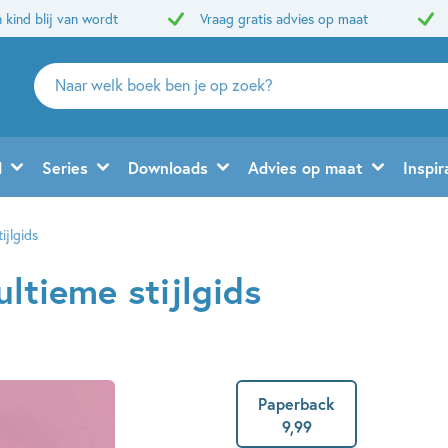
 kind blij van wordt
Vraag gratis advies op maat
Zoeken
naar
boeken,
auteurs
d
Series
Downloads
Advies op maat
Inspir
en
uitgevers
ijlgids
ultieme stijlgids
Paperback
9
,
99