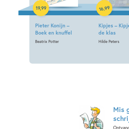
99
,
19
,
99
16
Pieter Konijn –
Kipjes – Kipj
Boek en knuffel
de klas
Beatrix Potter
Hilde Peters
Mis 
schri
Ontvang