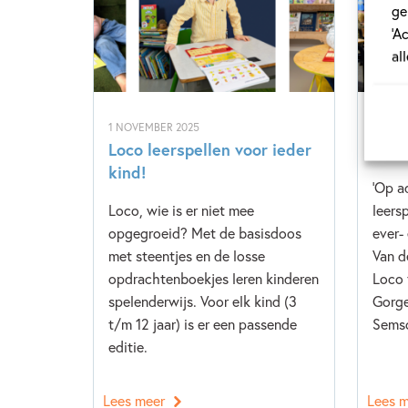
ge
‘A
al
1 NOVEMBER 2025
10 JUL
Loco leerspellen voor ieder
Op a
kind!
'Op ad
Loco, wie is er niet mee
leers
opgegroeid? Met de basisdoos
ever-
met steentjes en de losse
Van d
opdrachtenboekjes leren kinderen
Loco 
spelenderwijs. Voor elk kind (3
Gorge
t/m 12 jaar) is er een passende
Sems
editie.
Lees meer
Lees 