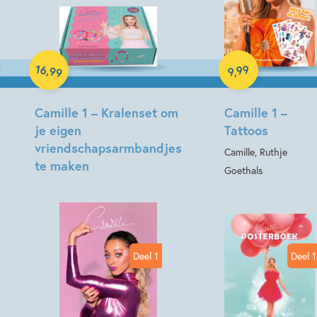
Spel
Paperback
16
99
,
99
,
9
Camille 1 – Kralenset om
Camille 1 –
je eigen
Tattoos
vriendschapsarmbandjes
Camille, Ruthje
te maken
Goethals
Deel 1
Deel 1
Paperback