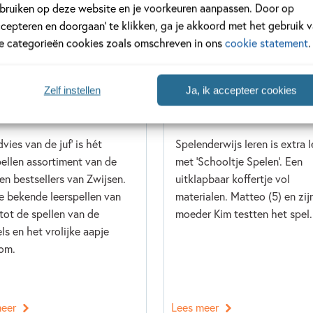
bruiken op deze website en je voorkeuren aanpassen. Door op
ccepteren en doorgaan’ te klikken, ga je akkoord met het gebruik 
le categorieën cookies zoals omschreven in ons
cookie statement
.
Zelf instellen
Ja, ik accepteer cookies
I 2024
7 NOVEMBER 2022
dvies van de juf
Schooltje spelen getest
vies van de juf' is hét
Spelenderwijs leren is extra 
pellen assortiment van de
met 'Schooltje Spelen'. Een
 en bestsellers van Zwijsen.
uitklapbaar koffertje vol
e bekende leerspellen van
materialen. Matteo (5) en zij
tot de spellen van de
moeder Kim testten het spel.
ls en het vrolijke aapje
om.
meer
Lees meer