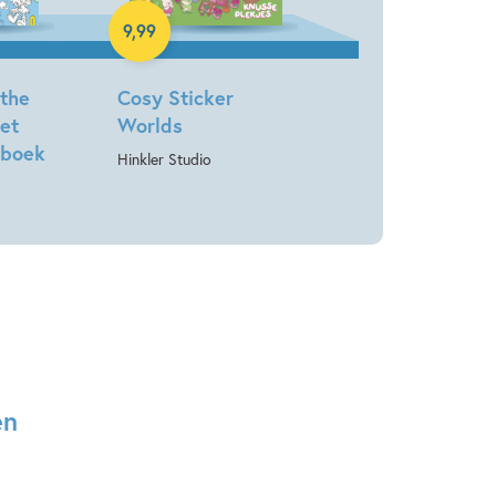
9
,
99
 the
Cosy Sticker
et
Worlds
nboek
Hinkler Studio
en