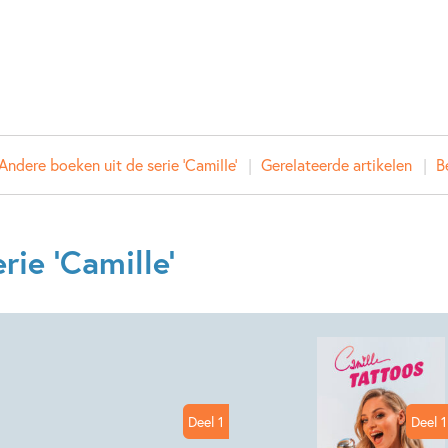
ISBN:
97890
NUR:
228
Type:
Paperb
Auteur(s):
Prijs:
10
,
99
Andere boeken uit de serie 'Camille'
Gerelateerde artikelen
B
Aantal pagina's:
48
Uitgever:
SU Kids
Verschijningsdatum:
23-01-
rie 'Camille'
Kenmerken van dit boek
Non-fictie
Spelen & leren
Deel 1
Deel 1