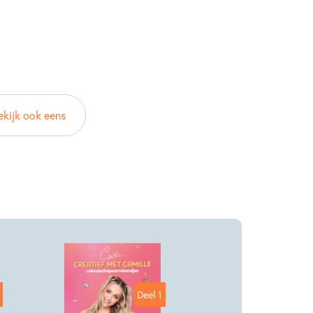
02283499
ack
ekijk ook eens
 & Digits
2025
Deel 1