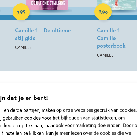
Paperback
99
9
,
99
,
9
Camille 1 – De ultieme
Camille 1 –
stijlgids
Camille
posterboek
CAMILLE
CAMILLE
jn dat je er bent!
j, en derde partijen, maken op onze websites gebruik van cookies.
j gebruiken cookies voor het bijhouden van statistieken, om
orkeuren op te slaan, maar ook voor marketing doeleinden. Door 
Achtergrond
elf instellen’ te klikken, kun je meer lezen over de cookies die we