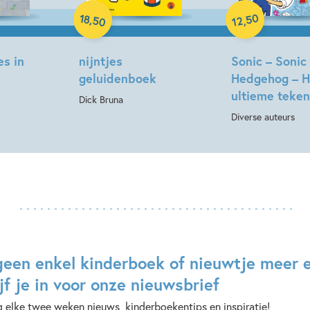
Paperback
18
50
,
,
50
12
es in
nijntjes
Sonic – Sonic
geluidenboek
Hedgehog – H
ultieme teke
Dick Bruna
Diverse auteurs
geen enkel kinderboek of nieuwtje meer 
jf je in voor onze nieuwsbrief
 elke twee weken nieuws, kinderboekentips en inspiratie!