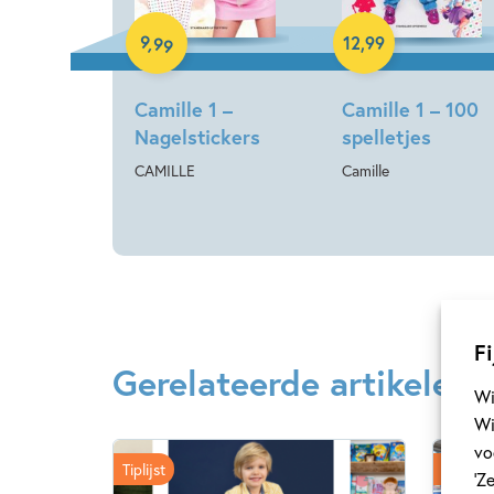
9
,
99
12
,
99
Camille 1 –
Camille 1 – 100
Nagelstickers
spelletjes
CAMILLE
Camille
Fi
Gerelateerde artikelen
Wi
Wi
vo
Tiplijst
Tiplijst
‘Z