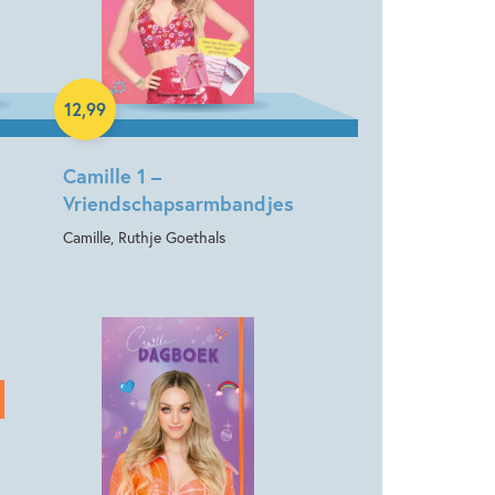
Paperback
12
,
99
Camille 1 –
Vriendschapsarmbandjes
Camille, Ruthje Goethals
Hardcover