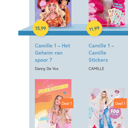
Paperback
Spel
99
15
,
99
,
11
Camille 1 – Het
Camille 1 –
Geheim van
Camille
spoor 7
Stickers
Danny De Vos
CAMILLE
Deel 1
Deel 1
Paperback
Paperback