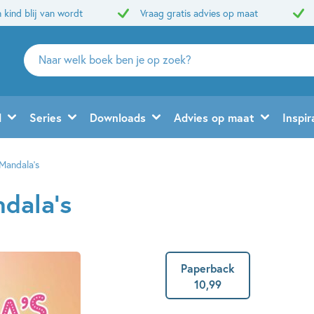
 kind blij van wordt
Vraag gratis advies op maat
Zoeken
naar
boeken,
auteurs
d
Series
Downloads
Advies op maat
Inspir
en
uitgevers
 Mandala’s
ndala’s
Paperback
10
,
99