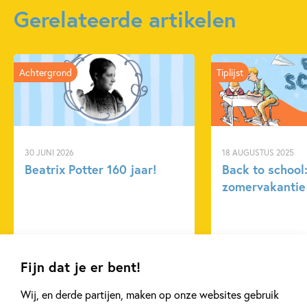
Aantal pagina's:
14
Gerelateerde artikelen
Uitgever:
Usborne Publishers
Verschijningsdatum:
04-08-2026
Achtergrond
Tiplijst
Kenmerken van dit boek
Dagelijks leven
Dieren & natuur
Dinosaurussen
Non-fictie
Op & rond school
Emily Bone
30 JUNI 2026
18 AUGUSTUS 2025
Kaley McKean
Beatrix Potter 160 jaar!
Back to school
zomervakantie 
Lees meer
Lees meer
Fijn dat je er bent!
Wij, en derde partijen, maken op onze websites gebruik
Bekijk alle artikelen