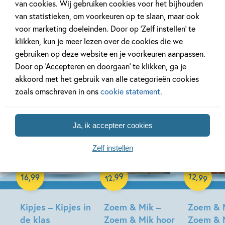
van cookies. Wij gebruiken cookies voor het bijhouden
van statistieken, om voorkeuren op te slaan, maar ook
voor marketing doeleinden. Door op ‘Zelf instellen’ te
klikken, kun je meer lezen over de cookies die we
gebruiken op deze website en je voorkeuren aanpassen.
Bekijk ook eens
Door op ‘Accepteren en doorgaan’ te klikken, ga je
akkoord met het gebruik van alle categorieën cookies
zoals omschreven in ons
cookie statement
.
Ja, ik accepteer cookies
19-08-2026
17-08-2026
17-08-2026
Zelf instellen
Hardcover
99
12
,
,
16
,
99
99
12
Hardcover
Hardcover
Kipjes – Kipjes in
Zoem & Mik –
Zoem & 
de klas
Zoem & Mik hoor
Zoem & 