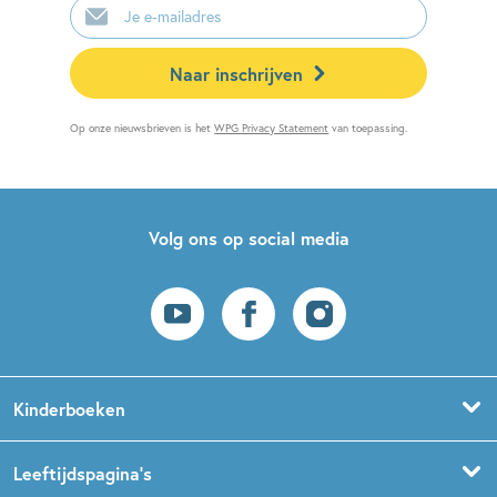
mailadres
Naar inschrijven
Op onze nieuwsbrieven is het
WPG Privacy Statement
van toepassing.
Volg ons op social media
Kinderboeken
Voorleesboeken
Leeftijdspagina’s