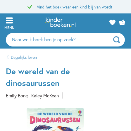
Vind het boek waar een kind blij van wordt
MENU
Zoeken
naar
boeken,
Dagelijks leven
auteurs
en
De wereld van de
uitgevers
dinosaurussen
Emily Bone
Kaley McKean