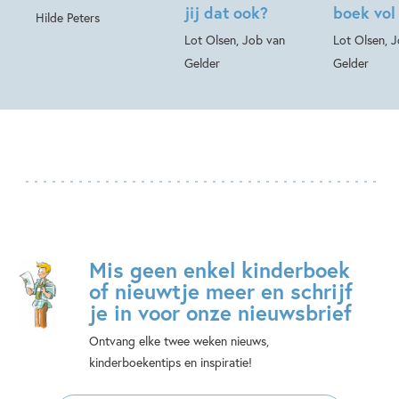
jij dat ook?
boek vol
Hilde Peters
Lot Olsen, Job van
Lot Olsen, 
Gelder
Gelder
Mis geen enkel kinderboek
of nieuwtje meer en schrijf
je in voor onze nieuwsbrief
Ontvang elke twee weken nieuws,
kinderboekentips en inspiratie!
E-