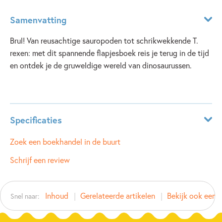
Samenvatting
Brul! Van reusachtige sauropoden tot schrikwekkende T.
rexen: met dit spannende flapjesboek reis je terug in de tijd
en ontdek je de gruweldige wereld van dinosaurussen.
Lees meer
Specificaties
ISBN:
9781806070534
Zoek een boekhandel in de buurt
NUR:
223
Schrijf een review
Type:
Hardcover
Auteur(s):
Emily Bone
Inhoud
Gerelateerde artikelen
Bekijk ook eens
Snel naar:
Illustrator:
Kaley McKean
Prijs:
13
,
50