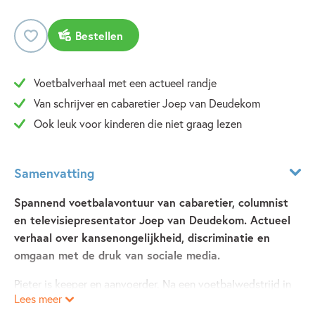
Bestellen
Voetbalverhaal met een actueel randje
Van schrijver en cabaretier Joep van Deudekom
Ook leuk voor kinderen die niet graag lezen
Samenvatting
Spannend voetbalavontuur van cabaretier, columnist
en televisiepresentator Joep van Deudekom. Actueel
verhaal over kansenongelijkheid, discriminatie en
omgaan met de druk van sociale media.
Pieter is keeper en aanvoerder. Na een voetbalwedstrijd in
Lees meer
Parijs ontmoet hij een paar jonge Afrikaanse voetballers. De