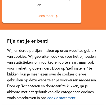
en...
Lees meer
Fijn dat je er bent!
Wij, en derde partijen, maken op onze websites gebruik
Gerelateerde artikelen
van cookies. Wij gebruiken cookies voor het bijhouden
van statistieken, om voorkeuren op te slaan, maar ook
voor marketing doeleinden. Door op ‘Zelf instellen’ te
klikken, kun je meer lezen over de cookies die we
Achtergrond
Kinderpanel
gebruiken op deze website en je voorkeuren aanpassen.
Door op ‘Accepteren en doorgaan’ te klikken, ga je
akkoord met het gebruik van alle categorieën cookies
zoals omschreven in ons
cookie statement
.
20 APRIL 2026
27 FEBRUARI 2026