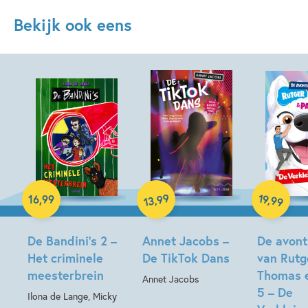
Bekijk ook eens
Hardcover
Hardcover
99
19
,
,
16
,
99
99
13
Hardcover
De Bandini’s 2 –
Annet Jacobs –
De avont
Het criminele
De TikTok Dans
van Rutg
meesterbrein
Thomas 
Annet Jacobs
5 – De
Ilona de Lange, Micky