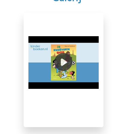
Dagelijks leven
Kinderboeken over voetbal
Sport
Vriendschap
Joep van Deudekom