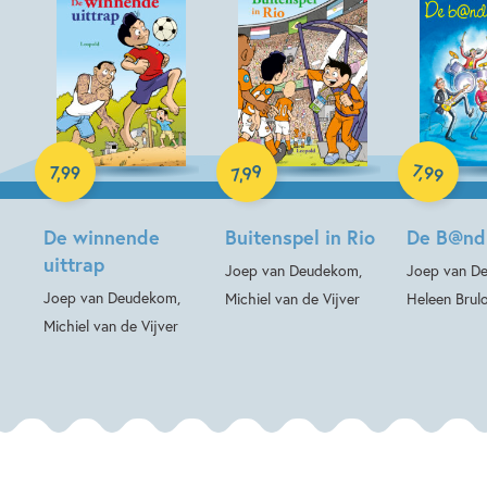
E-book
E-book
E-book
99
7
,
99
7
,
99
,
7
De winnende
Buitenspel in Rio
De B@nd 
uittrap
Joep van Deudekom,
Joep van D
Joep van Deudekom,
Michiel van de Vijver
Heleen Brul
Michiel van de Vijver