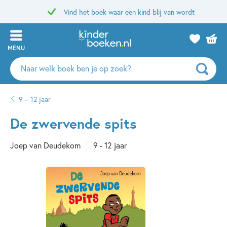
Vind het boek waar een kind blij van wordt
MENU
Zoeken
naar
boeken,
9 – 12 jaar
auteurs
en
De zwervende spits
uitgevers
Joep van Deudekom
9 - 12 jaar