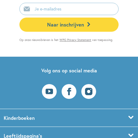
E-
mailadres
Naar inschrijven
Op onze nieuwsbrieven is het
WPG Privacy Statement
van toepassing.
Volg ons op social media
Kinderboeken
Voorleesboeken
Leeftijdspagina’s