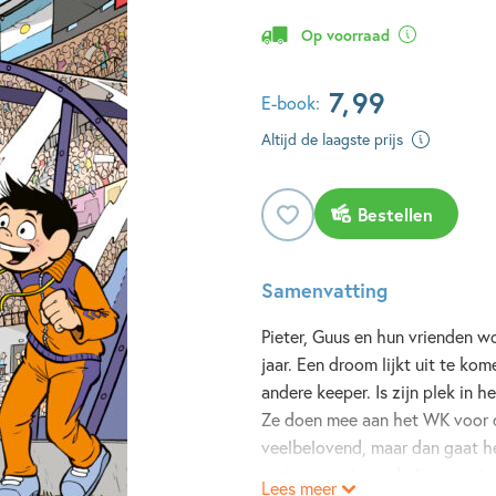
Op voorraad
7
,
99
E-book:
Altijd de laagste prijs
Bestellen
Samenvatting
Pieter, Guus en hun vrienden w
jaar. Een droom lijkt uit te kom
andere keeper. Is zijn plek in 
Ze doen mee aan het WK voor de
veelbelovend, maar dan gaat he
vertrouwen is, onderlinge ruzi
Lees meer