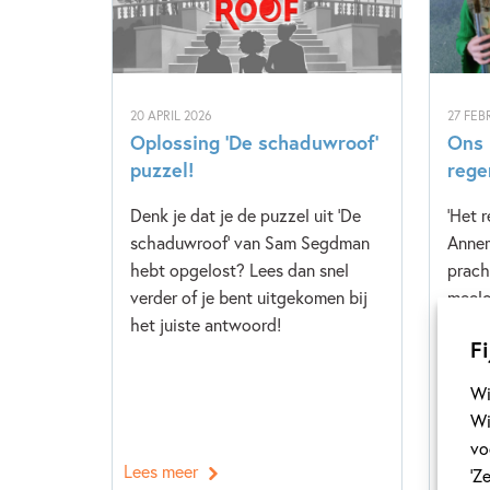
20 APRIL 2026
27 FEB
Oplossing ‘De schaduwroof’
Ons 
puzzel!
rege
Denk je dat je de puzzel uit 'De
'Het 
schaduwroof' van Sam Segdman
Annem
hebt opgelost? Lees dan snel
prach
verder of je bent uitgekomen bij
meelo
het juiste antwoord!
eigen
Fi
Kinde
snel v
Wi
Wi
vo
Lees meer
Lees 
‘Z