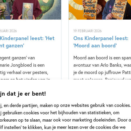
RUARI 2026
19 FEBRUARI 2026
Kinderpanel leest: ‘Het
Ons Kinderpanel leest:
nt ganzen’
‘Moord aan boord’
regent ganzen' van
Moord aan boord is een spa
arie Jongbloed is een
avontuur van Arlo Banks, waa
tig verhaal over pesters,
je de moord op juffrouw Patt
pers en het vinden van je
moet oplossen. Benieuwd wa
 kracht. Benieuwd wat ons
Kinderpanel ervan vond? Lee
jn dat je er bent!
rpanel ervan vond? Lees
snel verder!
erder!
j, en derde partijen, maken op onze websites gebruik van cookies.
j gebruiken cookies voor het bijhouden van statistieken, om
orkeuren op te slaan, maar ook voor marketing doeleinden. Door 
meer
Lees meer
elf instellen’ te klikken, kun je meer lezen over de cookies die we