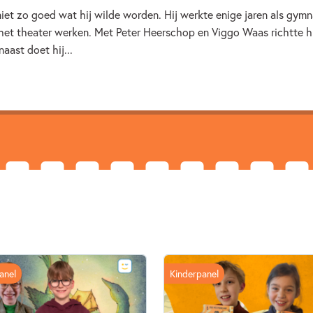
7 – 9 jaar
9 – 12 jaar
niet zo goed wat hij wilde worden. Hij werkte enige jaren als gymna
 het theater werken. Met Peter Heerschop en Viggo Waas richtte h
Jongensboeken
Kinderbo
naast doet hij...
Joep van Deudekom
anel
Kinderpanel