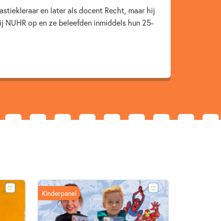
Actie & avontuur
Dagelijks leven
stiekleraar en later als docent Recht, maar hij
ij NUHR op en ze beleefden inmiddels hun 25-
eken over voetbal
Sport
Vriendschap
Kinderpanel