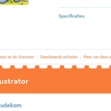
Brazilië lijkt alles verloren. P
leiding, en wel op een heel on
Specificaties
Leeftijdsindicatie:
8 - 10 j
ISBN:
97890
NUR:
283
Type:
E-book
Auteur(s):
Joep v
eur en de illustrator
Gerelateerde artikelen
Meer van deze a
Illustrator:
Michiel
Prijs:
7
,
99
ustrator
Aantal pagina's:
144
Uitgever:
Leopol
Verschijningsdatum:
14-04-
eudekom
Kenmerken van e-book