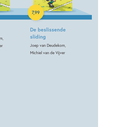
E-book
7
,
99
De beslissende
sliding
m,
Joep van Deudekom,
er
Michiel van de Vijver