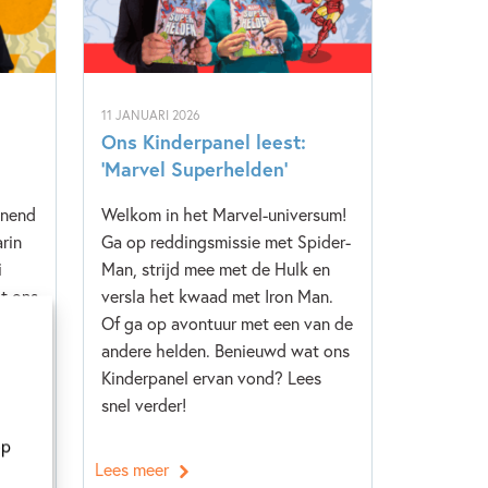
11 JANUARI 2026
Ons Kinderpanel leest:
‘Marvel Superhelden’
nnend
Welkom in het Marvel-universum!
rin
Ga op reddingsmissie met Spider-
i
Man, strijd mee met de Hulk en
t ons
versla het kwaad met Iron Man.
s
Of ga op avontuur met een van de
andere helden. Benieuwd wat ons
Kinderpanel ervan vond? Lees
snel verder!
op
Lees meer