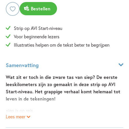
Bestellen
Strip op AVI Start-niveau
Voor beginnende lezers
Illustraties helpen om de tekst beter te begrijpen
Samenvatting
Wat zit er toch in die zware tas van siep? De eerste
leeskilometers zijn zo gemaakt in deze strip op AVI
Start-niveau. Het grappige verhaal komt helemaal tot
leven in de tekeningen!
siep is op reis.
Lees meer
hij moet heel ver,
met een tas op zijn rug.