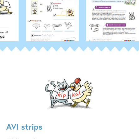
Dagelijks leven
Dieren & natuur
Graphic novel/extra veel beeld
Op & rond school
Woorden & taal
Johan Klungel
AVI strips