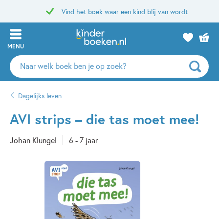
Vind het boek waar een kind blij van wordt
MENU
Zoeken
naar
boeken,
Dagelijks leven
auteurs
en
AVI strips – die tas moet mee!
uitgevers
Johan Klungel
6 - 7 jaar