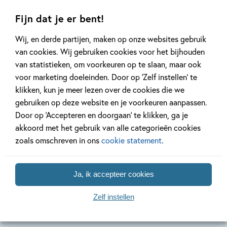
strips'
Fijn dat je er bent!
Wij, en derde partijen, maken op onze websites gebruik
van cookies. Wij gebruiken cookies voor het bijhouden
van statistieken, om voorkeuren op te slaan, maar ook
voor marketing doeleinden. Door op ‘Zelf instellen’ te
klikken, kun je meer lezen over de cookies die we
gebruiken op deze website en je voorkeuren aanpassen.
Door op ‘Accepteren en doorgaan’ te klikken, ga je
Hardcover
akkoord met het gebruik van alle categorieën cookies
Samengesteld pakket
Hardcover
50
12
,
100
,
00
,
50
12
zoals omschreven in ons
cookie statement
.
AVI strips –
AVI strips – poes
AVI strip
Ja, ik accepteer cookies
Pakket 2 AVI
piet loopt weg
nog een 
strips groep 3 en
Jolanda Horsten, Silvie
Johan Klung
Zelf instellen
4 (8 titels)
Buenen