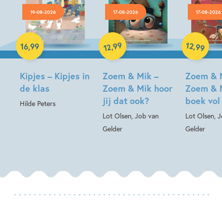
19-08-2026
17-08-2026
17-08-2026
Hardcover
99
12
,
,
16
,
99
99
12
Hardcover
Hardcover
Kipjes – Kipjes in
Zoem & Mik –
Zoem & 
de klas
Zoem & Mik hoor
Zoem & 
jij dat ook?
boek vol
Hilde Peters
Lot Olsen, Job van
Lot Olsen, 
Gelder
Gelder