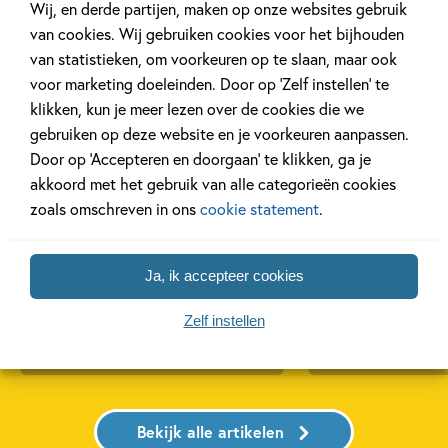
Wij, en derde partijen, maken op onze websites gebruik
Gerelateerde artikelen
van cookies. Wij gebruiken cookies voor het bijhouden
van statistieken, om voorkeuren op te slaan, maar ook
voor marketing doeleinden. Door op ‘Zelf instellen’ te
Tiplijst
Tiplijst
klikken, kun je meer lezen over de cookies die we
gebruiken op deze website en je voorkeuren aanpassen.
Door op ‘Accepteren en doorgaan’ te klikken, ga je
akkoord met het gebruik van alle categorieën cookies
zoals omschreven in ons
cookie statement
.
3 JANUARI 2025
28 MAART 2023
De Nationale
De Nationale
Voorleesdagen 2025
Voorleesdagen
Ja, ik accepteer cookies
Zelf instellen
Lees meer
Lees meer
Bekijk alle artikelen