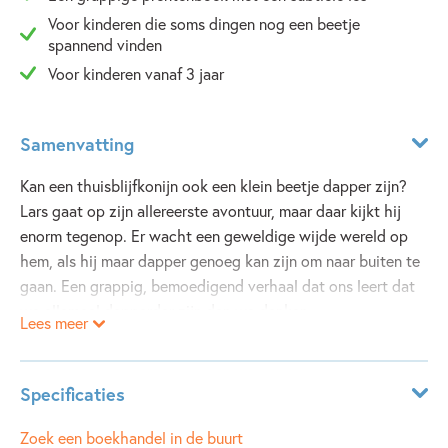
Voor kinderen die soms dingen nog een beetje
spannend vinden
Voor kinderen vanaf 3 jaar
Samenvatting
Kan een thuisblijfkonijn ook een klein beetje dapper zijn?
Lars gaat op zijn allereerste avontuur, maar daar kijkt hij
enorm tegenop. Er wacht een geweldige wijde wereld op
hem, als hij maar dapper genoeg kan zijn om naar buiten te
gaan. Een grappig, bemoedigend verhaal dat ons leert dat
we allemaal dapperder zijn dan we denken.
Lees meer
Specificaties
ISBN:
9789048314850
Zoek een boekhandel in de buurt