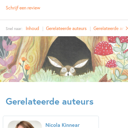
NUR:
273
Schrijf een review
Type:
Hardcover
Auteur(s):
Nicola Kinnear
Inhoud
Gerelateerde auteurs
Gerelateerde arti
Snel naar:
Prijs:
14
,
99
Aantal pagina's:
32
Uitgever:
Veltman Uitgevers B.V.
Verschijningsdatum:
09-03-2023
Kenmerken van dit boek
Prentenboeken
Zelfvertrouwen & weerbaarheid
Nicola Kinnear
Gerelateerde auteurs
Nicola Kinnear