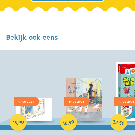
Bekijk ook eens
19-08-2026
19-08-2026
17-08-2026
Hardcover
Hardcover
Paperback
32
99
,
,
19
,
99
50
16