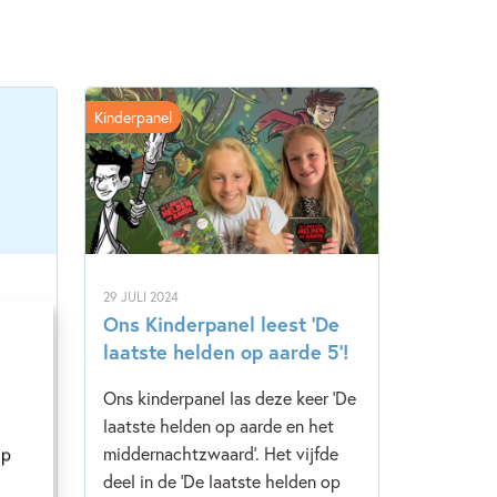
Kinderpanel
29 JULI 2024
De
Ons Kinderpanel leest ‘De
laatste helden op aarde 5’!
ie
Ons kinderpanel las deze keer 'De
ische
laatste helden op aarde en het
middernachtzwaard'. Het vijfde
op
iale
deel in de 'De laatste helden op