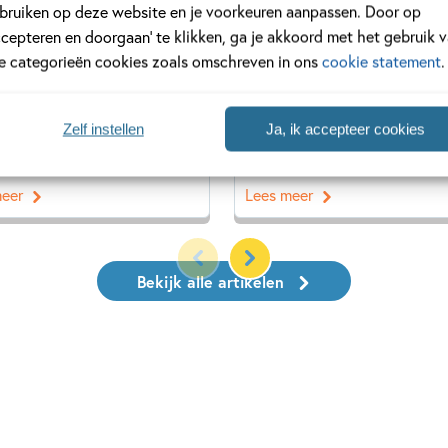
rrentie is groot en dat eist
regel, namelijk die van een fa
bruiken op deze website en je voorkeuren aanpassen. Door op
tol. Wat hebben zij over voor
Lees meer over het jubileum 
ccepteren en doorgaan’ te klikken, ga je akkoord met het gebruik 
s? En wie gaat er met de
deze speciale uitgave in dit
le categorieën cookies zoals omschreven in ons
cookie statement
.
 prijs vandoor? Benieuwd
artikel.
ns Kinderpanel ervan vond?
Zelf instellen
Ja, ik accepteer cookies
snel verder!
meer
Lees meer
Bekijk alle artikelen