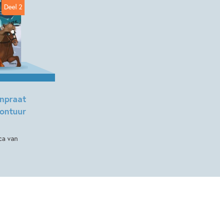
Deel 2
Bianca van Loon
npraat
ontuur
nca van