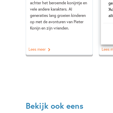
achter het beroemde konijntje en
concu
ge
vele andere karakters. Al
zijn 
‘A
generaties lang groeien kinderen
succe
al
op met de avonturen van Pieter
grote
Konijn en zijn vrienden.
wat o
Lees 
Lees meer
Lees 
Bekijk ook eens