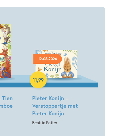
12-08-2026
Hardcover
11
,
99
 Tien
Pieter Konijn –
rimboe
Verstoppertje met
Pieter Konijn
Beatrix Potter