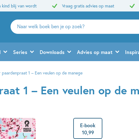
 kind blij van wordt
Vraag gratis advies op maat
Zoeken
naar
boeken,
auteurs
d
Series
Downloads
Advies op maat
Inspir
en
uitgevers
 paardenpraat 1 – Een veulen op de manege
aat 1 – Een veulen op de 
E-book
10
,
99