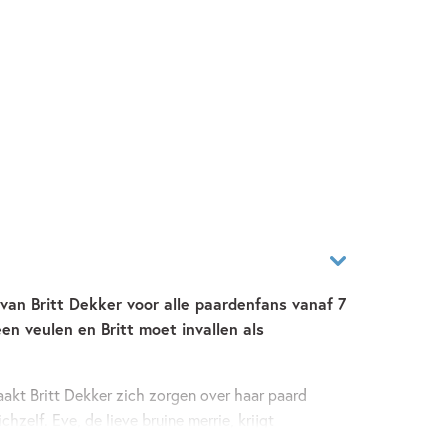
an Britt Dekker voor alle paardenfans vanaf 7
een veulen en Britt moet invallen als
aakt Britt Dekker zich zorgen over haar paard
chzelf. Eve, de lieve bruine merrie, krijgt
orge daarom onrustig zijn? Ondertussen gaan de