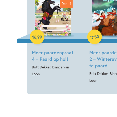
Deel 4
Hardcover
Hardcover
50
16
,
99
,
17
Meer paardenpraat
Meer paarde
4 – Paard op hol!
2 – Winterav
te paard
Britt Dekker, Bianca van
Britt Dekker, Bia
Loon
Loon