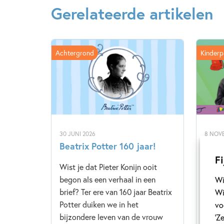
Gerelateerde artikelen
Achtergrond
Kinderp
30 JUNI 2026
8 NOV
Beatrix Potter 160 jaar!
Ons 
‘Qui
Fi
Wist je dat Pieter Konijn ooit
begon als een verhaal in een
In di
Wi
brief? Ter ere van 160 jaar Beatrix
Quinn
Wi
Potter duiken we in het
een a
vo
bijzondere leven van de vrouw
YouTu
‘Z