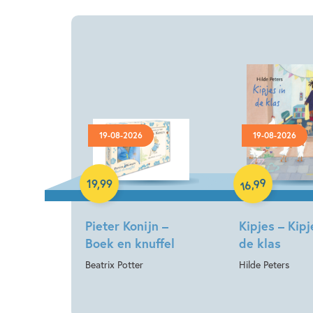
19-08-2026
19-08-2026
Hardcover
Hardcover
99
,
19
,
99
16
Pieter Konijn –
Kipjes – Kipj
Boek en knuffel
de klas
Beatrix Potter
Hilde Peters