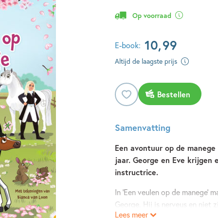
Op voorraad
10
,
99
E-book:
Altijd de laagste prijs
Bestellen
Samenvatting
Een avontuur op de manege v
jaar. George en Eve krijgen 
instructrice.
In 'Een veulen op de manege' m
George. Hij is nerveus en niet zi
Lees meer
binnenkort een veulen. Zou Ge