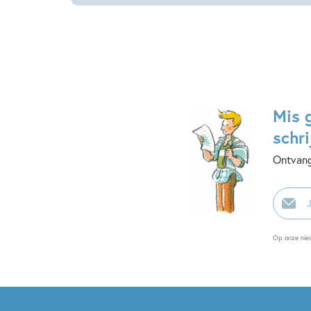
Mis 
schri
Ontvang
E-
mailadr
Op onze nie