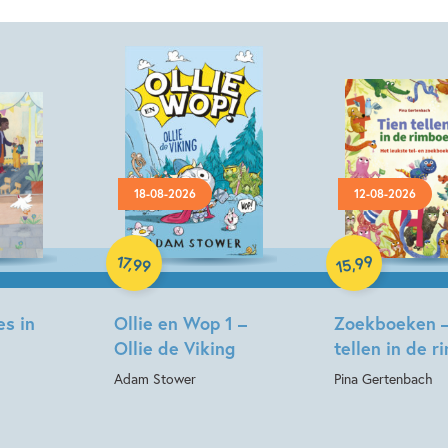
18-08-2026
12-08-2026
Hardcover
Hardcover
99
17
,
,
99
15
es in
Ollie en Wop 1 –
Zoekboeken –
Ollie de Viking
tellen in de 
Adam Stower
Pina Gertenbach