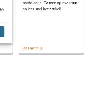
n.
aarde'-serie. Ga mee op avontuur
en
en lees snel het artikel!
van
Lees meer