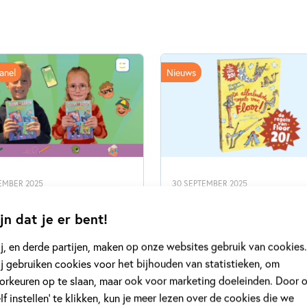
anel
Nieuws
EMBER 2025
30 SEPTEMBER 2025
Kinderpanel leest:
Nieuw: jubileumeditie ‘
nn en Aaron Shorts’
regels van Floor’
jn dat je er bent!
t hilarische avontuur hebben
In deze speciale jubileumedit
j, en derde partijen, maken op onze websites gebruik van cookies.
 en Aaron een grote droom:
staan de leukste, meest hilar
j gebruiken cookies voor het bijhouden van statistieken, om
ward winnen voor het beste
regels van Floor gebundeld.
orkeuren op te slaan, maar ook voor marketing doeleinden. Door 
be-kanaal. Maar de
Daarnaast is er ook één spec
elf instellen’ te klikken, kun je meer lezen over de cookies die we