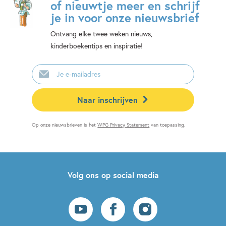
of nieuwtje meer en schrijf
je in voor onze nieuwsbrief
Ontvang elke twee weken nieuws,
kinderboekentips en inspiratie!
E-
mailadres
Naar inschrijven
Op onze nieuwsbrieven is het
WPG Privacy Statement
van toepassing.
Volg ons op social media