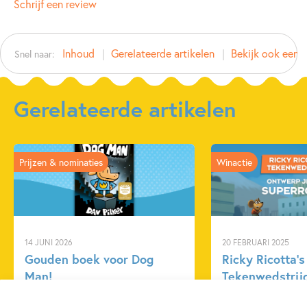
Schrijf een review
Type:
Hardcover
Auteur(s):
Jef Nys
Inhoud
Gerelateerde artikelen
Bekijk ook eens
Snel naar:
Prijs:
10
,
99
Aantal pagina's:
32
Uitgever:
SU Kids & Digits
Gerelateerde artikelen
Verschijningsdatum:
07-10-2025
Kenmerken van dit boek
Prijzen & nominaties
Winactie
Beginnende lezer & AVI boeken
Graphic novel/extra veel beeld
Jef Nys
14 JUNI 2026
20 FEBRUARI 2025
Gouden boek voor Dog
Ricky Ricotta’s
Man!
Tekenwedstrij