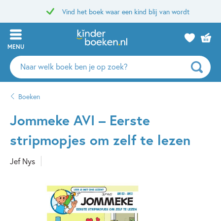
Vind het boek waar een kind blij van wordt
MENU
Zoeken
naar
boeken,
Boeken
auteurs
en
Jommeke AVI – Eerste
uitgevers
stripmopjes om zelf te lezen
Jef Nys