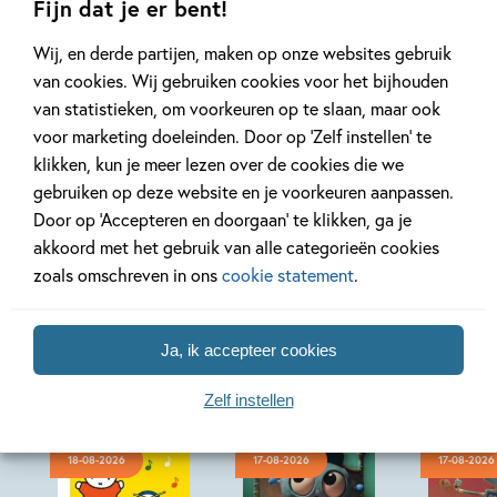
Fijn dat je er bent!
Lees meer
Lees meer
Wij, en derde partijen, maken op onze websites gebruik
van cookies. Wij gebruiken cookies voor het bijhouden
van statistieken, om voorkeuren op te slaan, maar ook
Bekijk alle artikelen
voor marketing doeleinden. Door op ‘Zelf instellen’ te
klikken, kun je meer lezen over de cookies die we
gebruiken op deze website en je voorkeuren aanpassen.
Door op ‘Accepteren en doorgaan’ te klikken, ga je
akkoord met het gebruik van alle categorieën cookies
zoals omschreven in ons
cookie statement
.
Bekijk ook eens
Ja, ik accepteer cookies
Zelf instellen
18-08-2026
17-08-2026
17-08-2026