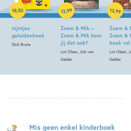
Hardcover
99
12
,
,
18
,
50
99
12
Hardcover
Hardcover
nijntjes
Zoem & Mik –
Zoem & 
geluidenboek
Zoem & Mik hoor
Zoem & 
jij dat ook?
boek vol
Dick Bruna
Lot Olsen, Job van
Lot Olsen, 
Gelder
Gelder
Mis geen enkel kinderboek