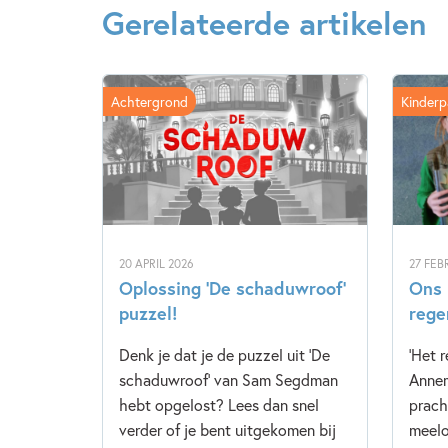
Gerelateerde artikelen
Achtergrond
Kinderp
20 APRIL 2026
27 FEB
Oplossing ‘De schaduwroof’
Ons 
puzzel!
rege
Denk je dat je de puzzel uit 'De
'Het 
schaduwroof' van Sam Segdman
Annem
hebt opgelost? Lees dan snel
prach
verder of je bent uitgekomen bij
meelo