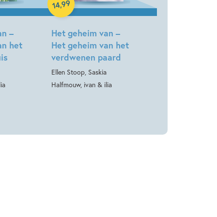
99
,
14
an –
Het geheim van –
an het
Het geheim van het
is
verdwenen paard
Ellen Stoop, Saskia
ia
Halfmouw, ivan & ilia