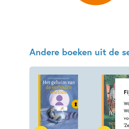
Andere boeken uit de se
Fi
Wi
Wi
vo
‘Z
Hardcover