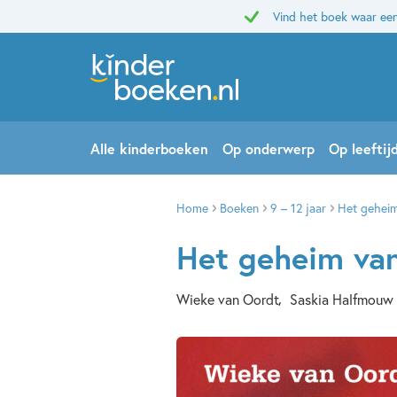
Vind het boek waar een
Alle kinderboeken
Op onderwerp
Op leeftij
Home
Boeken
9 – 12 jaar
Het geheim
Het geheim van
Wieke van Oordt
Saskia Halfmouw