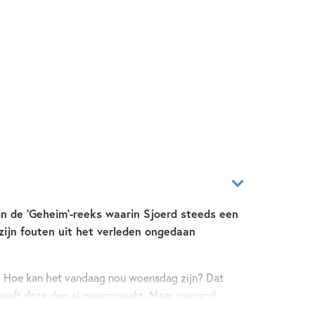
in de 'Geheim'-reeks waarin Sjoerd steeds een
 zijn fouten uit het verleden ongedaan
n. Hoe kan het vandaag nou woensdag zijn? Dat
d heeft deze dag al meegemaakt. Maar niemand
erger. De volgende morgen is het dinsdag. Sierd