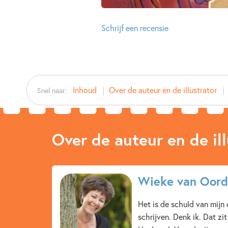
Schrijf een recensie
Inhoud
Over de auteur en de illustrator
Snel naar:
Over de auteur en de ill
Wieke van Oord
Het is de schuld van mijn
schrijven. Denk ik. Dat zit