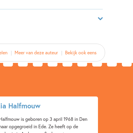
lapen. Hoe lang gaat dit nog door? Toch niet tot...
ze nachtmerrie te komen. Hij wil de ergste dag van
eemaken.
aar
25859169
elen
Meer van deze auteur
Bekijk ook eens
van Oordt
 Halfmouw
d
ia Halfmouw
013
Halfmouw is geboren op 3 april 1968 in Den
aar opgegroeid in Ede. Ze heeft op de