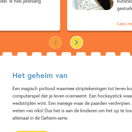
der. Ik heb jarenlang
kunsta
5 – 7 jaar
7 – 9 jaar
gestude
Detective & thrillers
Span
Lees m
Wieke van Oordt
Saskia
Het geheim van
Een magisch potlood waarmee striptekeningen tot leven k
computerspel dat je leven overneemt. Een hockeystick waar
wedstrijden wint. Een manege waar de paarden verdwijnen
weten van niks! Dus het is aan de kinderen om het op te lo
allemaal in de Geheim-serie.