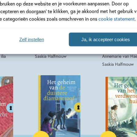
bruiken op deze website en je voorkeuren aanpassen. Door op
Hardcover
14
99
,
,
99
16
ccepteren en doorgaan’ te klikken, ga je akkoord met het gebruik 
le categorieën cookies zoals omschreven in ons
cookie statement
.
van –
Het geheim van –
Het geheim v
van de
Het geheim van de
De bende van
atten
verborgen foto’s
bibberende b
Zelf instellen
Ja, ik accepteer cookies
 Saskia
ivan & ilia, Ellen Stoop,
Rindert Kromhout,
ilia
Saskia Halfmouw
Annemarie van Hae
Saskia Halfmouw
Hardcover