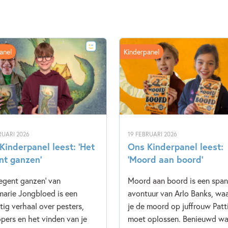
anel
Kinderpanel
RUARI 2026
19 FEBRUARI 2026
Kinderpanel leest: ‘Het
Ons Kinderpanel leest:
nt ganzen’
‘Moord aan boord’
regent ganzen' van
Moord aan boord is een spa
arie Jongbloed is een
avontuur van Arlo Banks, waa
tig verhaal over pesters,
je de moord op juffrouw Patt
pers en het vinden van je
moet oplossen. Benieuwd wa