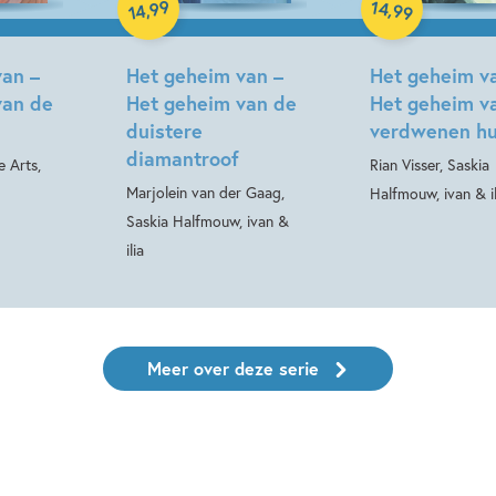
99
14
,
,
99
14
Hardcover
van –
Het geheim van –
Het geheim v
van de
Het geheim van de
Het geheim v
duistere
verdwenen hu
diamantroof
e Arts,
Rian Visser, Saskia
Marjolein van der Gaag,
Halfmouw, ivan & il
Saskia Halfmouw, ivan &
ilia
Meer over deze serie