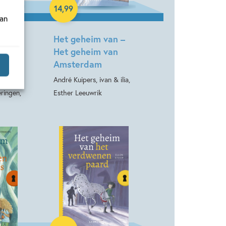
14
,
99
van
an –
Het geheim van –
 de
Het geheim van
otten
Amsterdam
André Kuipers, ivan & ilia,
ringen,
Esther Leeuwrik
Hardcover