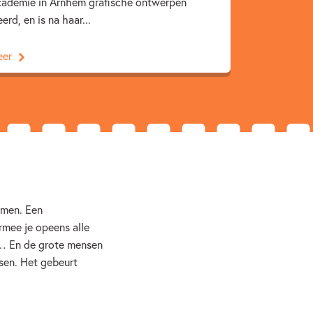
cademie in Arnhem grafische ontwerpen
9 – 12 jaar
Actie & avontuur
erd, en is na haar...
ning
Spanning & griezelen
eer
 Halfmouw
omen. Een
mee je opeens alle
… En de grote mensen
ssen. Het gebeurt