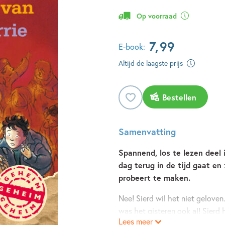
Op voorraad
7
,
99
E-book:
Altijd de laagste prijs
Bestellen
Samenvatting
Spannend, los te lezen deel 
dag terug in de tijd gaat en
probeert te maken.
Nee! Sierd wil het niet gelove
was het gisteren ook al! Sier
Lees meer
gelooft hem. En het wordt nog 