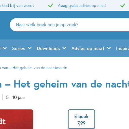
 kind blij van wordt
Vraag gratis advies op maat
Zoeken
naar
boeken,
auteurs
d
Series
Downloads
Advies op maat
Inspir
en
uitgevers
 van – Het geheim van de nachtmerrie
 – Het geheim van de nach
5 - 10 jaar
E-book
7
,
99