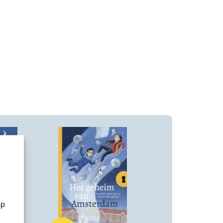
op
Hardcover