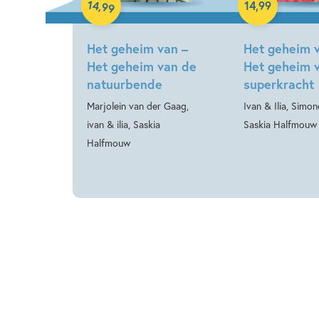
Hardcover
14
,
14
,
99
99
Het geheim van –
Het geheim 
Het geheim van de
Het geheim 
natuurbende
superkracht
Marjolein van der Gaag,
Ivan & Ilia, Simon
ivan & ilia, Saskia
Saskia Halfmouw
Halfmouw