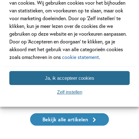
van cookies. Wij gebruiken cookies voor het bijhouden
Nieuws
Kinderpanel
van statistieken, om voorkeuren op te slaan, maar ook
voor marketing doeleinden. Door op ‘Zelf instellen’ te
klikken, kun je meer lezen over de cookies die we
gebruiken op deze website en je voorkeuren aanpassen.
Door op ‘Accepteren en doorgaan’ te klikken, ga je
30 SEPTEMBER 2025
28 MEI 2024
akkoord met het gebruik van alle categorieën cookies
Nieuw: jubileumeditie ‘De
Ons Kinderpane
zoals omschreven in ons
cookie statement
.
regels van Floor’
‘Quinn en Aaron
Ja, ik accepteer cookies
Zelf instellen
Lees meer
Lees meer
Bekijk alle artikelen