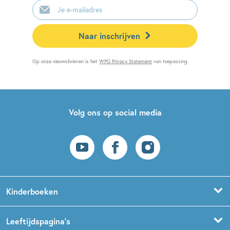
mailadres
Naar inschrijven
Op onze nieuwsbrieven is het
WPG Privacy Statement
van toepassing.
Volg ons op social media
Kinderboeken
Voorleesboeken
Leeftijdspagina’s