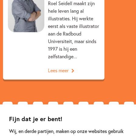
Roel Seidell maakt zijn
Bart Meijer
Michiel Eijsbouts
hele leven lang al
illustraties. Hij werkte
eerst als vaste illustrator
aan de Radboud
Universiteit, maar sinds
1997 is hij een
zelfstandige...
Lees meer
Fijn dat je er bent!
Gerelateerde artikelen
Wij, en derde partijen, maken op onze websites gebruik