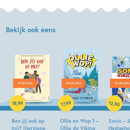
Bekijk ook eens
19-08-2026
18-08-2026
12-08-2026
Hardcover
Paperback
Hardcover
12
99
,
18
,
99
,
50
17
Ben jij ook op
Ollie en Wop 1 –
Sonic – 
mij? [herziene
Ollie de Viking
Hedgeho