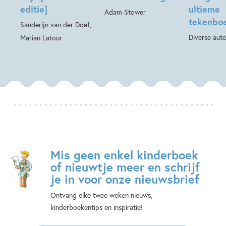
editie]
ultieme
Adam Stower
tekenbo
Sanderijn van der Doef,
Diverse aute
Marian Latour
Mis geen enkel kinderboek
of nieuwtje meer en schrijf
je in voor onze nieuwsbrief
Ontvang elke twee weken nieuws,
kinderboekentips en inspiratie!
E-