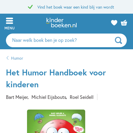
Vind het boek waar een kind blij van wordt
MENU
Zoeken
naar
boeken,
Humor
auteurs
en
Het Humor Handboek voor
uitgevers
kinderen
Bart Meijer
Michiel Eijsbouts
Roel Seidell