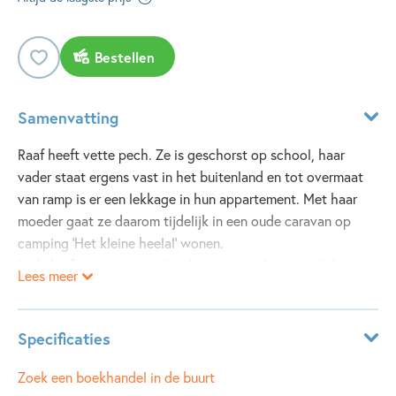
Bestellen
Samenvatting
Raaf heeft vette pech. Ze is geschorst op school, haar
vader staat ergens vast in het buitenland en tot overmaat
van ramp is er een lekkage in hun appartement. Met haar
moeder gaat ze daarom tijdelijk in een oude caravan op
camping ‘Het kleine heelal’ wonen.
In de herfst is er niet veel te beleven – zeker niet als haar
Lees meer
moeder gewoon moet werken en haar beste vriendin
Miracle op school zit, zonder haar. Toch heeft Raaf geen
kans om zich te vervelen. Want wat doet Nicolaas, de zoon
Specificaties
van de campingbaas, in het mysterieuze bos achter de
caravans? En waarom doet haar moeder zo geheimzinnig
ISBN:
9789047713005
Zoek een boekhandel in de buurt