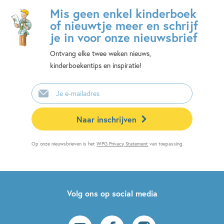
Mis geen enkel kinderboek
of nieuwtje meer en schrijf
je in voor onze nieuwsbrief
Ontvang elke twee weken nieuws,
kinderboekentips en inspiratie!
E-
mailadres
Naar inschrijven
Op onze nieuwsbrieven is het
WPG Privacy Statement
van toepassing.
Volg ons op social media