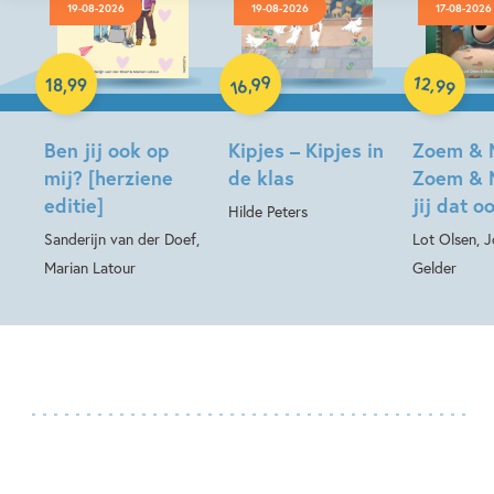
19-08-2026
19-08-2026
17-08-2026
Hardcover
99
12
,
,
18
,
99
99
16
Hardcover
Hardcover
Ben jij ook op
Kipjes – Kipjes in
Zoem & 
mij? [herziene
de klas
Zoem & 
editie]
jij dat o
Hilde Peters
Sanderijn van der Doef,
Lot Olsen, 
Marian Latour
Gelder