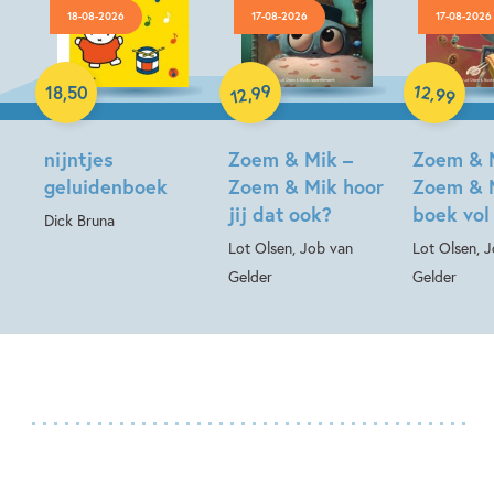
18-08-2026
17-08-2026
17-08-2026
Hardcover
99
12
,
,
18
,
50
99
12
Hardcover
Hardcover
nijntjes
Zoem & Mik –
Zoem & 
geluidenboek
Zoem & Mik hoor
Zoem & 
jij dat ook?
boek vol
Dick Bruna
Lot Olsen, Job van
Lot Olsen, 
Gelder
Gelder