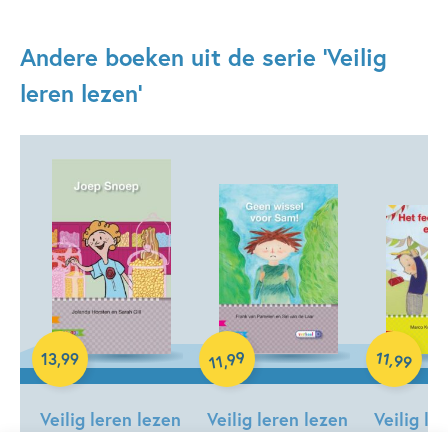
Andere boeken uit de serie 'Veilig
leren lezen'
Hardcover
Hardcover
99
11
,
13
,
99
,
99
11
Hardcover
Veilig leren lezen
Veilig leren lezen
Veilig le
– Joep Snoep AVI
– Geen wissel
– Het fe