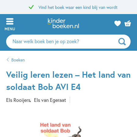
Vind het boek waar een kind blij van wordt
MENU
Zoeken
naar
boeken,
Boeken
auteurs
en
Veilig leren lezen – Het land van
uitgevers
soldaat Bob AVI E4
Els Rooijers
Els van Egeraat