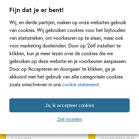
E4
voor Sam! AVI E4
Ties en 
Fijn dat je er bent!
M3
Jolanda Horsten, Sarah
Frank van Pamelen, Siri
Wij, en derde partijen, maken op onze websites gebruik
Marco Kunst
Gill
van de Laar
van cookies. Wij gebruiken cookies voor het bijhouden
Kinder
van statistieken, om voorkeuren op te slaan, maar ook
voor marketing doeleinden. Door op ‘Zelf instellen’ te
klikken, kun je meer lezen over de cookies die we
gebruiken op deze website en je voorkeuren aanpassen.
Door op ‘Accepteren en doorgaan’ te klikken, ga je
Gerelateerde artikelen
akkoord met het gebruik van alle categorieën cookies
zoals omschreven in ons
cookie statement
.
Achtergrond
Achtergrond
Ja, ik accepteer cookies
Zelf instellen