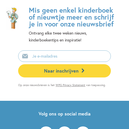
Mis geen enkel kinderboek
of nieuwtje meer en schrijf
je in voor onze nieuwsbrief
Ontvang elke twee weken nieuws,
kinderboekentips en inspiratie!
E-
mailadres
Naar inschrijven
Op onze nieuwsbrieven is het
WPG Privacy Statement
van toepassing.
Volg ons op social media