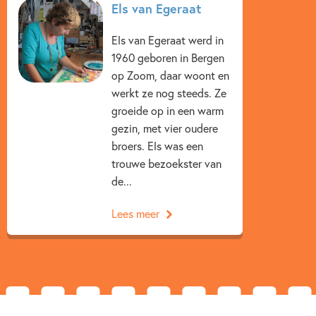
Els van Egeraat
Beginnende lezer & AVI boeken
Woorden & taal
Els van Egeraat werd in
Els van Egeraat
Els Rooijers
1960 geboren in Bergen
op Zoom, daar woont en
werkt ze nog steeds. Ze
groeide op in een warm
gezin, met vier oudere
broers. Els was een
trouwe bezoekster van
de...
Lees meer