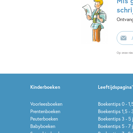
Mis 
schri
Ontvang
E-
mailadr
Op onze nie
Kinderboeken
Leeftijdspagina’
Voorleesboeken
Boekentips 0 - 1,5
Prentenboeken
Boekentips 1,5 - 3
Peuterboeken
Boekentips 3 - 5 
Babyboeken
Boekentips 5 - 7 