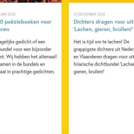
UARI 2025
31 DECEMBER 2024
10 poëzieboeken voor
Dichters dragen voor uit
eren
‘Lachen, gieren, brullen!’
gelijks gedicht of een
Het is tijd om te lachen! De
bundel voor een bijzonder
grappigste dichters uit Nede
t. Wij hebben het allemaal!
en Vlaanderen dragen voor ui
samen in de bundels en
hilarische dichtbundel 'Lache
aal in prachtige gedichten.
gieren, brullen!'