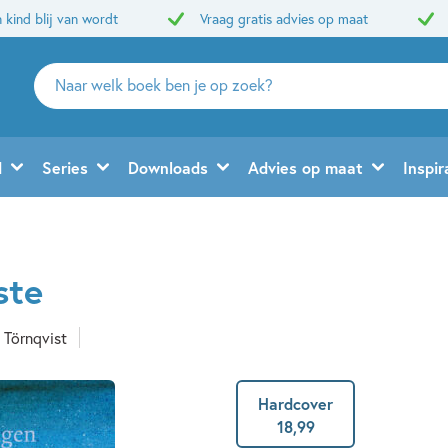
 kind blij van wordt
Vraag gratis advies op maat
Zoeken
naar
boeken,
auteurs
d
Series
Downloads
Advies op maat
Inspir
en
uitgevers
ste
 Törnqvist
Hardcover
18
,
99