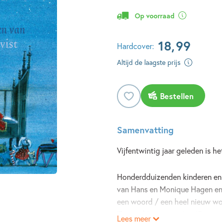
Op voorraad
18
,
99
Hardcover:
Altijd de laagste prijs
Bestellen
Samenvatting
Vijfentwintig jaar geleden is h
Honderdduizenden kinderen en 
van Hans en Monique Hagen en de
een woord / een heel nieuw woo
‘Zonnnebloemenzee’ en ‘Genoeg’
Lees meer