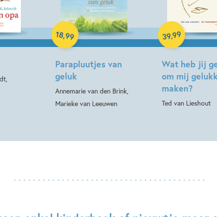
Hardcover
Hardcover
99
18
,
,
99
39
Parapluutjes van
Wat heb jij 
geluk
om mij gelukk
dt,
maken?
Annemarie van den Brink,
Ted van Lieshout
Marieke van Leeuwen