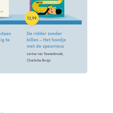
Hardcover
12
,
99
gedaan
De ridder zonder
ig te
billen – Het hondje
met de speurneus
Levina van Teunenbroek,
Charlotte Bruijn