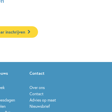
en
ar inschrijven
ieuws
Contact
eek
Over ons
Contact
leesdagen
Advies op maat
elen
Nieuwsbrief