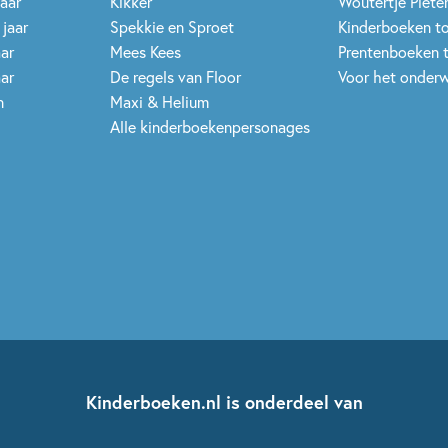
jaar
Kikker
Woutertje Pieter
 jaar
Spekkie en Sproet
Kinderboeken t
aar
Mees Kees
Prentenboeken 
aar
De regels van Floor
Voor het onderw
n
Maxi & Helium
Alle kinderboekenpersonages
Kinderboeken.nl is onderdeel van