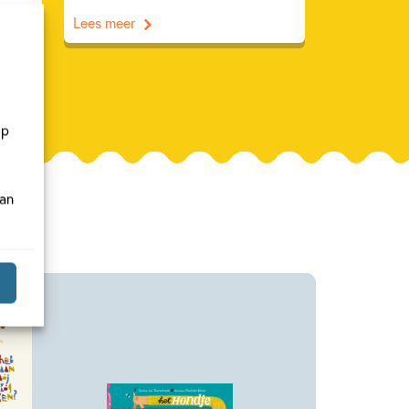
Lees meer
op
van