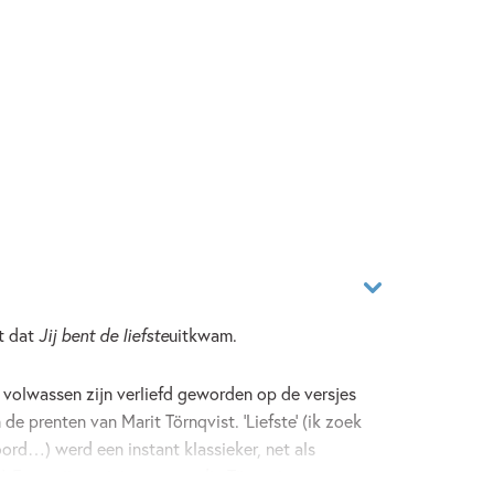
et dat
Jij bent de liefste
uitkwam.
volwassen zijn verliefd geworden op de versjes
 prenten van Marit Törnqvist. ‘Liefste’ (ik zoek
rd…) werd een instant klassieker, net als
. En er zijn weinig mensen die Törnqvists prent van