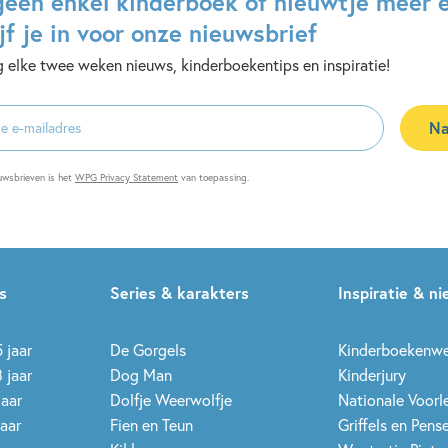
geen enkel kinderboek of nieuwtje meer 
jf je in voor onze nieuwsbrief
 elke twee weken nieuws, kinderboekentips en inspiratie!
Na
es
uwsbrieven is het
WPG Privacy Statement
van toepassing.
s
Series & karakters
Inspiratie & n
 jaar
De Gorgels
Kinderboekenw
 jaar
Dog Man
Kinderjury
jaar
Dolfje Weerwolfje
Nationale Voor
jaar
Fien en Teun
Griffels en Pens