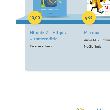
Paperback
Hardcover
99
10
,
00
,
9
Hitquiz 2 – Hitquiz
M’n opa
– zomereditie
Annie M.G. Schmi
Diverse auteurs
Noëlle Smit