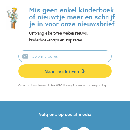
Mis geen enkel kinderboek
of nieuwtje meer en schrijf
je in voor onze nieuwsbrief
Ontvang elke twee weken nieuws,
kinderboekentips en inspiratie!
E-
mailadres
Naar inschrijven
Op onze nieuwsbrieven is het
WPG Privacy Statement
van toepassing.
Volg ons op social media