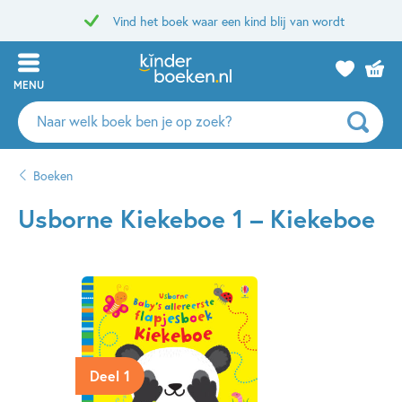
Vind het boek waar een kind blij van wordt
MENU
Zoeken
naar
boeken,
Boeken
auteurs
en
Usborne Kiekeboe 1 – Kiekeboe
uitgevers
Deel 1