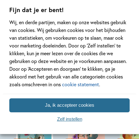
Lees meer
Lees meer
Fijn dat je er bent!
Wij, en derde partijen, maken op onze websites gebruik
van cookies. Wij gebruiken cookies voor het bijhouden
Bekijk alle artikelen
van statistieken, om voorkeuren op te slaan, maar ook
voor marketing doeleinden. Door op ‘Zelf instellen’ te
klikken, kun je meer lezen over de cookies die we
gebruiken op deze website en je voorkeuren aanpassen.
Door op ‘Accepteren en doorgaan’ te klikken, ga je
Bekijk ook eens
akkoord met het gebruik van alle categorieën cookies
zoals omschreven in ons
cookie statement
.
Ja, ik accepteer cookies
Zelf instellen