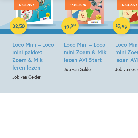
17-08-2026
17-08-2026
17-08-2026
Paperback
Paperback
Paperback
99
10
,
,
32
,
50
99
10
Loco Mini – Loco
Loco Mini – Loco
Loco Min
mini pakket
mini Zoem & Mik
mini Zo
Zoem & Mik
lezen AVI Start
lezen AV
leren lezen
Job van Gelder
Job van Gel
Job van Gelder