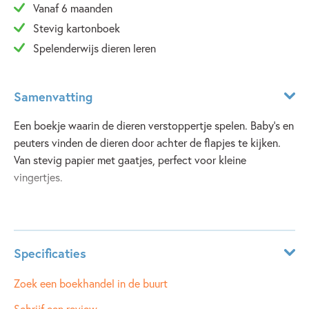
Vanaf 6 maanden
Stevig kartonboek
Spelenderwijs dieren leren
Samenvatting
Een boekje waarin de dieren verstoppertje spelen. Baby's en
peuters vinden de dieren door achter de flapjes te kijken.
Van stevig papier met gaatjes, perfect voor kleine
vingertjes.
Lees meer
Specificaties
ISBN:
9781474974325
Zoek een boekhandel in de buurt
NUR:
276
Schrijf een review